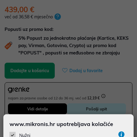
439,00 €
već od 36,58 € mjesečno
Popusti uz promo kod:
5%
Popust za jednokratno plaćanje (Kartice, KEKS
pay, Virman, Gotovina, Crypto) uz promo kod
"POPUST" , popusti se međusobno ne zbrajaju
Dodajte u košaricu
Dodaj u favorite
najam za pravne osobe od 12 do 36 mj. već od
12,19 €
Vidi detalje
Pošalji upit
www.mikronis.hr upotrebljava kolačiće
SIGURNA KUPOVINA
Nužni