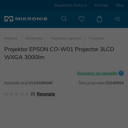
Besplatna dostava
Kontakt
Blog
Mikronis
Elektronika
Projektori i oprema
Projektori
Projektor EPSON CO-W01 Projector 3LCD
WXGA 3000lm
Dostupno po narudžbi
Kataloški broj:
V11HA86040
Šifra proizvoda:
32140954
(0)
Recenzije