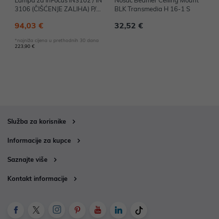
Lampa za InFocus IN3102 / IN
Nosač Beamer Ceiling Mount
3106 (ČIŠĆENJE ZALIHA) P/N:
BLK Transmedia H 16-1 S
SP-LAMP-041
94,03 €
32,52 €
*najniža cijena u prethodnih 30 dana
223,90 €
Služba za korisnike
Informacije za kupce
Saznajte više
Kontakt informacije