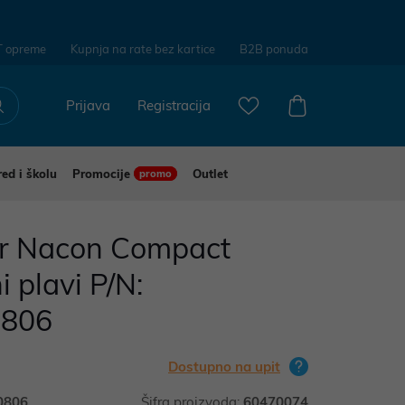
T opreme
Kupnja na rate bez kartice
B2B ponuda
Prijava
Registracija
red i školu
Promocije
Outlet
promo
er Nacon Compact
 plavi P/N:
0806
Dostupno na upit
0806
Šifra proizvoda:
60470074