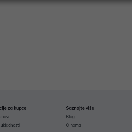
cije za kupce
Saznajte više
onovi
Blog
sukladnosti
O nama