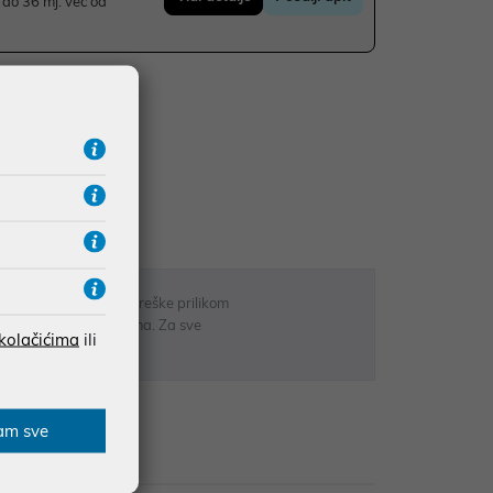
do 36 mj. već od
UDŽBE IZNAD 66,36€
RATE
 u opisu proizvoda, greške prilikom
sti odgovarati artiklima. Za sve
 kolačićima
ili
r
am sve
zije