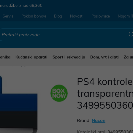
 narudžbe iznad
66,36€
Servis
Poklon bonovi
Blog
Novosti
Poslovnice
Najam I
ronika
Kućanski aparati
Sport i rekreacija
Dom, vrt i alati
Za u
Gamepad i joystick
PS4 kontrol
transparentni
349955036
Brand:
Nacon
Kataloški broj:
349955036