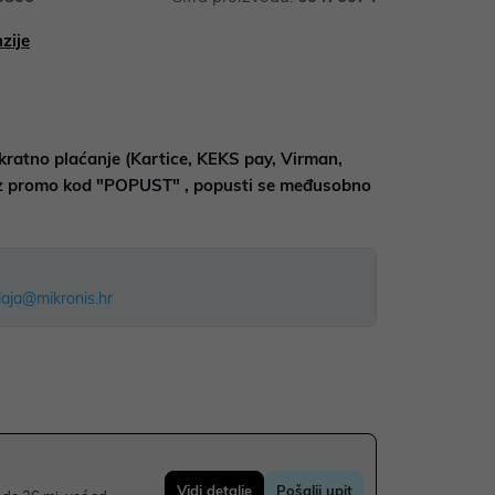
zije
kratno plaćanje (Kartice, KEKS pay, Virman,
uz promo kod "POPUST" , popusti se međusobno
aja@mikronis.hr
Vidi detalje
Pošalji upit