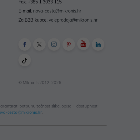
Fax: +385 1 3033 115
E-mail:
nova-cesta@mikronis.hr
Za B2B kupce:
veleprodaja@mikronis.hr
© Mikronis 2012-2026
antirati potpunu točnost slika, opisa ili dostupnosti
ova-cesta@mikronis.hr
.