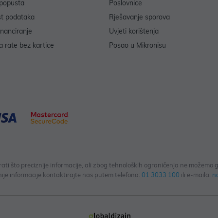
popusta
Poslovnice
st podataka
Rješavanje sporova
inanciranje
Uvjeti korištenja
 rate bez kartice
Posao u Mikronisu
 što preciznije informacije, ali zbog tehnoloških ograničenja ne možemo gar
ije informacije kontaktirajte nas putem telefona:
01 3033 100
ili e-maila:
n