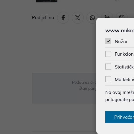
Podijeli na
www.mikron
Nužni
Funkcion
Statističk
Marketin
Podaci uz artikle su prezentirani 
štampanja te promjene u dostupn
Na ovoj mrežno
prilagodite p
Prihvaća
Opi