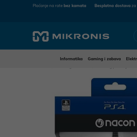
Plaćanje na rate
bez kamata
Besplatna dostava
za
Informatika
Gaming i zabava
Elekt
Mikronis
Gaming i zabava
Gaming periferija