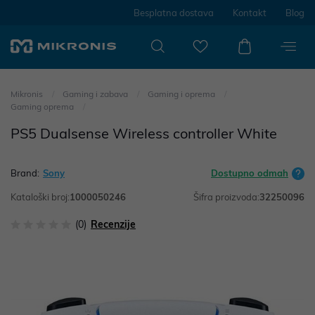
Besplatna dostava
Kontakt
Blog
Mikronis
Gaming i zabava
Gaming i oprema
Gaming oprema
PS5 Dualsense Wireless controller White
Brand:
Sony
Dostupno odmah
Kataloški broj:
1000050246
Šifra proizvoda:
32250096
(0)
Recenzije