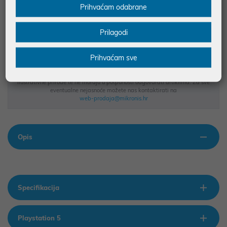
Prihvaćam odabrane
BESPLATNA DOSTAVA ZA NARUDŽBE IZNAD 66,36€
MOGUĆNOST PLAĆANJA NA RATE
Prilagodi
Prihvaćam sve
Podaci uz artikle su prezentirani u dobroj namjeri. Mikronis d.o.o. ne
odgovara za eventualne pogreške nastale u opisu proizvoda, greške
prilikom štampanja te promjene u dostupnosti i cijene. Slike artikala su
ilustrativne prirode te ne moraju u potpunosti odgovarati artiklima. Za sve
eventualne nejasnoće možete nas kontaktirati na
web-prodaja@mikronis.hr
Opis
Specifikacija
Playstation 5