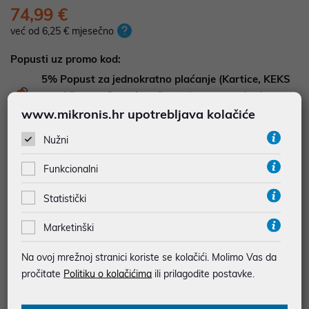
74,99 €
već od 6,25 € mjesečno
Popusti uz promo kod:
5%
Popust za jednokratno plaćanje (Kartice, KEKS
pay, Virman, Gotovina, Crypto) uz promo kod
"POPUST" , popusti se međusobno ne zbrajaju
www.mikronis.hr upotrebljava kolačiće
Nužni
Dodajte u košaricu
Dodaj u favorite
Funkcionalni
Statistički
najam za pravne osobe od 12 do 36 mj. već od
2,08 €
Marketinški
Vidi detalje
Pošalji upit
Na ovoj mrežnoj stranici koriste se kolačići. Molimo Vas da
pročitate
Politiku o kolačićima
ili prilagodite postavke.
JAMSTVO 24 MJ.
SIGURNA KUPOVINA