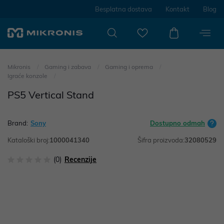
Besplatna dostava
Kontakt
Blog
Mikronis
Gaming i zabava
Gaming i oprema
Igraće konzole
PS5 Vertical Stand
Brand:
Sony
Dostupno odmah
Kataloški broj:
1000041340
Šifra proizvoda:
32080529
(0)
Recenzije