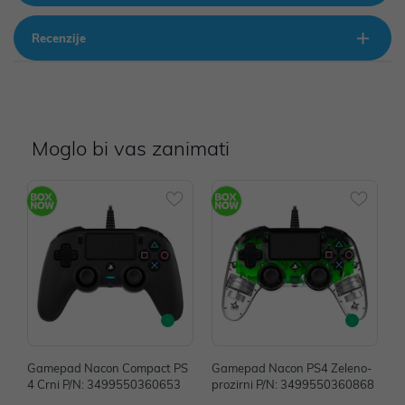
Recenzije
Moglo bi vas zanimati
Gamepad Nacon Compact PS
Gamepad Nacon PS4 Zeleno-
G
4 Crni P/N: 3499550360653
prozirni P/N: 3499550360868
p