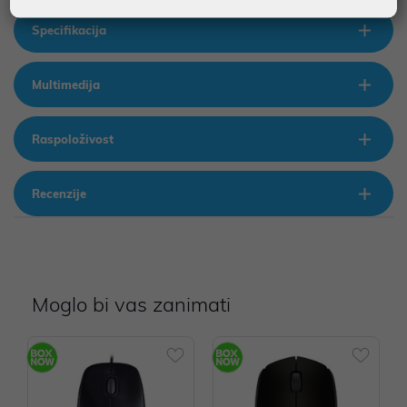
Specifikacija
Multimedija
Raspoloživost
Recenzije
Moglo bi vas zanimati