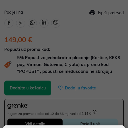
Podijeli na
Ispiši proizvod
149,00 €
Popusti uz promo kod:
5%
Popust za jednokratno plaćanje (Kartice, KEKS
pay, Virman, Gotovina, Crypto) uz promo kod
"POPUST" , popusti se međusobno ne zbrajaju
Dodajte u košaricu
Dodaj u favorite
najam za pravne osobe od 12 do 36 mj. već od
4,14 €
Vidi detalje
Pošalji upit