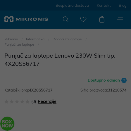
Besplatna dostava
Kontakt
Blog
Mikronis
Informatika
Dodaci za laptope
Punjači za laptope
Punjač za laptope Lenovo 230W Slim tip,
4X20S56717
Dostupno odmah
Kataloški broj:
4X20S56717
Šifra proizvoda:
31210574
(0)
Recenzije