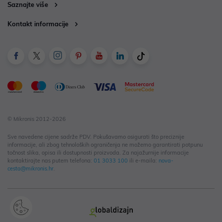
Saznajte više
Kontakt informacije
© Mikronis 2012-2026
Sve navedene cijene sadrže PDV. Pokušavamo osigurati što preciznije
informacije, ali zbog tehnoloških ograničenja ne možemo garantirati potpunu
točnost slika, opisa ili dostupnosti proizvoda. Za najažurnije informacije
kontaktirajte nas putem telefona:
01 3033 100
ili e-maila:
nova-
cesta@mikronis.hr
.