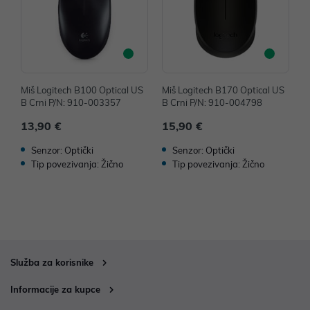
Miš Logitech B100 Optical US
Miš Logitech B170 Optical US
M
B Crni P/N: 910-003357
B Crni P/N: 910-004798
B
13,90 €
15,90 €
1
Senzor: Optički
Senzor: Optički
Tip povezivanja: Žično
Tip povezivanja: Žično
Služba za korisnike
Informacije za kupce