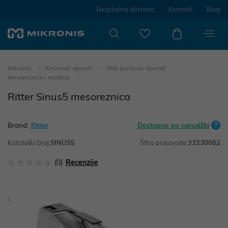
Besplatna dostava
Kontakt
Blog
Mikronis
Kućanski aparati
Mali kućanski aparati
Mesoreznice i rezalice
Ritter Sinus5 mesoreznica
Brand:
Ritter
Dostupno po narudžbi
Kataloški broj:
SINUS5
Šifra proizvoda:
33230062
(0)
Recenzije