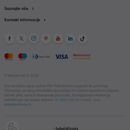
Saznajte više
Kontakt informacije
© Mikronis 2012-2026
Sve navedene cijene sadrže PDV. Pokušavamo osigurati što preciznije
informacije, ali zbog tehnoloških ograničenja ne možemo garantirati potpunu
točnost slika, opisa ili dostupnosti proizvoda. Za najažurnije informacije
kontaktirajte nas putem telefona:
01 3033 100
ili e-maila:
nova-
cesta@mikronis.hr
.