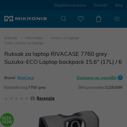
Besplatna dostava
Kontakt
Blog
Mikronis
Informatika
Dodaci za laptope
Torbe i ruksaci za laptope
Ruksak za laptop RIVACASE 7760 grey
Suzuka-ECO Laptop backpack 15.6" (17L) / 6
Brand:
RivaCase
Dostupno po narudžbi
Kataloški broj:
7760 grey
Šifra proizvoda:
31281696
(0)
Recenzije