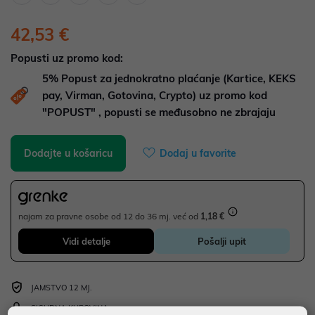
42,53 €
Popusti uz promo kod:
5%
Popust za jednokratno plaćanje (Kartice, KEKS
pay, Virman, Gotovina, Crypto) uz promo kod
"POPUST" , popusti se međusobno ne zbrajaju
Dodajte u košaricu
Dodaj u favorite
najam za pravne osobe od 12 do 36 mj. već od
1,18 €
Vidi detalje
Pošalji upit
JAMSTVO 12 MJ.
SIGURNA KUPOVINA