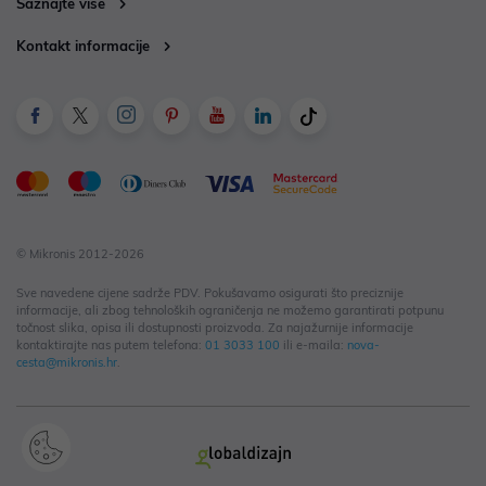
Saznajte više
Kontakt informacije
© Mikronis 2012-2026
Sve navedene cijene sadrže PDV. Pokušavamo osigurati što preciznije
informacije, ali zbog tehnoloških ograničenja ne možemo garantirati potpunu
točnost slika, opisa ili dostupnosti proizvoda. Za najažurnije informacije
kontaktirajte nas putem telefona:
01 3033 100
ili e-maila:
nova-
cesta@mikronis.hr
.