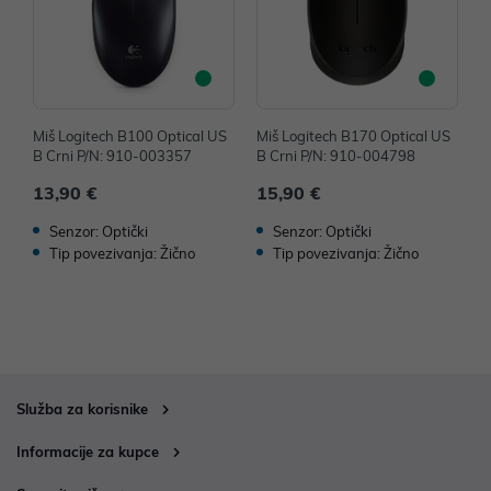
Miš Logitech B100 Optical US
Miš Logitech B170 Optical US
M
B Crni P/N: 910-003357
B Crni P/N: 910-004798
B
13,90 €
15,90 €
1
Senzor: Optički
Senzor: Optički
Tip povezivanja: Žično
Tip povezivanja: Žično
Služba za korisnike
Informacije za kupce