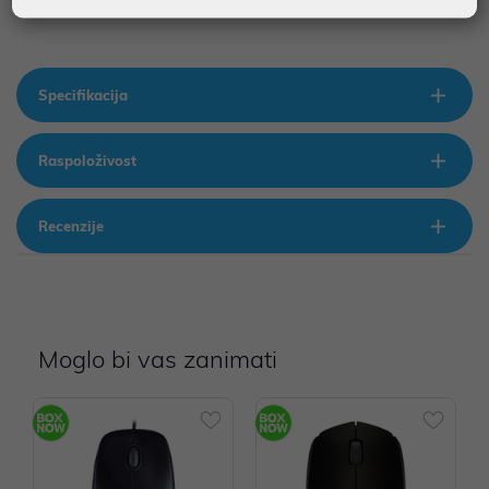
Specifikacija
Raspoloživost
Recenzije
Moglo bi vas zanimati