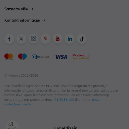
Saznajte više
Kontakt informacije
© Mikronis 2012-2026
Sve navedene cijene sadrže PDV. Pokušavamo osigurati što preciznije
informacije, ali zbog tehnoloških ograničenja ne možemo garantirati potpunu
točnost slika, opisa ili dostupnosti proizvoda. Za najažurnije informacije
kontaktirajte nas putem telefona:
01 3033 100
ili e-maila:
nova-
cesta@mikronis.hr
.