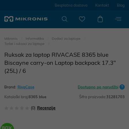
Besplatna dostava
Kontakt
Blog
Mikronis
Informatika
Dodaci za laptope
Torbe i ruksaci za laptope
Ruksak za laptop RIVACASE 8365 blue
Biscayne carry-on Laptop backpack 17.3"
(25L) / 6
Brand:
RivaCase
Dostupno po narudžbi
Kataloški broj:
8365 blue
Šifra proizvoda:
31281703
(0)
Recenzije