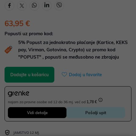
63,95 €
Popusti uz promo kod:
5%
Popust za jednokratno plaćanje (Kartice, KEKS
pay, Virman, Gotovina, Crypto) uz promo kod
"POPUST" , popusti se međusobno ne zbrajaju
Dodajte u košaricu
Dodaj u favorite
najam za pravne osobe od 12 do 36 mj. već od
1,78 €
Vidi detalje
Pošalji upit
JAMSTVO 12 MJ.