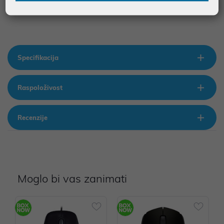
10.5"• Spac
Specifikacija
Raspoloživost
Recenzije
Moglo bi vas zanimati