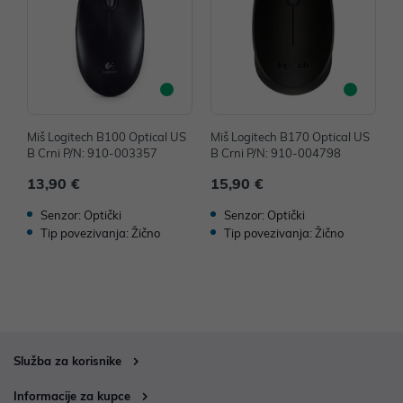
Miš Logitech B100 Optical US
Miš Logitech B170 Optical US
M
B Crni P/N: 910-003357
B Crni P/N: 910-004798
B
13,90 €
15,90 €
1
Senzor: Optički
Senzor: Optički
Tip povezivanja: Žično
Tip povezivanja: Žično
Služba za korisnike
Informacije za kupce