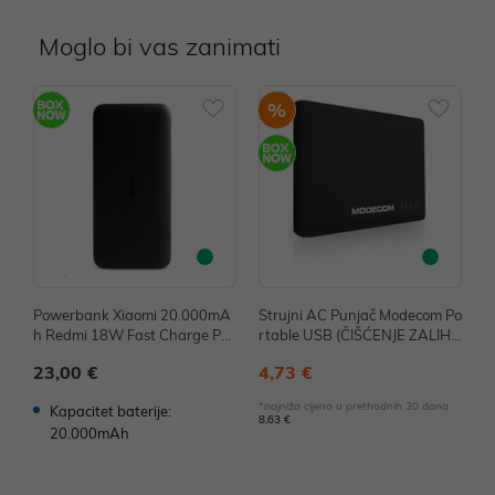
Moglo bi vas zanimati
%
Powerbank Xiaomi 20.000mA
Strujni AC Punjač Modecom Po
H
h Redmi 18W Fast Charge PB
rtable USB (ČIŠĆENJE ZALIH
K
(Black) P/N: VXN4304GL
A) P/N: MCPP-10-USB
A
23,00 €
4,73 €
3
*najniža cijena u prethodnih 30 dana
*n
Kapacitet baterije:
8,63 €
90
20.000mAh