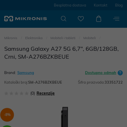
Besplatna dostava
Kontakt
Blog
Mikronis
Elektronika
Mobiteli i tableti
Mobiteli
Samsung Galaxy A27 5G 6,7", 6GB/128GB,
Crni, SM-A276BZKBEUE
Brand:
Samsung
Dostupno odmah
Kataloški broj:
SM-A276BZKBEUE
Šifra proizvoda:
33351722
(0)
Recenzije
-8%