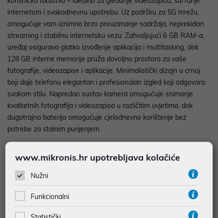
korisničko iskustvo – idealno za gledanje videozapisa, surfanje
internetom i svakodnevnu upotrebu. Uz podršku za 5G mrežu,
omogućuje vam iznimno brzo preuzimanje sadržaja, neprekidan
streaming i stabilnu internetsku vezu. Zahvaljujući 6 GB RAM-a,
uređaj osigurava glatko izvođenje aplikacija i multitasking, dok
128 GB interne memorije pruža dovoljno prostora za vaše
fotografije, videozapise i aplikacije. Minimalistički dizajn u crnoj
boji daje telefonu elegantan i profesionalan izgled koji odgovara
svakom stilu. Napredan sustav kamera omogućuje snimanje
kvalitetnih fotografija i videozapisa u različitim uvjetima, dok
dugotrajna baterija omogućuje cjelodnevno korištenje bez
potrebe za stalnim punjenjem.
www.mikronis.hr upotrebljava kolačiće
• Model: Samsung Galaxy A27 5G 128GB
Nužni
•Proizvođačeva oznaka: SM-A276BZKBEUE
Funkcionalni
•Boja: Crna
•Procesor: Brzina procesora: 4x2.4 GHz Cortex-A78 i 4x1.8 GHz
Statistički