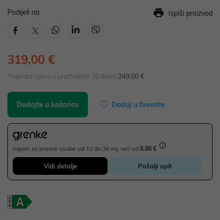
Podijeli na
Ispiši proizvod
319,00 €
*najniža cijena u prethodnih 30 dana
349,00 €
Dodajte u košaricu
Dodaj u favorite
najam za pravne osobe od 12 do 36 mj. već od
8,86 €
Vidi detalje
Pošalji upit