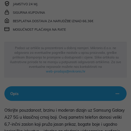
JAMSTVO 24 MJ.
SIGURNA KUPOVINA
BESPLATNA DOSTAVA ZA NARUDŽBE IZNAD 66,36€
MOGUĆNOST PLAĆANJA NA RATE
Podaci uz artikle su prezentirani u dobroj namjeri. Mikronis d.o.o. ne
odgovara za eventualne pogreške nastale u opisu proizvoda, greške
prilikom štampanja te promjene u dostupnosti i cijene. Slike artikala su
ilustrativne prirode te ne moraju u potpunosti odgovarati artiklima. Za sve
eventualne nejasnoće možete nas kontaktirati na
web-prodaja@mikronis.hr
Opis
Otkrijte pouzdanost, brzinu i moderan dizajn uz Samsung Galaxy
A27 5G u klasičnoj crnoj boji. Ovaj pametni telefon donosi veliki
6,7-inčni zaslon koji pruža jasan prikaz, bogate boje i ugodno