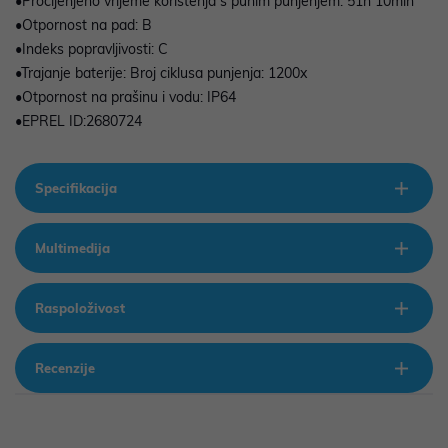
•Procijenjeno vrijeme korištenja s punim punjenjem: 51h 10min
•Otpornost na pad: B
•Indeks popravljivosti: C
•Trajanje baterije: Broj ciklusa punjenja: 1200x
•Otpornost na prašinu i vodu: IP64
•EPREL ID:2680724
Specifikacija
Multimedija
Raspoloživost
Recenzije