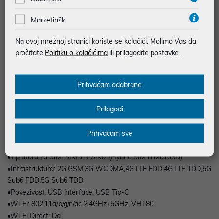
Cortex-A55
•Zaslon: Veličina zaslona: 6,7"
Marketinški
•Razlučivost: 2340 x 1080 (FullHD+)
•Super AMOLED 120Hz
Na ovoj mrežnoj stranici koriste se kolačići. Molimo Vas da
•Kamera: Glavna kamera: 50MP+2MP+5MP Ultra wide
pročitate
Politiku o kolačićima
ili prilagodite postavke.
•Bljeskalica: Da
•Prednja kamera: 12MP
Prihvaćam odabrane
•Memorija: Veličina radne memorije (RAM-a GB): 6GB
•Veličina interne memorije za pohranu: 128GB
Prilagodi
•Baterija: Kapacitet baterije (mAh, tipično): 5000
•Uklonjiva: Ne
Prihvaćam sve
•Mreža: Broj SIM kartica: Dual-SIM
•Veličina SIM kartice: Nano-SIM (4FF)
•Tip utora za SIM: SIM 1 + SIM2 (Hybrid SIM ili MicroSD)
•Infrastruktura: 2G GSM,3G WCDMA,4G LTE FDD,4G LTE TDD,5G
Sub6 FDD,5G Sub6 TDD
•Povezivost: USB interface: USB Tip-C
•Wi-Fi: 802.11a/b/g/n/ac 2.4GHz+5GHz, VHT80
•Wi-Fi Direct: Da