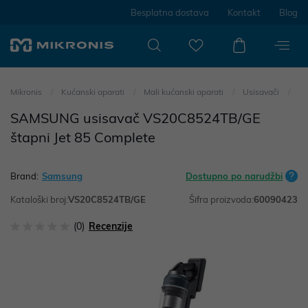
Besplatna dostava
Kontakt
Blog
Mikronis
Kućanski aparati
Mali kućanski aparati
Usisavači
SAMSUNG usisavač VS20C8524TB/GE
štapni Jet 85 Complete
Brand:
Samsung
Dostupno po narudžbi
Kataloški broj:
VS20C8524TB/GE
Šifra proizvoda:
60090423
(0)
Recenzije