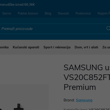
 narudžbe iznad
66,36€
Servis
Poklon bonovi
Blog
Novosti
Poslovnice
Najam I
ronika
Kućanski aparati
Sport i rekreacija
Dom, vrt i alati
Za u
i
Usisavači
SAMSUNG us
VS20C852FTB
Premium
Brand:
Samsung
Kataloški broj:
VS20C852F