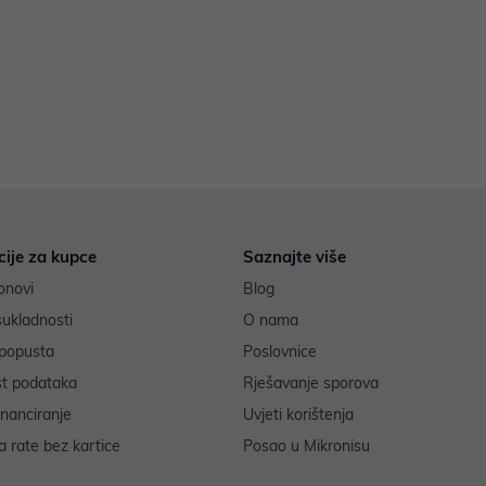
cije za kupce
Saznajte više
onovi
Blog
sukladnosti
O nama
popusta
Poslovnice
st podataka
Rješavanje sporova
inanciranje
Uvjeti korištenja
 rate bez kartice
Posao u Mikronisu