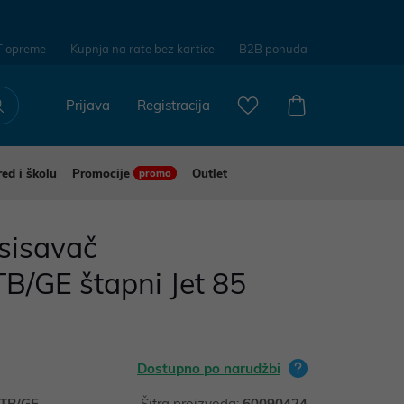
T opreme
Kupnja na rate bez kartice
B2B ponuda
Prijava
Registracija
red i školu
Promocije
Outlet
promo
isavač
/GE štapni Jet 85
Dostupno po narudžbi
TB/GE
Šifra proizvoda:
60090424