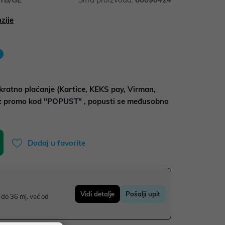
zije
kratno plaćanje (Kartice, KEKS pay, Virman,
uz promo kod "POPUST" , popusti se međusobno
Dodaj u favorite
Vidi detalje
Pošalji upit
do 36 mj. već od