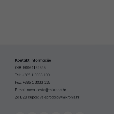
Kontakt informacije
OIB: 59964152545
Tel.:
+385 1 3033 100
Fax: +385 1 3033 115
E-mail:
nova-cesta@mikronis.hr
Za B2B kupce:
veleprodaja@mikronis.hr