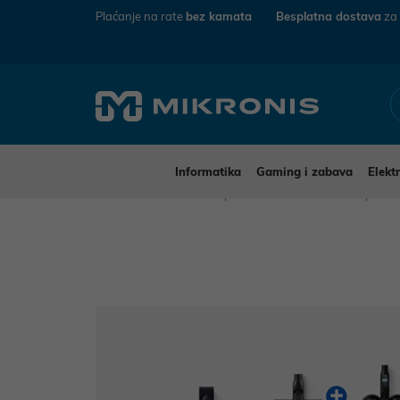
Plaćanje na rate
bez kamata
Besplatna dostava
za
Informatika
Gaming i zabava
Elekt
Mikronis
Kućanski aparati
Mali kućanski aparat