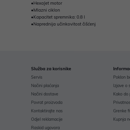
•HexaJet motor
•Mlazni ciklon
•Kapacitet spremnika: 0.8 l
•Naprednija učinkovitost čišćenj
Služba za korisnike
Informa
Servis
Poklon b
Načini plaćanja
Izjave o 
Načini dostave
Kako do 
Povrat proizvoda
Privatno
Kontaktirajte nas
Grenke f
Odjel reklamacije
Kupnja na
Raskid ugovora