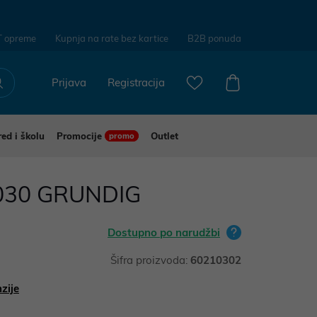
T opreme
Kupnja na rate bez kartice
B2B ponuda
Prijava
Registracija
red i školu
Promocije
Outlet
promo
030 GRUNDIG
Dostupno po narudžbi
Šifra proizvoda:
60210302
zije