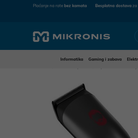
Plaćanje na rate
bez kamata
Besplatna dostava
za
Informatika
Gaming i zabava
Elekt
Mikronis
Kućanski aparati
Aparati za osobnu n