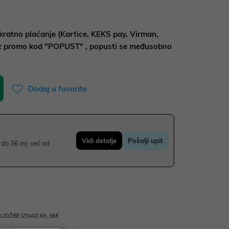
kratno plaćanje (Kartice, KEKS pay, Virman,
uz promo kod "POPUST" , popusti se međusobno
Dodaj u favorite
Vidi detalje
Pošalji upit
do 36 mj. već od
UDŽBE IZNAD 66,36€