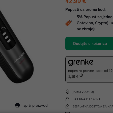
42,99 €
Popusti uz promo kod:
5%
Popust za jedno
Gotovina, Crypto) 
ne zbrajaju
Dodajte u košaricu
najam za pravne osobe od 12 
1,19 €
JAMSTVO 24 MJ.
SIGURNA KUPOVINA
Ispiši proizvod
BESPLATNA DOSTAVA ZA NAR