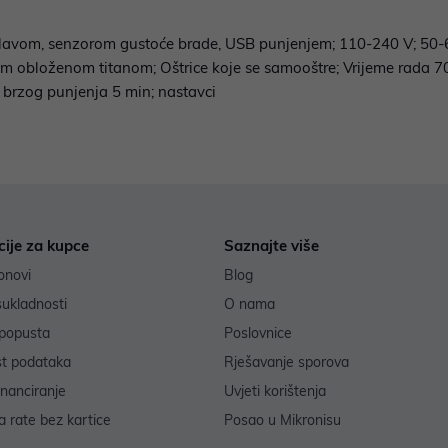
i glavom, senzorom gustoće brade, USB punjenjem; 110-240 V; 50-
com obloženom titanom; Oštrice koje se samooštre; Vrijeme rada 7
 brzog punjenja 5 min; nastavci
cije za kupce
Saznajte više
onovi
Blog
sukladnosti
O nama
popusta
Poslovnice
st podataka
Rješavanje sporova
inanciranje
Uvjeti korištenja
 rate bez kartice
Posao u Mikronisu