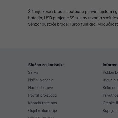
Šišanje kose i brade s potpuno perivim tijelom 
baterija; USB punjenje;SS sustav rezanja s oštri
Senzor gustoće brade; Turbo funkcija; Mogućnost
Služba za korisnike
Informa
Servis
Poklon b
Načini plaćanja
Izjave o 
Načini dostave
Kako do 
Povrat proizvoda
Privatno
Kontaktirajte nas
Grenke f
Odjel reklamacije
Kupnja na