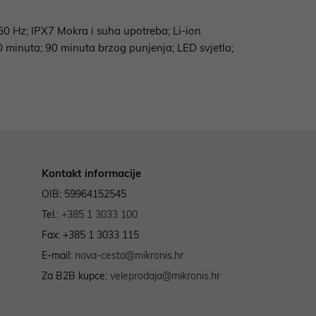
60 Hz; IPX7 Mokra i suha upotreba; Li-ion
0 minuta; 90 minuta brzog punjenja; LED svjetla;
Kontakt informacije
OIB: 59964152545
Tel.:
+385 1 3033 100
Fax: +385 1 3033 115
E-mail:
nova-cesta@mikronis.hr
Za B2B kupce:
veleprodaja@mikronis.hr