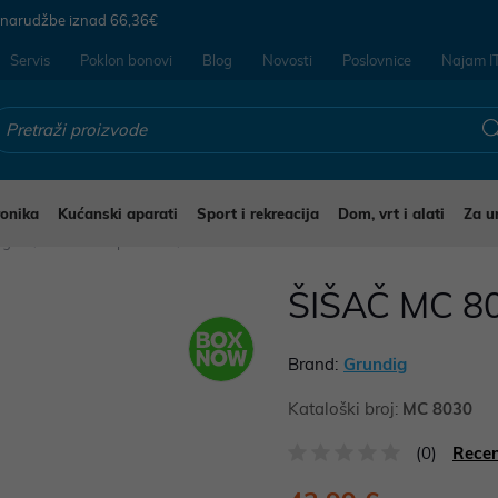
 narudžbe iznad
66,36€
Servis
Poklon bonovi
Blog
Novosti
Poslovnice
Najam I
ronika
Kućanski aparati
Sport i rekreacija
Dom, vrt i alati
Za u
jegu
Šišači i depilatori
ŠIŠAČ MC 8
Brand:
Grundig
Kataloški broj:
MC 8030
(0)
Recen