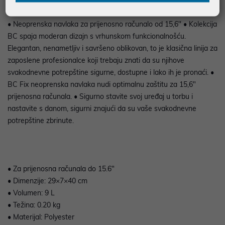
• Neoprenska navlaka za prijenosno računalo od 15,6'' • Kolekcija
BC spaja moderan dizajn s vrhunskom funkcionalnošću.
Elegantan, nenametljiv i savršeno oblikovan, to je klasična linija za
zaposlene profesionalce koji trebaju znati da su njihove
svakodnevne potrepštine sigurne, dostupne i lako ih je pronaći. •
BC Fix neoprenska navlaka nudi optimalnu zaštitu za 15,6"
prijenosna računala. • Sigurno stavite svoj uređaj u torbu i
nastavite s danom, sigurni znajući da su vaše svakodnevne
potrepštine zbrinute.
• Za prijenosna računala do 15.6"
• Dimenzije: 29×7×40 cm
• Volumen: 9 L
• Težina: 0.20 kg
• Materijal: Polyester