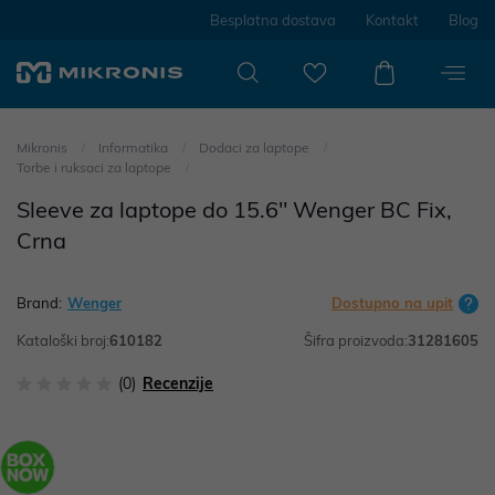
Besplatna dostava
Kontakt
Blog
Mikronis
Informatika
Dodaci za laptope
Torbe i ruksaci za laptope
Sleeve za laptope do 15.6" Wenger BC Fix,
Crna
Brand:
Wenger
Dostupno na upit
Kataloški broj:
610182
Šifra proizvoda:
31281605
(0)
Recenzije