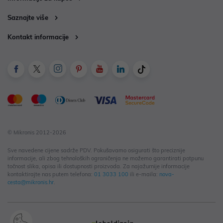
Saznajte više
Kontakt informacije
© Mikronis 2012-2026
Sve navedene cijene sadrže PDV. Pokušavamo osigurati što preciznije
informacije, ali zbog tehnoloških ograničenja ne možemo garantirati potpunu
točnost slika, opisa ili dostupnosti proizvoda. Za najažurnije informacije
kontaktirajte nas putem telefona:
01 3033 100
ili e-maila:
nova-
cesta@mikronis.hr
.