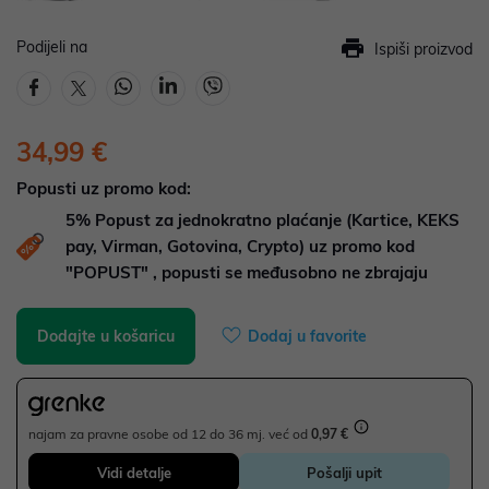
Podijeli na
Ispiši proizvod
34,99 €
Popusti uz promo kod:
5%
Popust za jednokratno plaćanje (Kartice, KEKS
pay, Virman, Gotovina, Crypto) uz promo kod
"POPUST" , popusti se međusobno ne zbrajaju
Dodajte u košaricu
Dodaj u favorite
najam za pravne osobe od 12 do 36 mj. već od
0,97 €
Vidi detalje
Pošalji upit