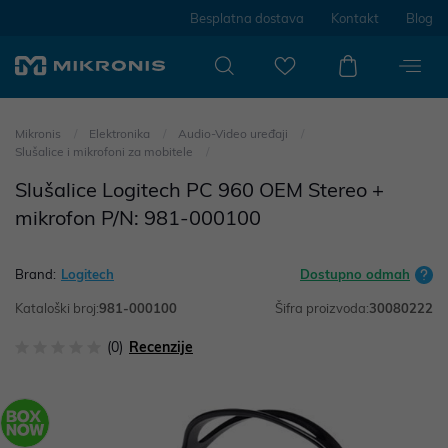
Besplatna dostava
Kontakt
Blog
Mikronis
Elektronika
Audio-Video uređaji
Slušalice i mikrofoni za mobitele
Slušalice Logitech PC 960 OEM Stereo +
mikrofon P/N: 981-000100
Brand:
Logitech
Dostupno odmah
Kataloški broj:
981-000100
Šifra proizvoda:
30080222
(0)
Recenzije