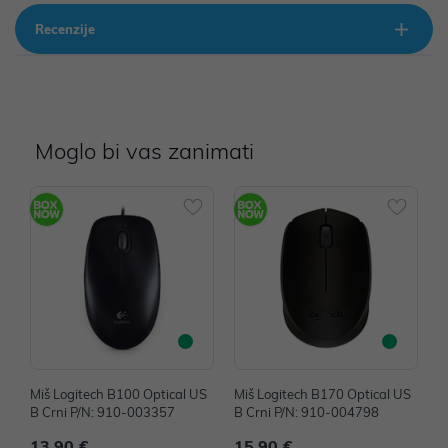
Recenzije
Moglo bi vas zanimati
Miš Logitech B100 Optical US
Miš Logitech B170 Optical US
M
B Crni P/N: 910-003357
B Crni P/N: 910-004798
B
13,90 €
15,90 €
1