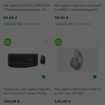
Miš Logitech G305 X SUPERLIGH
Miš Logitech Signature Comfort P
T Wireless Gaming Mouse - WHI
lus M850 L Wireless Mouse GRA
TE
PHITE BT
85,99 €
59,90 €
uz
uz
Dodatnih -5%
Dodatnih -5%
PROMO KOD
PROMO KOD
Tipkovnica i miš Logitech Signatu
Miš Logitech MX Master 4 Pale Gr
re Comfort Plus Combo Wireless
ey P/N: 910-007563
bluetooth MK880
109,99 €
149,99 €