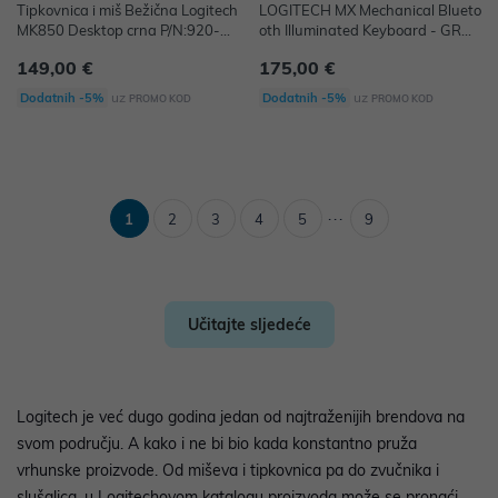
Tipkovnica i miš Bežična Logitech
LOGITECH MX Mechanical Blueto
MK850 Desktop crna P/N:920-00
oth Illuminated Keyboard - GRAP
8226
HITE - CLICKY
149,00 €
175,00 €
uz
uz
Dodatnih -5%
Dodatnih -5%
PROMO KOD
PROMO KOD
...
1
2
3
4
5
9
Učitajte sljedeće
Logitech je već dugo godina jedan od najtraženijih brendova na
svom području. A kako i ne bi bio kada konstantno pruža
vrhunske proizvode. Od miševa i tipkovnica pa do zvučnika i
slušalica, u Logitechovom katalogu proizvoda može se pronaći