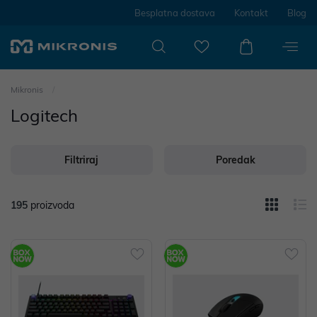
Besplatna dostava
Kontakt
Blog
Mikronis
Logitech
Filtriraj
Poredak
195
proizvoda