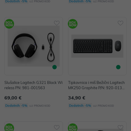
uz
uz
Dodatnih -5%
Dodatnih -5%
PROMO KOD
PROMO KOD
Slušalice Logitech G321 Black Wi
Tipkovnica i miš Bežični Logitech
reless PN: 981-001563
MK250 Graphite P/N: 920-01351
9
69,00 €
34,90 €
uz
uz
Dodatnih -5%
Dodatnih -5%
PROMO KOD
PROMO KOD