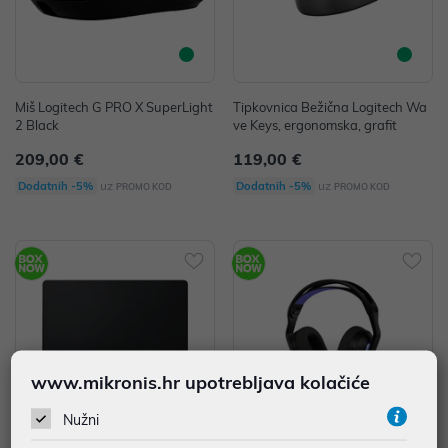
Miš Logitech G PRO X SuperLight
Tipkovnica Bežična Logitech Wa
2 Black
ve Keys, ergonomska, grafit
209,00 €
119,00 €
uz
uz
Dodatnih -5%
Dodatnih -5%
PROMO KOD
PROMO KOD
www.mikronis.hr upotrebljava kolačiće
Nužni