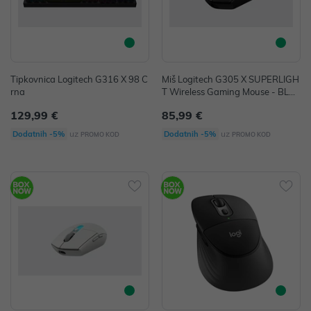
Tipkovnica Logitech G316 X 98 C
Miš Logitech G305 X SUPERLIGH
rna
T Wireless Gaming Mouse - BLA
CK
129,99 €
85,99 €
uz
uz
Dodatnih -5%
Dodatnih -5%
PROMO KOD
PROMO KOD