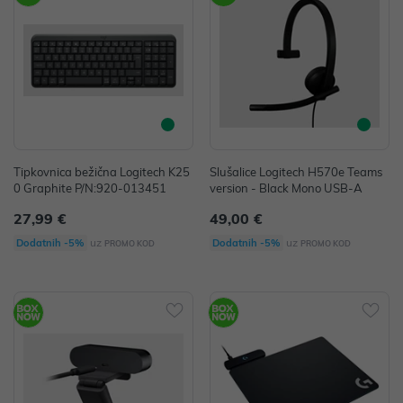
Tipkovnica bežična Logitech K25
Slušalice Logitech H570e Teams
0 Graphite P/N:920-013451
version - Black Mono USB-A
27,99 €
49,00 €
uz
uz
Dodatnih -5%
Dodatnih -5%
PROMO KOD
PROMO KOD