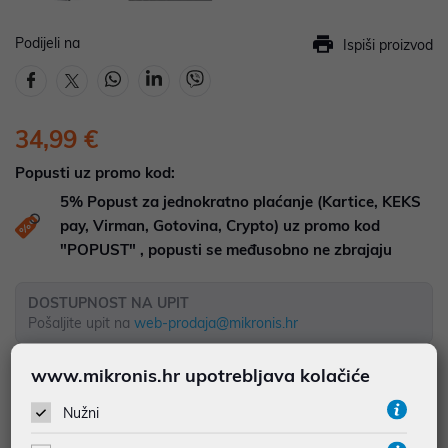
Podijeli na
Ispiši proizvod
34,99 €
Popusti uz promo kod:
5%
Popust za jednokratno plaćanje (Kartice, KEKS
pay, Virman, Gotovina, Crypto) uz promo kod
"POPUST" , popusti se međusobno ne zbrajaju
DOSTUPNOST NA UPIT
Pošaljite upit na
web-prodaja@mikronis.hr
www.mikronis.hr upotrebljava kolačiće
Dodaj u favorite
Nužni