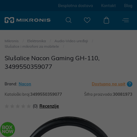
Besplatna dostava
Kontakt
Blog
Mikronis
Elektronika
Audio-Video uređaji
Slušalice i mikrofoni za mobitele
Slušalice Nacon Gaming GH-110,
3499550359077
Brand:
Nacon
Dostupno na upit
Kataloški broj:
3499550359077
Šifra proizvoda:
30081973
(0)
Recenzije