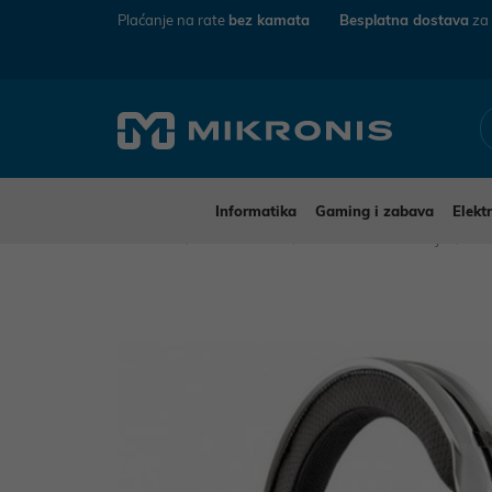
Plaćanje na rate
bez kamata
Besplatna dostava
za
Informatika
Gaming i zabava
Elekt
Mikronis
Elektronika
Audio-Video uređaji
Sl