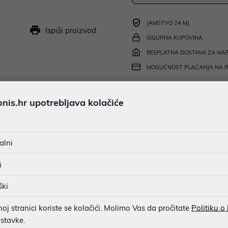
JAMSTVO 24 MJ.
Ispiši proizvod
SIGURNA KUPOVINA
BESPLATNA DOSTAVA ZA NAR
MOGUĆNOST PLAĆANJA NA 
is.hr upotrebljava kolačiće
u dobroj namjeri. Mikronis d.o.o. ne odgovara za eventualne pogreške nastale
osti i cijene. Slike artikala su ilustrativne prirode te ne moraju u potpuno
eventualne nejasnoće možete nas kontaktirati na
web-prodaja@mikronis.h
alni
i
ški
s
Specifikacija
Raspoloživost
Recen
j stranici koriste se kolačići. Molimo Vas da pročitate
Politiku o
ostavke.