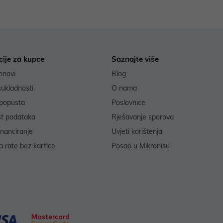
cije za kupce
Saznajte više
onovi
Blog
sukladnosti
O nama
popusta
Poslovnice
st podataka
Rješavanje sporova
inanciranje
Uvjeti korištenja
 rate bez kartice
Posao u Mikronisu