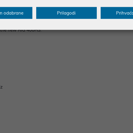
00HS delivers the advantage of performance audio, so you can re
ance headset to clearly hear everything you need to win. Notice 
m odabrane
Prilagodi
Prihvać
of onscreen menus. Rally your allies and taunt your enemies wit
ns. Designed for how you play, the cushioned headband and earcup
 the new RIG 400HS.
Hz