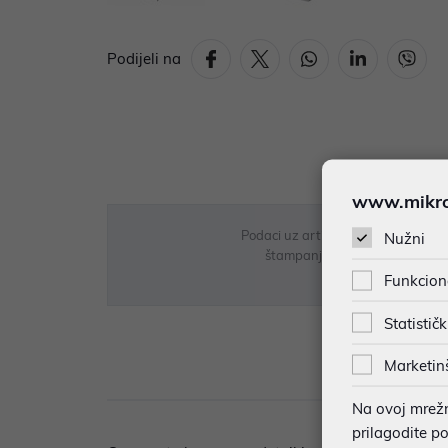
Podijeli na
www.mikron
Podaci uz artikle su prezentirani 
Nužni
štampanja te promjene u dostupn
Funkcion
Statističk
Marketin
Opi
Na ovoj mrežno
prilagodite p