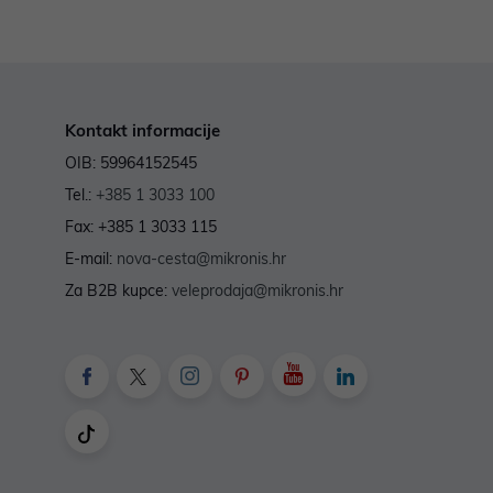
Kontakt informacije
OIB: 59964152545
Tel.:
+385 1 3033 100
Fax: +385 1 3033 115
E-mail:
nova-cesta@mikronis.hr
Za B2B kupce:
veleprodaja@mikronis.hr