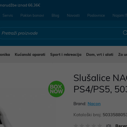
 narudžbe iznad
66,36€
Servis
Poklon bonovi
Blog
Novosti
Poslovnice
Najam I
ronika
Kućanski aparati
Sport i rekreacija
Dom, vrt i alati
Za u
ušalice i mikrofoni za mobitele
Slušalice NA
PS4/PS5, 5
Brand:
Nacon
Kataloški broj:
503358805
(0)
Recen