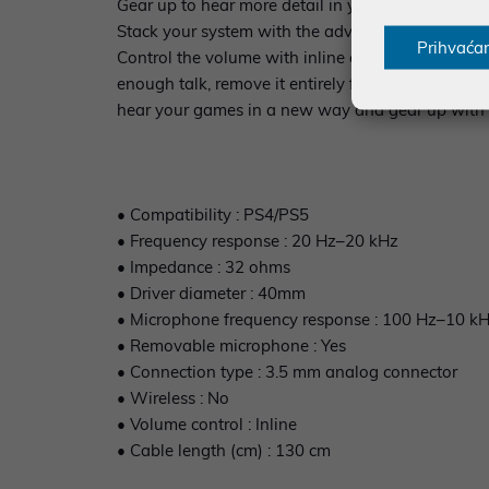
Gear up to hear more detail in your games. RIG 4
Stack your system with the advantage of a perform
Prihvaća
Control the volume with inline controls instead 
enough talk, remove it entirely for solo campaig
hear your games in a new way and gear up with
• Compatibility : PS4/PS5
• Frequency response : 20 Hz–20 kHz
• Impedance : 32 ohms
• Driver diameter : 40mm
• Microphone frequency response : 100 Hz–10 k
• Removable microphone : Yes
• Connection type : 3.5 mm analog connector
• Wireless : No
• Volume control : Inline
• Cable length (cm) : 130 cm