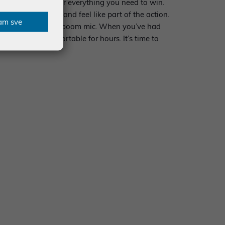
act faster and hear everything you need to win.
more audio cues and feel like part of the action.
am sve
h a noise-cancelling boom mic. When you’ve had
s keep you comfortable for hours. It’s time to