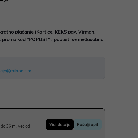
kratno plaćanje (Kartice, KEKS pay, Virman,
uz promo kod "POPUST" , popusti se međusobno
aja@mikronis.hr
Vidi detalje
Pošalji upit
do 36 mj. već od