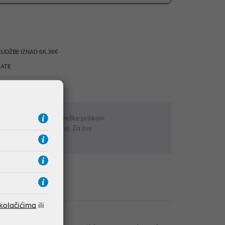
UDŽBE IZNAD 66,36€
RATE
 u opisu proizvoda, greške prilikom
sti odgovarati artiklima. Za sve
r
zije
 kolačićima
ili