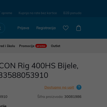
T opreme
Kupnja na rate bez kartice
B2B ponuda
Prijava
Registracija
red i školu
Promocije
Outlet
promo
CON Rig 400HS Bijele,
033588053910
Dostupno na upit
3910
Šifra proizvoda:
30081986
zije