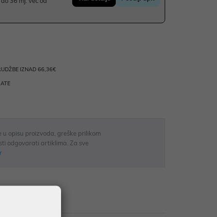
do 36 mj. već od
UDŽBE IZNAD 66,36€
RATE
 u opisu proizvoda, greške prilikom
sti odgovarati artiklima. Za sve
r
zije