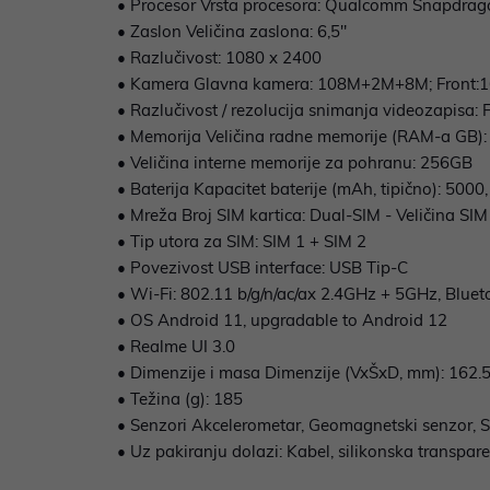
• Procesor Vrsta procesora: Qualcomm Snapdra
• Zaslon Veličina zaslona: 6,5"
• Razlučivost: 1080 x 2400
• Kamera Glavna kamera: 108M+2M+8M; Front:16
• Razlučivost / rezolucija snimanja videozapisa
• Memorija Veličina radne memorije (RAM-a GB)
• Veličina interne memorije za pohranu: 256GB
• Baterija Kapacitet baterije (mAh, tipično): 5000
• Mreža Broj SIM kartica: Dual-SIM - Veličina SIM
• Tip utora za SIM: SIM 1 + SIM 2
• Povezivost USB interface: USB Tip-C
• Wi-Fi: 802.11 b/g/n/ac/ax 2.4GHz + 5GHz, Bluet
• OS Android 11, upgradable to Android 12
• Realme UI 3.0
• Dimenzije i masa Dimenzije (VxŠxD, mm): 162.5
• Težina (g): 185
• Senzori Akcelerometar, Geomagnetski senzor, Sen
• Uz pakiranju dolazi: Kabel, silikonska transpa