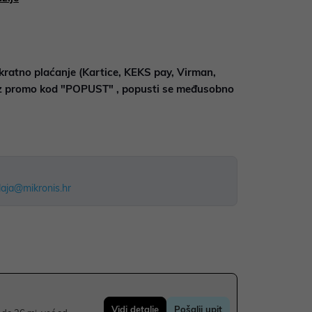
kratno plaćanje (Kartice, KEKS pay, Virman,
uz promo kod "POPUST" , popusti se međusobno
aja@mikronis.hr
Vidi detalje
Pošalji upit