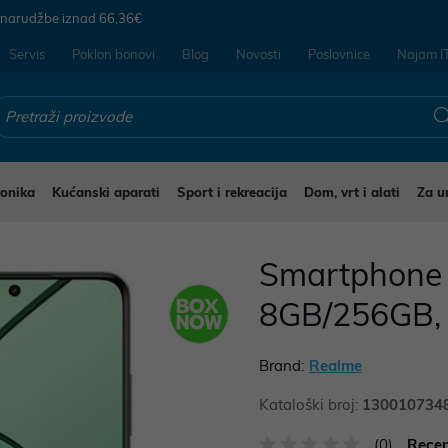
 narudžbe iznad
66,36€
Servis
Poklon bonovi
Blog
Novosti
Poslovnice
Najam I
ronika
Kućanski aparati
Sport i rekreacija
Dom, vrt i alati
Za u
li
Smartphone R
8GB/256GB, 
Brand:
Realme
Kataloški broj:
130010734
(0)
Recen