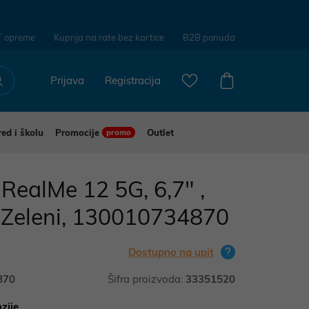
T opreme
Kupnja na rate bez kartice
B2B ponuda
Prijava
Registracija
red i školu
Promocije
Outlet
promo
ealMe 12 5G, 6,7" ,
Zeleni, 130010734870
Dostupno na upit
870
Šifra proizvoda:
33351520
zije