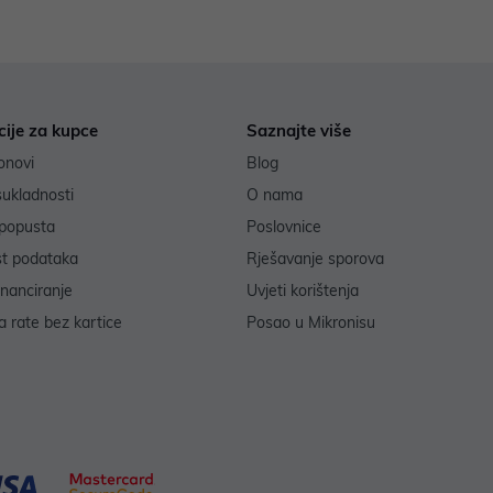
cije za kupce
Saznajte više
onovi
Blog
sukladnosti
O nama
popusta
Poslovnice
st podataka
Rješavanje sporova
inanciranje
Uvjeti korištenja
 rate bez kartice
Posao u Mikronisu