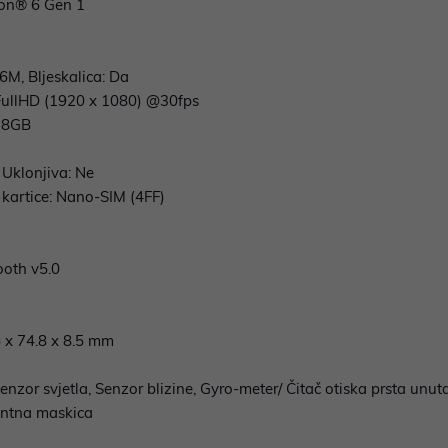
gon® 6 Gen 1
M, Bljeskalica: Da
: FullHD (1920 x 1080) @30fps
: 8GB
, Uklonjiva: Ne
 kartice: Nano-SIM (4FF)
ooth v5.0
 x 74.8 x 8.5 mm
zor svjetla, Senzor blizine, Gyro-meter/ Čitač otiska prsta unut
rentna maskica