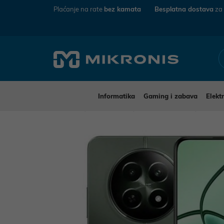
Plaćanje na rate
bez kamata
Besplatna dostava
za
Informatika
Gaming i zabava
Elekt
Mikronis
Elektronika
Mobiteli i tableti
Mobite