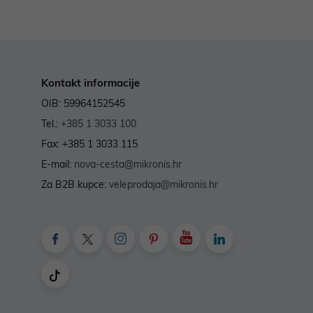
Kontakt informacije
OIB: 59964152545
Tel.:
+385 1 3033 100
Fax: +385 1 3033 115
E-mail:
nova-cesta@mikronis.hr
Za B2B kupce:
veleprodaja@mikronis.hr