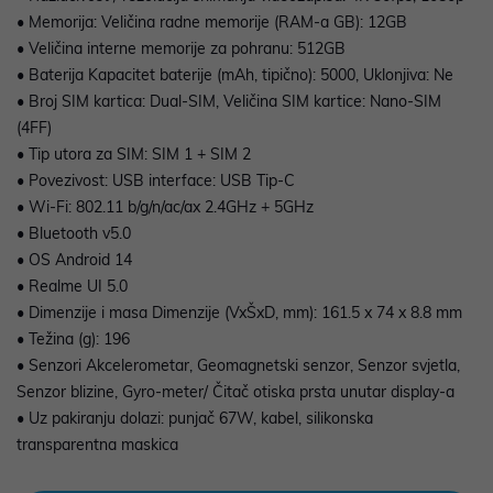
• Memorija: Veličina radne memorije (RAM-a GB): 12GB
• Veličina interne memorije za pohranu: 512GB
• Baterija Kapacitet baterije (mAh, tipično): 5000, Uklonjiva: Ne
• Broj SIM kartica: Dual-SIM, Veličina SIM kartice: Nano-SIM
(4FF)
• Tip utora za SIM: SIM 1 + SIM 2
• Povezivost: USB interface: USB Tip-C
• Wi-Fi: 802.11 b/g/n/ac/ax 2.4GHz + 5GHz
• Bluetooth v5.0
• OS Android 14
• Realme UI 5.0
• Dimenzije i masa Dimenzije (VxŠxD, mm): 161.5 x 74 x 8.8 mm
• Težina (g): 196
• Senzori Akcelerometar, Geomagnetski senzor, Senzor svjetla,
Senzor blizine, Gyro-meter/ Čitač otiska prsta unutar display-a
• Uz pakiranju dolazi: punjač 67W, kabel, silikonska
transparentna maskica