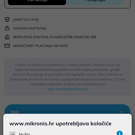
JAMSTVO 24 MJ.
SIGURNA KUPOVINA
BESPLATNA DOSTAVA ZA NARUDŽBE IZNAD 66,36€
MOGUĆNOST PLAĆANJA NA RATE
Podaci uz artikle su prezentirani u dobroj namjeri. Mikronis d.o.o. ne
odgovara za eventualne pogreške nastale u opisu proizvoda, greške
prilikom štampanja te promjene u dostupnosti i cijene. Slike artikala su
ilustrativne prirode te ne moraju u potpunosti odgovarati artiklima. Za sve
eventualne nejasnoće možete nas kontaktirati na
web-prodaja@mikronis.hr
Opis
www.mikronis.hr upotrebljava kolačiće
RealMe 12 Pro+ 5G u elegantnoj bež boji predstavlja kombinaciju
Nužni