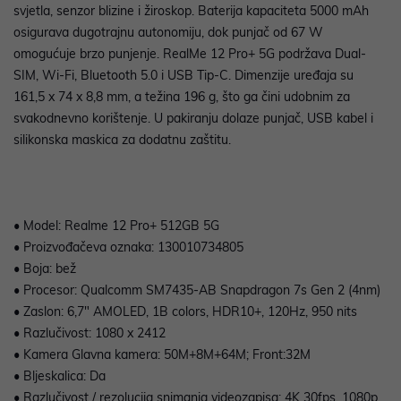
svjetla, senzor blizine i žiroskop. Baterija kapaciteta 5000 mAh
osigurava dugotrajnu autonomiju, dok punjač od 67 W
omogućuje brzo punjenje. RealMe 12 Pro+ 5G podržava Dual-
SIM, Wi-Fi, Bluetooth 5.0 i USB Tip-C. Dimenzije uređaja su
161,5 x 74 x 8,8 mm, a težina 196 g, što ga čini udobnim za
svakodnevno korištenje. U pakiranju dolaze punjač, USB kabel i
silikonska maskica za dodatnu zaštitu.
• Model: Realme 12 Pro+ 512GB 5G
• Proizvođačeva oznaka: 130010734805
• Boja: bež
• Procesor: Qualcomm SM7435-AB Snapdragon 7s Gen 2 (4nm)
• Zaslon: 6,7" AMOLED, 1B colors, HDR10+, 120Hz, 950 nits
• Razlučivost: 1080 x 2412
• Kamera Glavna kamera: 50M+8M+64M; Front:32M
• Bljeskalica: Da
• Razlučivost / rezolucija snimanja videozapisa: 4K 30fps, 1080p