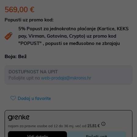
569,00 €
Popusti uz promo kod:
5%
Popust za jednokratno plaćanje (Kartice, KEKS
pay, Virman, Gotovina, Crypto) uz promo kod
"POPUST" , popusti se međusobno ne zbrajaju
Boja:
Bež
DOSTUPNOST NA UPIT
Pošaljite upit na
web-prodaja@mikronis.hr
Dodaj u favorite
najam za pravne osobe od 12 do 36 mj. već od
15,81 €
Vidi detalje
Pošalji upit