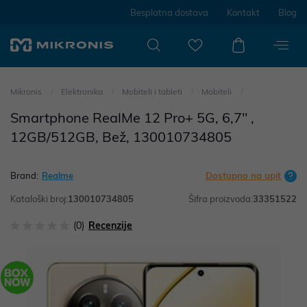
Besplatna dostava
Kontakt
Blog
Mikronis
Elektronika
Mobiteli i tableti
Mobiteli
Smartphone RealMe 12 Pro+ 5G, 6,7" ,
12GB/512GB, Bež, 130010734805
Brand:
Realme
Dostupno na upit
Kataloški broj:
130010734805
Šifra proizvoda:
33351522
(0)
Recenzije