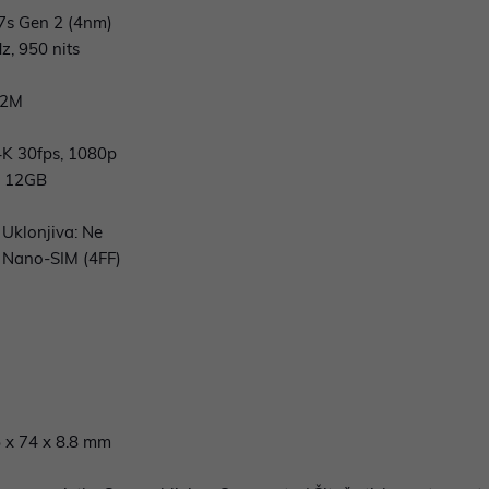
s Gen 2 (4nm)
z, 950 nits
32M
 4K 30fps, 1080p
: 12GB
, Uklonjiva: Ne
e: Nano-SIM (4FF)
5 x 74 x 8.8 mm