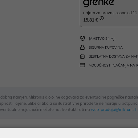
najam za pravne osobe od 12 
15,81 €
JAMSTVO 24 MJ.
SIGURNA KUPOVINA
BESPLATNA DOSTAVA ZA NAR
MOGUĆNOST PLAĆANJA NA 
u dobroj namjeri. Mikronis d.o.o. ne odgovara za eventualne pogreške nastale
osti i cijene. Slike artikala su ilustrativne prirode te ne moraju u potpuno
eventualne nejasnoće možete nas kontaktirati na
web-prodaja@mikronis.h