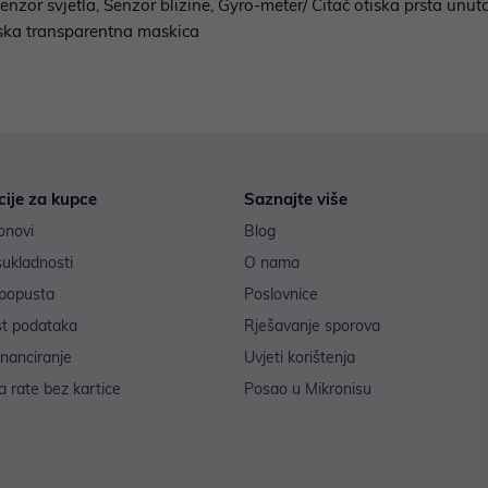
zor svjetla, Senzor blizine, Gyro-meter/ Čitač otiska prsta unut
nska transparentna maskica
cije za kupce
Saznajte više
onovi
Blog
sukladnosti
O nama
popusta
Poslovnice
st podataka
Rješavanje sporova
inanciranje
Uvjeti korištenja
 rate bez kartice
Posao u Mikronisu