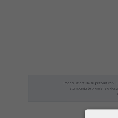
Podaci uz artikle su prezentirani 
štampanja te promjene u dostupn