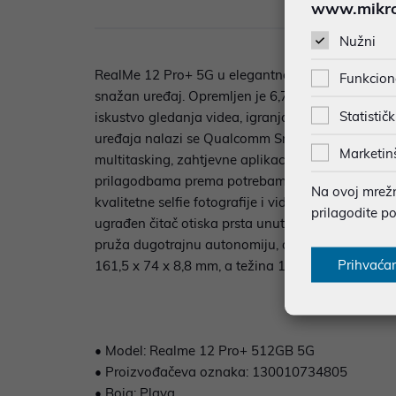
www.mikron
Opi
Nužni
RealMe 12 Pro+ 5G u elegantnoj plavoj boji donos
Funkcion
snažan uređaj. Opremljen je 6,7-inčnim AMOLED 
Statističk
iskustvo gledanja videa, igranja i pregledavanja 
uređaja nalazi se Qualcomm Snapdragon 7s Gen 2
Marketin
multitasking, zahtjevne aplikacije i igre. Operat
prilagodbama prema potrebama korisnika. Trostr
Na ovoj mrežno
kvalitetne selfie fotografije i video pozive. Snima
prilagodite p
ugrađen čitač otiska prsta unutar zaslona, a uređ
pruža dugotrajnu autonomiju, a punjač od 67 W 
Prihvaća
161,5 x 74 x 8,8 mm, a težina 196 g, što ga čini 
• Model: Realme 12 Pro+ 512GB 5G
• Proizvođačeva oznaka: 130010734805
• Boja: Plava