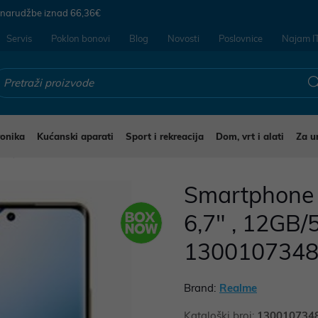
 narudžbe iznad
66,36€
Servis
Poklon bonovi
Blog
Novosti
Poslovnice
Najam I
ronika
Kućanski aparati
Sport i rekreacija
Dom, vrt i alati
Za u
li
Smartphone 
6,7" , 12GB/
130010734
Brand:
Realme
Kataloški broj:
130010734