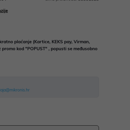
zije
kratno plaćanje (Kartice, KEKS pay, Virman,
uz promo kod "POPUST" , popusti se međusobno
aja@mikronis.hr