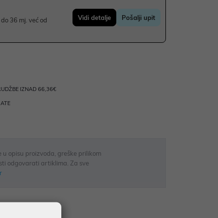
Vidi detalje
Pošalji upit
do 36 mj. već od
UDŽBE IZNAD 66,36€
RATE
 u opisu proizvoda, greške prilikom
sti odgovarati artiklima. Za sve
r