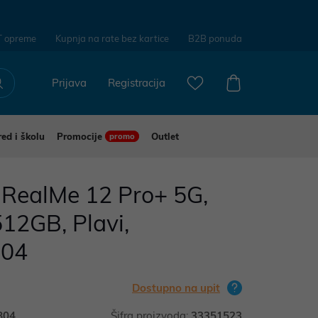
T opreme
Kupnja na rate bez kartice
B2B ponuda
Prijava
Registracija
red i školu
Promocije
Outlet
promo
RealMe 12 Pro+ 5G,
512GB, Plavi,
804
Dostupno na upit
804
Šifra proizvoda:
33351523