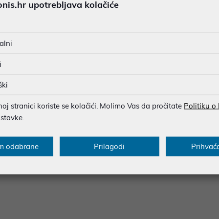
is.hr upotrebljava kolačiće
s
Specifikacija
Raspoloživost
Recen
i impresivne performanse, prostranu memoriju i vrhunske kamere,
alni
zaslonom s podrškom za milijardu boja, HDR10+ i osvježavanje 
i
sadržaja. Zaslon nudi svjetlinu do 950 nita, što omogućuje dobru 
 procesor (4 nm) u kombinaciji s 12 GB RAM-a i 512 GB interne
ški
ivni sustav Android 14 s Realme UI 5.0 osigurava responzivno i int
uka stražnja kamera uključuje 50 MP glavnu, 8 MP i 64 MP leć
j stranici koriste se kolačići. Molimo Vas da pročitate
Politiku o
nje videozapisa moguće je u 4K pri 30 fps ili u FullHD rezoluciji, p
ostavke.
aj posjeduje i akcelerometar, geomagnetski senzor, senzor svjetla
omogućuje brzo punjenje. RealMe 12 Pro+ 5G podržava Dual-SIM, 
m odabrane
Prilagodi
Prihvać
praktičnim za svakodnevno korištenje. U paketu dolaze punjač, kab