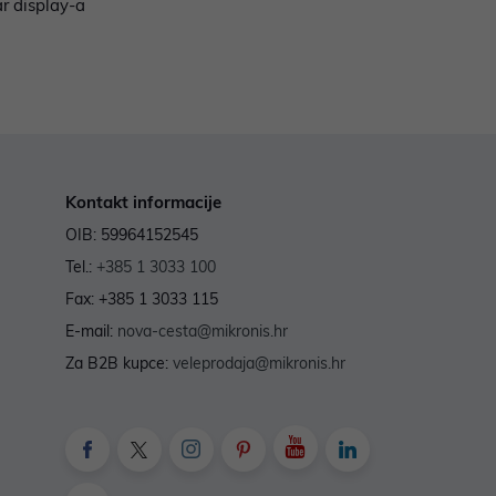
ar display-a
Kontakt informacije
OIB: 59964152545
Tel.:
+385 1 3033 100
Fax: +385 1 3033 115
E-mail:
nova-cesta@mikronis.hr
Za B2B kupce:
veleprodaja@mikronis.hr