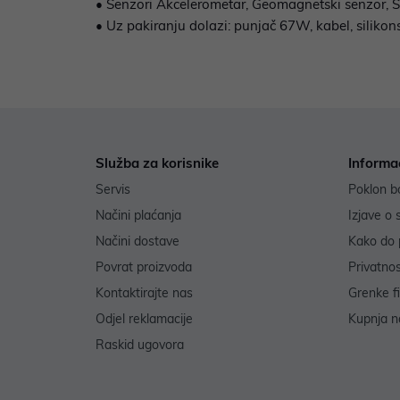
• Senzori Akcelerometar, Geomagnetski senzor, Sen
• Uz pakiranju dolazi: punjač 67W, kabel, siliko
Služba za korisnike
Informa
Servis
Poklon b
Načini plaćanja
Izjave o 
Načini dostave
Kako do 
Povrat proizvoda
Privatno
Kontaktirajte nas
Grenke f
Odjel reklamacije
Kupnja na
Raskid ugovora