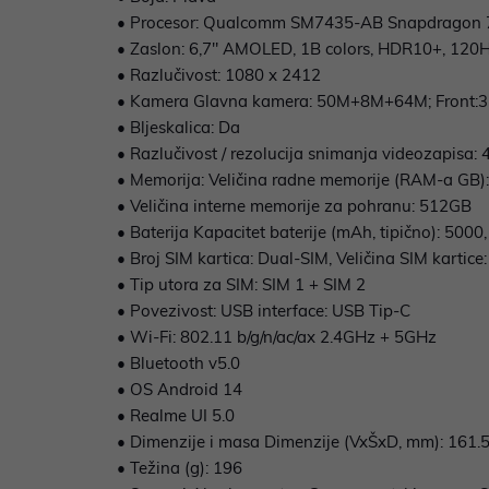
• Procesor: Qualcomm SM7435-AB Snapdragon 7
• Zaslon: 6,7" AMOLED, 1B colors, HDR10+, 120H
• Razlučivost: 1080 x 2412
• Kamera Glavna kamera: 50M+8M+64M; Front:
• Bljeskalica: Da
• Razlučivost / rezolucija snimanja videozapisa:
• Memorija: Veličina radne memorije (RAM-a GB)
• Veličina interne memorije za pohranu: 512GB
• Baterija Kapacitet baterije (mAh, tipično): 5000
• Broj SIM kartica: Dual-SIM, Veličina SIM kartic
• Tip utora za SIM: SIM 1 + SIM 2
• Povezivost: USB interface: USB Tip-C
• Wi-Fi: 802.11 b/g/n/ac/ax 2.4GHz + 5GHz
• Bluetooth v5.0
• OS Android 14
• Realme UI 5.0
• Dimenzije i masa Dimenzije (VxŠxD, mm): 161.
• Težina (g): 196