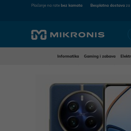
Plaćanje na rate
bez kamata
Besplatna dostava
za
Informatika
Gaming i zabava
Elekt
Mikronis
Elektronika
Mobiteli i tableti
Mobite