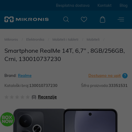
Besplatna dostava
Kontakt
Blog
Mikronis
Elektronika
Mobiteli i tableti
Mobiteli
Smartphone RealMe 14T, 6,7" , 8GB/256GB,
Crni, 130010737230
Brand:
Realme
Dostupno na upit
Kataloški broj:
130010737230
Šifra proizvoda:
33351531
(0)
Recenzije