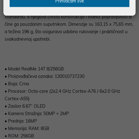
Prihvaćam sve
SIM i eSIM, Wi-Fi 6, Bluetooth 5.4, NFC, GPS i ostale moderne
funkcionalnosti. Uređaj je otporan na vodu i prašinu prema IP68
standardu, a njegova čvrsta konstrukcija i indeks popravljivosti B
čine ga pouzdanim suputnikom. Dimenzije su 163,15 x 75,65 mm,
a težina 196 g, što osigurava udobno rukovanje i praktičnost u
svakodnevnoj upotrebi.
• Model RealMe 14T 8/256GB
• Proizvođačeva oznaka: 130010737230
• Boja: Crna
• Procesor: Octa-core (2x2.4 GHz Cortex-A76 / 6x2.0 GHz
Cortex-A55)
• Zaslon 6.67“ OLED
• Kamera Stražnja: 50MP + 2MP
• Prednja: 16MP
• Memorija: RAM: 8GB
• ROM: 256GB