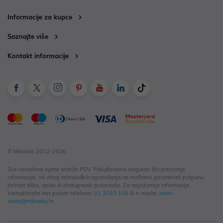
Informacije za kupce
Saznajte više
Kontakt informacije
© Mikronis 2012-2026
Sve navedene cijene sadrže PDV. Pokušavamo osigurati što preciznije
informacije, ali zbog tehnoloških ograničenja ne možemo garantirati potpunu
točnost slika, opisa ili dostupnosti proizvoda. Za najažurnije informacije
kontaktirajte nas putem telefona:
01 3033 100
ili e-maila:
nova-
cesta@mikronis.hr
.