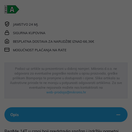
JAMSTVO 24 MJ.
SIGURNA KUPOVINA
BESPLATNA DOSTAVA ZA NARUDŽBE IZNAD 66,36€
MOGUĆNOST PLAĆANJA NA RATE
Podaci uz artikle su prezentirani u dobroj namjeri. Mikronis d.o.o. ne
odgovara za eventualne pogreške nastale u opisu proizvoda, greške
prilikom štampanja te promjene u dostupnosti i cijene. Slike artikala su
ilustrativne prirode te ne moraju u potpunosti odgovarati artiklima. Za sve
eventualne nejasnoće možete nas kontaktirati na
web-prodaja@mikronis.hr
Opis
RealMe 14T u crnoj boji predstavlja snažan i izdržljiv pametni