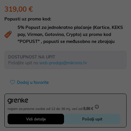
319,00 €
Popusti uz promo kod:
5%
Popust za jednokratno plaćanje (Kartice, KEKS
pay, Virman, Gotovina, Crypto) uz promo kod
"POPUST" , popusti se međusobno ne zbrajaju
DOSTUPNOST NA UPIT
Pošaljite upit na
web-prodaja@mikronis.hr
Dodaj u favorite
najam za pravne osobe od 12 do 36 mj. već od
8,86 €
Vidi detalje
Pošalji upit