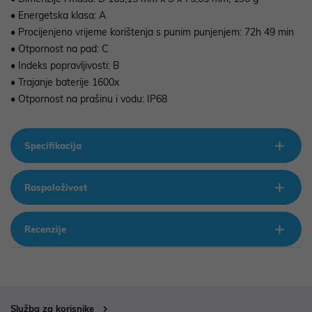
• Energetska klasa: A
• Procijenjeno vrijeme korištenja s punim punjenjem: 72h 49 min
• Otpornost na pad: C
• Indeks popravljivosti: B
• Trajanje baterije 1600x
• Otpornost na prašinu i vodu: IP68
Specifikacija
Raspoloživost
Recenzije
Služba za korisnike