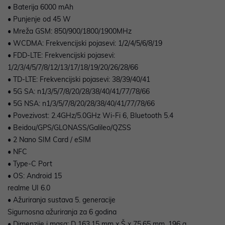
• Baterija 6000 mAh
• Punjenje od 45 W
• Mreža GSM: 850/900/1800/1900MHz
• WCDMA: Frekvencijski pojasevi: 1/2/4/5/6/8/19
• FDD-LTE: Frekvencijski pojasevi:
1/2/3/4/5/7/8/12/13/17/18/19/20/26/28/66
• TD-LTE: Frekvencijski pojasevi: 38/39/40/41
• 5G SA: n1/3/5/7/8/20/28/38/40/41/77/78/66
• 5G NSA: n1/3/5/7/8/20/28/38/40/41/77/78/66
• Povezivost: 2.4GHz/5.0GHz Wi-Fi 6, Bluetooth 5.4
• Beidou/GPS/GLONASS/Galileo/QZSS
• 2 Nano SIM Card / eSIM
• NFC
• Type-C Port
• OS: Android 15
realme UI 6.0
• Ažuriranja sustava 5. generacije
Sigurnosna ažuriranja za 6 godina
• Dimenzije i masa: D 163,15 mm x Š x 75,65 mm, 196 g