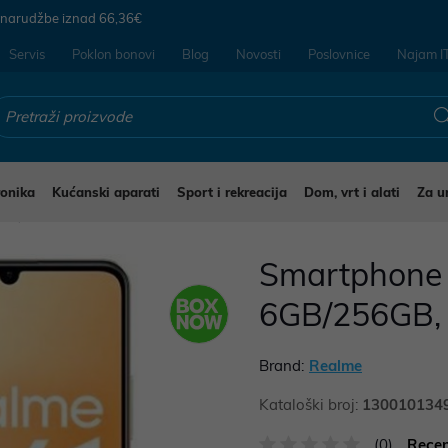
 narudžbe iznad
66,36€
Servis
Poklon bonovi
Blog
Novosti
Poslovnice
Najam I
ronika
Kućanski aparati
Sport i rekreacija
Dom, vrt i alati
Za u
li
Smartphone 
6GB/256GB, 
Brand:
Realme
Kataloški broj:
130010134
(0)
Recen