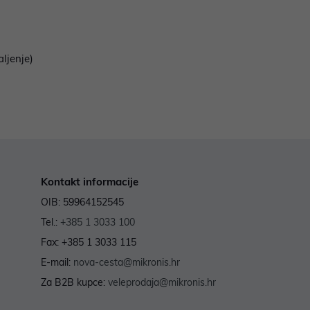
aljenje)
Kontakt informacije
OIB: 59964152545
Tel.:
+385 1 3033 100
Fax: +385 1 3033 115
E-mail:
nova-cesta@mikronis.hr
Za B2B kupce:
veleprodaja@mikronis.hr