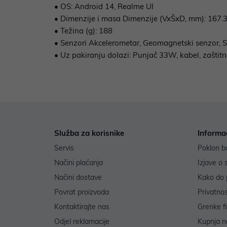
• OS: Android 14, Realme UI
• Dimenzije i masa Dimenzije (VxŠxD, mm): 167.3
• Težina (g): 188
• Senzori Akcelerometar, Geomagnetski senzor, Senz
• Uz pakiranju dolazi: Punjač 33W, kabel, zaštit
Služba za korisnike
Informa
Servis
Poklon b
Načini plaćanja
Izjave o 
Načini dostave
Kako do 
Povrat proizvoda
Privatno
Kontaktirajte nas
Grenke f
Odjel reklamacije
Kupnja na