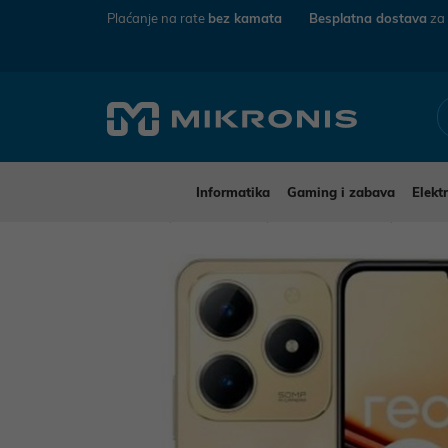
Plaćanje na rate
bez kamata
Besplatna dostava
za
Informatika
Gaming i zabava
Elekt
Mikronis
Elektronika
Mobiteli i tableti
Mobite