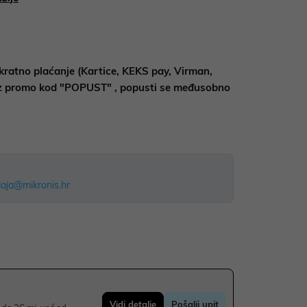
kratno plaćanje (Kartice, KEKS pay, Virman,
uz promo kod "POPUST" , popusti se međusobno
aja@mikronis.hr
Vidi detalje
Pošalji upit