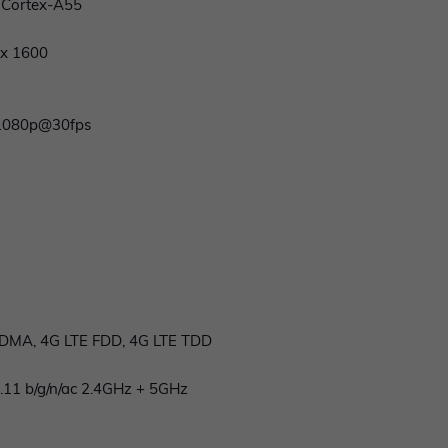
z Cortex-A55
 x 1600
: 1080p@30fps
CDMA, 4G LTE FDD, 4G LTE TDD
02.11 b/g/n/ac 2.4GHz + 5GHz