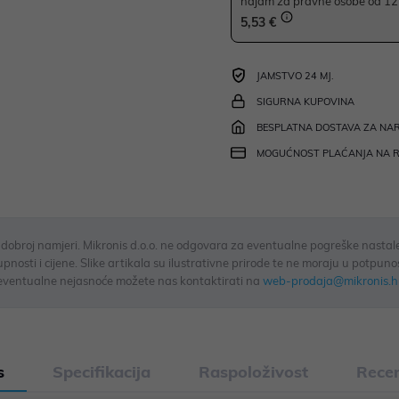
najam za pravne osobe od 12 
5,53 €
JAMSTVO 24 MJ.
SIGURNA KUPOVINA
BESPLATNA DOSTAVA ZA NAR
MOGUĆNOST PLAĆANJA NA 
u dobroj namjeri. Mikronis d.o.o. ne odgovara za eventualne pogreške nastale
osti i cijene. Slike artikala su ilustrativne prirode te ne moraju u potpuno
eventualne nejasnoće možete nas kontaktirati na
web-prodaja@mikronis.h
s
Specifikacija
Raspoloživost
Recen