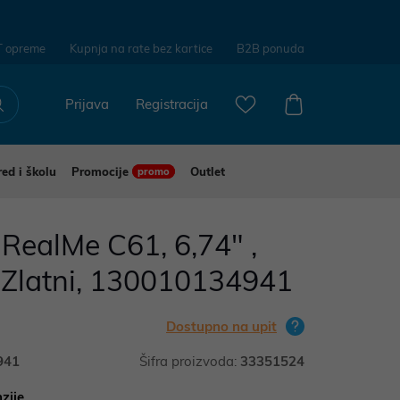
T opreme
Kupnja na rate bez kartice
B2B ponuda
Prijava
Registracija
red i školu
Promocije
Outlet
promo
RealMe C61, 6,74" ,
Zlatni, 130010134941
Dostupno na upit
941
Šifra proizvoda:
33351524
zije