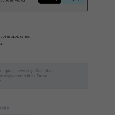
do 36 mj. već od
UDŽBE IZNAD 66,36€
RATE
 u opisu proizvoda, greške prilikom
sti odgovarati artiklima. Za sve
r
zije