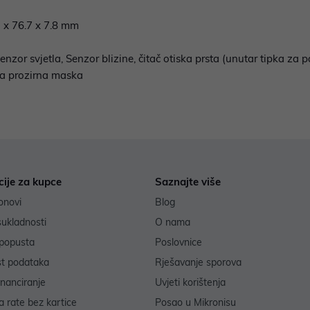
 x 76.7 x 7.8 mm
or svjetla, Senzor blizine, čitač otiska prsta (unutar tipka za p
na prozirna maska
cije za kupce
Saznajte više
onovi
Blog
sukladnosti
O nama
popusta
Poslovnice
st podataka
Rješavanje sporova
inanciranje
Uvjeti korištenja
 rate bez kartice
Posao u Mikronisu