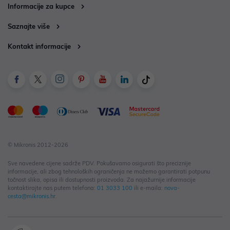
Informacije za kupce
Saznajte više
Kontakt informacije
© Mikronis 2012-2026
Sve navedene cijene sadrže PDV. Pokušavamo osigurati što preciznije
informacije, ali zbog tehnoloških ograničenja ne možemo garantirati potpunu
točnost slika, opisa ili dostupnosti proizvoda. Za najažurnije informacije
kontaktirajte nas putem telefona:
01 3033 100
ili e-maila:
nova-
cesta@mikronis.hr
.