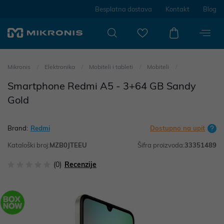
Besplatna dostava
Kontakt
Blog
Mikronis
Elektronika
Mobiteli i tableti
Mobiteli
Smartphone Redmi A5 - 3+64 GB Sandy
Gold
Brand:
Redmi
Dostupno na upit
Kataloški broj:
MZB0JTEEU
Šifra proizvoda:
33351489
(0)
Recenzije