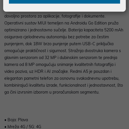
multitaskinga. Memorijske opcije do 4 GB RAM-a i 128 GB
interne memorije, proširive putem microSD kartice, omogućuju
dovoljno prostora za aplikacije, fotografije i dokumente.
Operativni sustav MIUI temeljen na Androidu Go Edition pruža
optimizirano i jednostavno sučelje. Baterija kapaciteta 5200 mAh
osigurava cjelodnevnu autonomiju bez potrebe za čestim
punjenjem, dok 18W brzo punjenje putem USB-C priključka
omogućuje praktičnost i sigurnost. Stražnja dvostruka kamera s
glavnim senzorom od 32 MP i dubinskim senzorom te prednja
kamera od 8 MP omogućuju snimanje kvalitetnih fotografija i
video poziva, uz HDR i AI značajke. Redmi A5 je pouzdan i
elegantan pametni telefon za osnovnu svakodnevnu upotrebu,
kombinirajući kvalitetu izrade, funkcionalnost i jednostavnost, što
ga čini izvrsnim izborom u proračunskom segmentu.
• Boja: Plava
• Mreža 4G / 5G: 4G