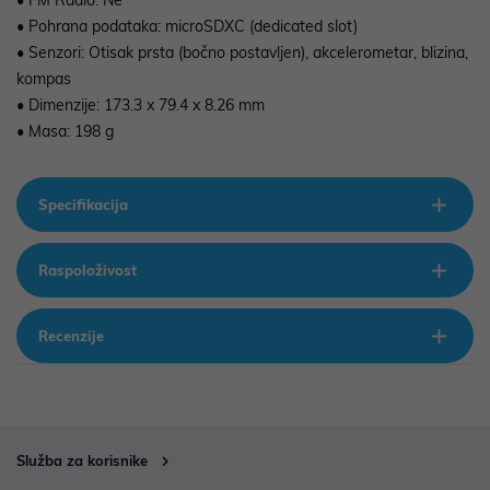
• FM Radio: Ne
• Pohrana podataka: microSDXC (dedicated slot)
• Senzori: Otisak prsta (bočno postavljen), akcelerometar, blizina,
kompas
• Dimenzije: 173.3 x 79.4 x 8.26 mm
• Masa: 198 g
Specifikacija
Raspoloživost
Recenzije
Služba za korisnike