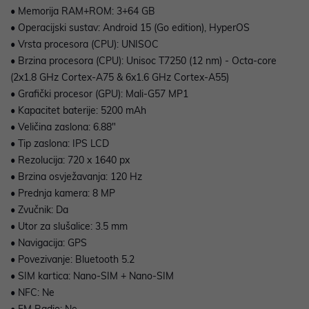
• Memorija RAM+ROM: 3+64 GB
• Operacijski sustav: Android 15 (Go edition), HyperOS
• Vrsta procesora (CPU): UNISOC
• Brzina procesora (CPU): Unisoc T7250 (12 nm) - Octa-core
(2x1.8 GHz Cortex-A75 & 6x1.6 GHz Cortex-A55)
• Grafički procesor (GPU): Mali-G57 MP1
• Kapacitet baterije: 5200 mAh
• Veličina zaslona: 6.88"
• Tip zaslona: IPS LCD
• Rezolucija: 720 x 1640 px
• Brzina osvježavanja: 120 Hz
• Prednja kamera: 8 MP
• Zvučnik: Da
• Utor za slušalice: 3.5 mm
• Navigacija: GPS
• Povezivanje: Bluetooth 5.2
• SIM kartica: Nano-SIM + Nano-SIM
• NFC: Ne