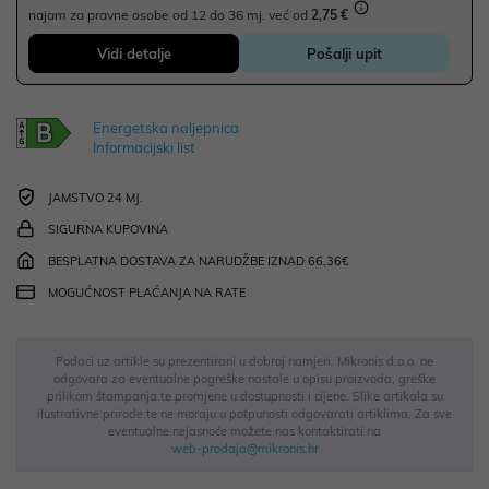
najam za pravne osobe od 12 do 36 mj. već od
2,75 €
Vidi detalje
Pošalji upit
Energetska naljepnica
Informacijski list
JAMSTVO 24 MJ.
SIGURNA KUPOVINA
BESPLATNA DOSTAVA ZA NARUDŽBE IZNAD 66,36€
MOGUĆNOST PLAĆANJA NA RATE
Podaci uz artikle su prezentirani u dobroj namjeri. Mikronis d.o.o. ne
odgovara za eventualne pogreške nastale u opisu proizvoda, greške
prilikom štampanja te promjene u dostupnosti i cijene. Slike artikala su
ilustrativne prirode te ne moraju u potpunosti odgovarati artiklima. Za sve
eventualne nejasnoće možete nas kontaktirati na
web-prodaja@mikronis.hr