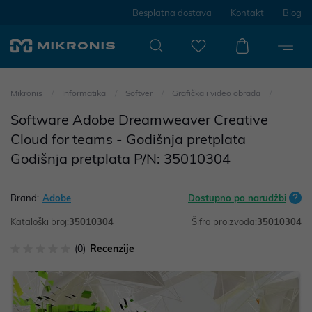
Besplatna dostava
Kontakt
Blog
Mikronis
Informatika
Softver
Grafička i video obrada
Software Adobe Dreamweaver Creative
Cloud for teams - Godišnja pretplata
Godišnja pretplata P/N: 35010304
Brand:
Adobe
Dostupno po narudžbi
Kataloški broj:
35010304
Šifra proizvoda:
35010304
(0)
Recenzije