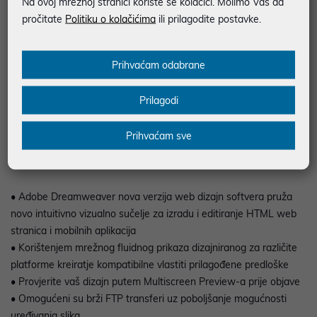
Na ovoj mrežnoj stranici koriste se kolačići. Molimo Vas da
pročitate
Politiku o kolačićima
ili prilagodite postavke.
Podaci uz artikle su prezentirani u dobroj namjeri. Mikronis d.o.o. ne
odgovara za eventualne pogreške nastale u opisu proizvoda, greške
prilikom štampanja te promjene u dostupnosti i cijene. Slike artikala su
ilustrativne prirode te ne moraju u potpunosti odgovarati artiklima. Za sve
Prihvaćam odabrane
eventualne nejasnoće možete nas kontaktirati na
web-prodaja@mikronis.hr
Prilagodi
Prihvaćam sve
Opis
• Adobe Dreamweaver nova verzija web dizajn softvera pruža
novo intuitivno vizualno sučelje za izradu i editiranje HTML web
stranica i mobilnih aplikacija
• Korištenjem mrežnog fluidnog prikaza dizajniranog za različite
platforme kreiratje kompatibilne vlastiti prilagođene predloške
• Provjerite vaš dizajn putem Multiscreen Preview-a prije objave
• Omogućeni su brži FTP transferi uz poboljšanje mogućnosti
uređivanja slika