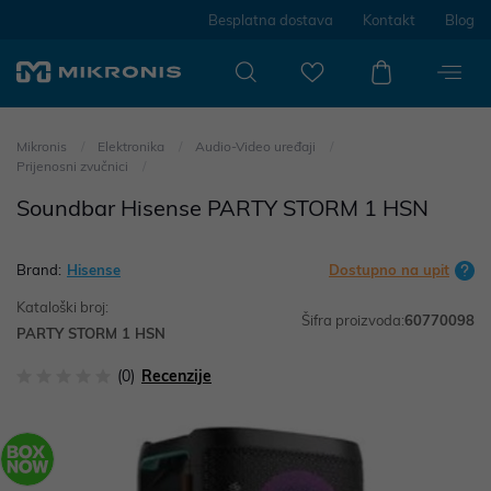
Besplatna dostava
Kontakt
Blog
Mikronis
Elektronika
Audio-Video uređaji
Prijenosni zvučnici
Soundbar Hisense PARTY STORM 1 HSN
Brand:
Hisense
Dostupno na upit
Kataloški broj:
Šifra proizvoda:
60770098
PARTY STORM 1 HSN
(0)
Recenzije