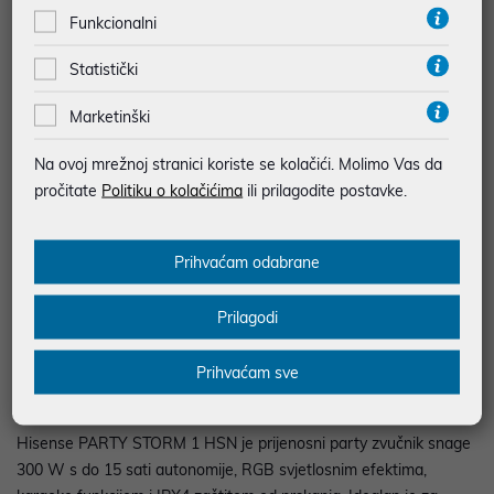
Funkcionalni
JAMSTVO 24 MJ.
Statistički
SIGURNA KUPOVINA
BESPLATNA DOSTAVA ZA NARUDŽBE IZNAD 66,36€
Marketinški
MOGUĆNOST PLAĆANJA NA RATE
Na ovoj mrežnoj stranici koriste se kolačići. Molimo Vas da
pročitate
Politiku o kolačićima
ili prilagodite postavke.
Podaci uz artikle su prezentirani u dobroj namjeri. Mikronis d.o.o. ne
odgovara za eventualne pogreške nastale u opisu proizvoda, greške
prilikom štampanja te promjene u dostupnosti i cijene. Slike artikala su
Prihvaćam odabrane
ilustrativne prirode te ne moraju u potpunosti odgovarati artiklima. Za sve
eventualne nejasnoće možete nas kontaktirati na
web-prodaja@mikronis.hr
Prilagodi
Prihvaćam sve
Opis
Hisense PARTY STORM 1 HSN je prijenosni party zvučnik snage
300 W s do 15 sati autonomije, RGB svjetlosnim efektima,