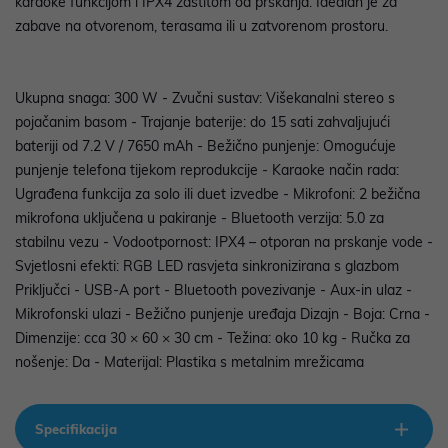
karaoke funkcijom i IPX4 zaštitom od prskanja. Idealan je za
zabave na otvorenom, terasama ili u zatvorenom prostoru.
Ukupna snaga: 300 W - Zvučni sustav: Višekanalni stereo s
pojačanim basom - Trajanje baterije: do 15 sati zahvaljujući
bateriji od 7.2 V / 7650 mAh - Bežično punjenje: Omogućuje
punjenje telefona tijekom reprodukcije - Karaoke način rada:
Ugrađena funkcija za solo ili duet izvedbe - Mikrofoni: 2 bežična
mikrofona uključena u pakiranje - Bluetooth verzija: 5.0 za
stabilnu vezu - Vodootpornost: IPX4 – otporan na prskanje vode -
Svjetlosni efekti: RGB LED rasvjeta sinkronizirana s glazbom
Priključci - USB-A port - Bluetooth povezivanje - Aux-in ulaz -
Mikrofonski ulazi - Bežično punjenje uređaja Dizajn - Boja: Crna -
Dimenzije: cca 30 × 60 × 30 cm - Težina: oko 10 kg - Ručka za
nošenje: Da - Materijal: Plastika s metalnim mrežicama
Specifikacija