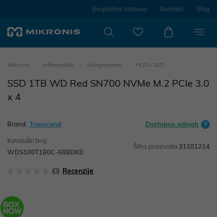
Besplatna dostava
Kontakt
Blog
Mikronis
Informatika
Komponente
HDD i SSD
SSD 1TB WD Red SN700 NVMe M.2 PCIe 3.0
x 4
Brand:
Transcend
Dostupno odmah
Kataloški broj:
Šifra proizvoda:
31101214
WDS100T1R0C-68BDK0
(0)
Recenzije