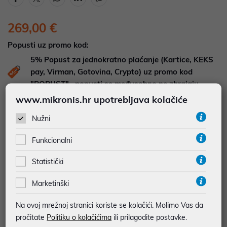
269,00 €
Popusti uz promo kod:
5%
Popust za jednokratno plaćanje (Kartice, KEKS
pay, Virman, Gotovina, Crypto) uz promo kod
"POPUST" , popusti se međusobno ne zbrajaju
www.mikronis.hr upotrebljava kolačiće
Dodajte u košaricu
Dodaj u favorite
Nužni
Funkcionalni
najam za pravne osobe od 12 do 36 mj. već od
7,47 €
Statistički
Vidi detalje
Pošalji upit
Marketinški
Na ovoj mrežnoj stranici koriste se kolačići. Molimo Vas da
JAMSTVO 12 MJ.
pročitate
Politiku o kolačićima
ili prilagodite postavke.
SIGURNA KUPOVINA