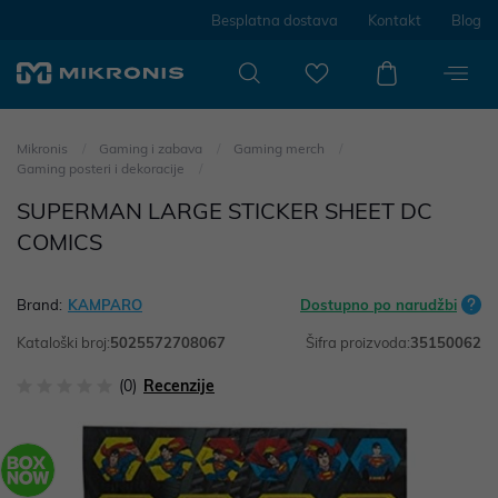
Besplatna dostava
Kontakt
Blog
Mikronis
Gaming i zabava
Gaming merch
Gaming posteri i dekoracije
SUPERMAN LARGE STICKER SHEET DC
COMICS
Brand:
KAMPARO
Dostupno po narudžbi
Kataloški broj:
5025572708067
Šifra proizvoda:
35150062
(0)
Recenzije