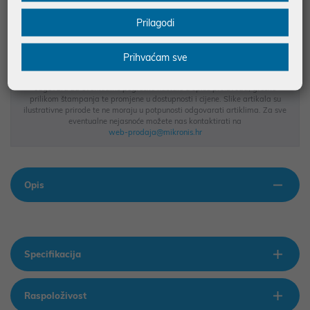
BESPLATNA DOSTAVA ZA NARUDŽBE IZNAD 66,36€
Prilagodi
MOGUĆNOST PLAĆANJA NA RATE
Prihvaćam sve
Podaci uz artikle su prezentirani u dobroj namjeri. Mikronis d.o.o. ne
odgovara za eventualne pogreške nastale u opisu proizvoda, greške
prilikom štampanja te promjene u dostupnosti i cijene. Slike artikala su
ilustrativne prirode te ne moraju u potpunosti odgovarati artiklima. Za sve
eventualne nejasnoće možete nas kontaktirati na
web-prodaja@mikronis.hr
Opis
Specifikacija
Raspoloživost