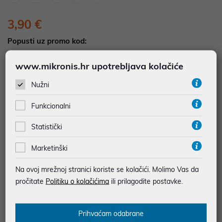
3,90 €
Popusti uz promo kod:
5%
Popust za jednokratno plaćanje (Kartice, KEKS
www.mikronis.hr upotrebljava kolačiće
pay, Virman, Gotovina, Crypto) uz promo kod
"POPUST" , popusti se međusobno ne zbrajaju
Nužni
Funkcionalni
Dodajte u košaricu
Dodaj u favorite
Statistički
Marketinški
najam za pravne osobe od 12 do 36 mj. već od
0,11 €
Na ovoj mrežnoj stranici koriste se kolačići. Molimo Vas da
Vidi detalje
Pošalji upit
pročitate
Politiku o kolačićima
ili prilagodite postavke.
JAMSTVO 12 MJ.
Prihvaćam odabrane
SIGURNA KUPOVINA