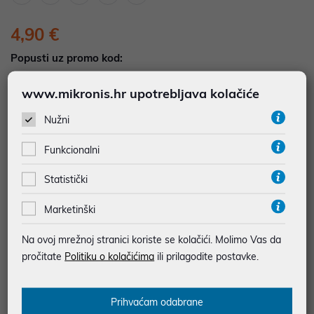
4,90 €
Popusti uz promo kod:
5%
Popust za jednokratno plaćanje (Kartice, KEKS
www.mikronis.hr upotrebljava kolačiće
pay, Virman, Gotovina, Crypto) uz promo kod
"POPUST" , popusti se međusobno ne zbrajaju
Nužni
Funkcionalni
Dodajte u košaricu
Dodaj u favorite
Statistički
Marketinški
najam za pravne osobe od 12 do 36 mj. već od
0,14 €
Na ovoj mrežnoj stranici koriste se kolačići. Molimo Vas da
Vidi detalje
Pošalji upit
pročitate
Politiku o kolačićima
ili prilagodite postavke.
JAMSTVO 12 MJ.
Prihvaćam odabrane
SIGURNA KUPOVINA