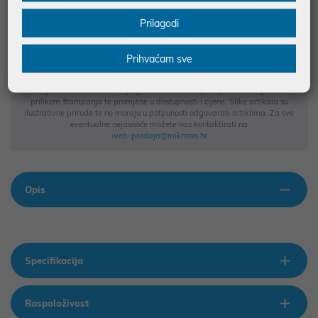
BESPLATNA DOSTAVA ZA NARUDŽBE IZNAD 66,36€
Prilagodi
MOGUĆNOST PLAĆANJA NA RATE
Prihvaćam sve
Podaci uz artikle su prezentirani u dobroj namjeri. Mikronis d.o.o. ne
odgovara za eventualne pogreške nastale u opisu proizvoda, greške
prilikom štampanja te promjene u dostupnosti i cijene. Slike artikala su
ilustrativne prirode te ne moraju u potpunosti odgovarati artiklima. Za sve
eventualne nejasnoće možete nas kontaktirati na
web-prodaja@mikronis.hr
Opis
Specifikacija
Raspoloživost