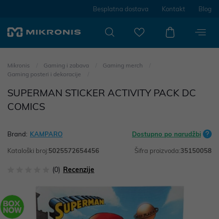
Besplatna dostava
Kontakt
Blog
Mikronis
Gaming i zabava
Gaming merch
Gaming posteri i dekoracije
SUPERMAN STICKER ACTIVITY PACK DC
COMICS
Brand:
KAMPARO
Dostupno po narudžbi
Kataloški broj:
5025572654456
Šifra proizvoda:
35150058
(0)
Recenzije