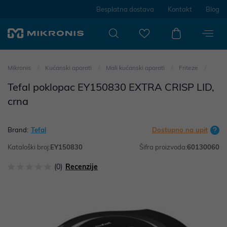
Besplatna dostava
Kontakt
Blog
Mikronis
Kućanski aparati
Mali kućanski aparati
Friteze
Tefal poklopac EY150830 EXTRA CRISP LID,
crna
Brand:
Tefal
Dostupno na upit
Kataloški broj:
EY150830
Šifra proizvoda:
60130060
(0)
Recenzije