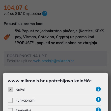
104,07 €
već od 8,67 € mjesečno
Popusti uz promo kod:
5%
Popust za jednokratno plaćanje (Kartice, KEKS
pay, Virman, Gotovina, Crypto) uz promo kod
"POPUST" , popusti se međusobno ne zbrajaju
DOSTUPNOST NA UPIT
Pošaljite upit na
web-prodaja@mikronis.hr
Dodaj u favorite
www.mikronis.hr upotrebljava kolačiće
Nužni
najam za pravne osobe od 12 do 36 mj. već od
2,89 €
Funkcionalni
Vidi detalje
Pošalji upit
Statistički