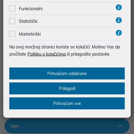
najam za pravne osobe od 12 do 36 mj. već od
3,50 €
Funkcionalni
Vidi detalje
Pošalji upit
Statistički
Marketinški
JAMSTVO 24 MJ.
SIGURNA KUPOVINA
Na ovoj mrežnoj stranici koriste se kolačići. Molimo Vas da
BESPLATNA DOSTAVA ZA NARUDŽBE IZNAD 66,36€
pročitate
Politiku o kolačićima
ili prilagodite postavke.
MOGUĆNOST PLAĆANJA NA RATE
Prihvaćam odabrane
Podaci uz artikle su prezentirani u dobroj namjeri. Mikronis d.o.o. ne
odgovara za eventualne pogreške nastale u opisu proizvoda, greške
Prilagodi
prilikom štampanja te promjene u dostupnosti i cijene. Slike artikala su
ilustrativne prirode te ne moraju u potpunosti odgovarati artiklima. Za sve
eventualne nejasnoće možete nas kontaktirati na
Prihvaćam sve
web-prodaja@mikronis.hr
Opis