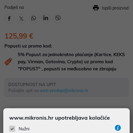
Podijeli na
Ispiši proizvod
125,99 €
Popusti uz promo kod:
5%
Popust za jednokratno plaćanje (Kartice, KEKS
pay, Virman, Gotovina, Crypto) uz promo kod
"POPUST" , popusti se međusobno ne zbrajaju
DOSTUPNOST NA UPIT
Pošaljite upit na
web-prodaja@mikronis.hr
Dodaj u favorite
www.mikronis.hr upotrebljava kolačiće
Nužni