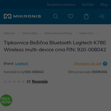
Besplatna dostava
Kontakt
Blog
Mikronis
Informatika
Računalna periferija
Tipkovnice
Tipkovnica Bežična Bluetooth Logitech K780
Wireless multi-device crna P/N: 920-008042
Brand:
Logitech
Dostupno na upit
Kataloški broj:
920-008042
Šifra proizvoda:
30090456
(0)
Recenzije