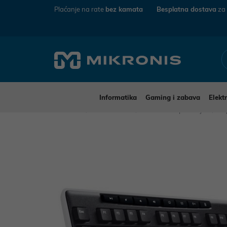
Plaćanje na rate
bez kamata
Besplatna dostava
za
Informatika
Gaming i zabava
Elekt
Mikronis
Informatika
Računalna periferija
T