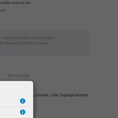
UDŽBE IZNAD 66,36€
RATE
 u opisu proizvoda, greške prilikom
sti odgovarati artiklima. Za sve
r
Recenzije
ailu, play/pause, volume i više. trajanje baterje