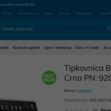
 narudžbe iznad
66,36€
Servis
Poklon bonovi
Blog
Novosti
Poslovnice
Najam I
ronika
Kućanski aparati
Sport i rekreacija
Dom, vrt i alati
Za u
ipkovnice
Tipkovnica B
Crna PN: 92
Brand:
Logitech
Kataloški broj:
920-00373
(0)
Recen