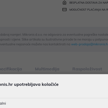
BESPLATNA DOSTAVA ZA NAR
MOGUĆNOST PLAĆANJA NA 
u dobroj namjeri. Mikronis d.o.o. ne odgovara za eventualne pogreške nastale
osti i cijene. Slike artikala su ilustrativne prirode te ne moraju u potpuno
eventualne nejasnoće možete nas kontaktirati na
web-prodaja@mikronis.h
ecifikacija
Multimedija
Raspoloživost
is.hr upotrebljava kolačiće
fying receiverom, 8 Hot tipki za momentalni pristup internetu, e-m
tporna na prolijevanje - do 60 ml tekućine
alni