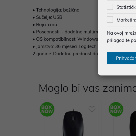
Statističk
• Tehnologija: bežična
• Sučelje: USB
Marketin
• Boja: crna
• Posebnosti: - dodatne multimedija tipke - spill r
Na ovoj mrežno
• OS kompatibilnost: Windows XP, Vista, 7, 8
prilagodite p
• Jamstvo: 36 mjeseci Logitech K270 bežična tipk
2 godine. Dodatnu prednost donosi joj otpornost 
Prihvaća
Moglo bi vas zanima