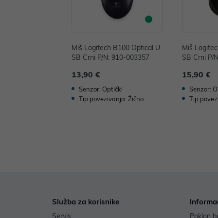
Miš Logitech B100 Optical U
Miš Logite
SB Crni P/N: 910-003357
SB Crni P/
13,90 €
15,90 €
Senzor: Optički
Senzor: O
Tip povezivanja: Žično
Tip povez
Služba za korisnike
Informa
Servis
Poklon b