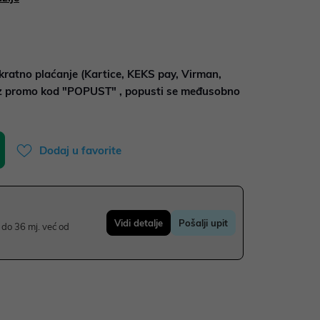
kratno plaćanje (Kartice, KEKS pay, Virman,
uz promo kod "POPUST" , popusti se međusobno
Dodaj u favorite
Vidi detalje
Pošalji upit
do 36 mj. već od