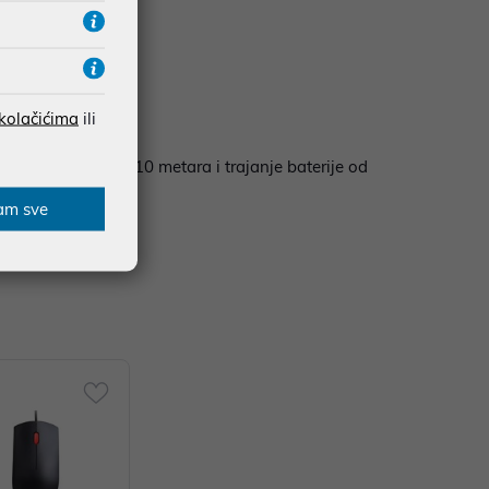
 kolačićima
ili
4 GHz, domet od 10 metara i trajanje baterije od
am sve