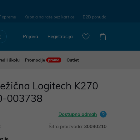
T opreme
Kupnja na rate bez kartice
B2B ponuda
Prijava
Registracija
red i školu
Promocije
Outlet
promo
ežična Logitech K270
0-003738
Dostupno odmah
8
Šifra proizvoda:
30090210
zije