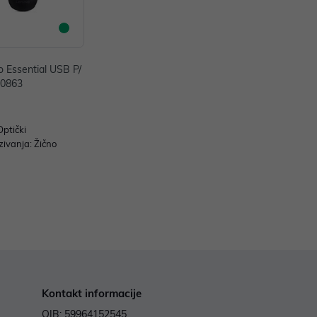
 Essential USB P/
20863
Optički
zivanja: Žično
Kontakt informacije
OIB: 59964152545