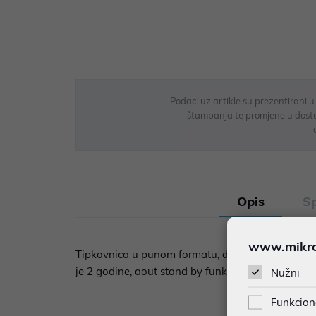
Podaci uz artikle su prezentirani 
štampanja te promjene u dostupn
Opis
Sp
www.mikron
Tipkovnica u punom formatu, dolazi s Logitech Uni
je 2 godine, aout stand by funkcija. Tipkovnica o
Nužni
Funkcion