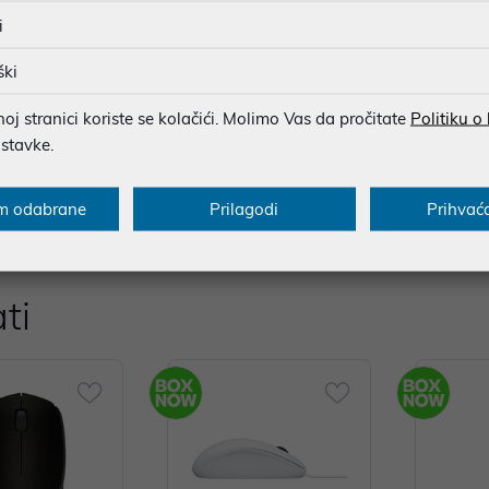
i
ški
esistant
j stranici koriste se kolačići. Molimo Vas da pročitate
Politiku o
ostavke.
ovnica ima sve što vam je potrebno: naprednu bežičnu vezu na 2,
na prolijevanje.
m odabrane
Prilagodi
Prihvać
ti