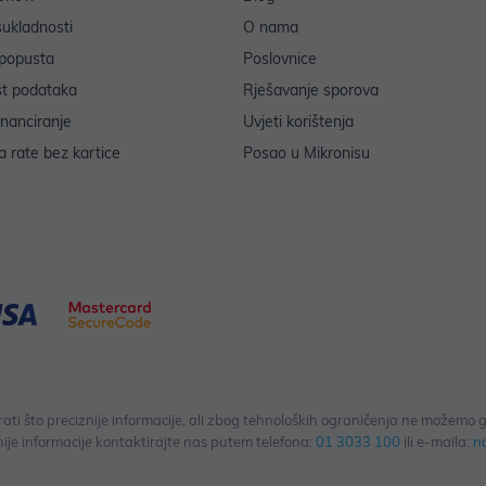
sukladnosti
O nama
popusta
Poslovnice
st podataka
Rješavanje sporova
inanciranje
Uvjeti korištenja
 rate bez kartice
Posao u Mikronisu
 što preciznije informacije, ali zbog tehnoloških ograničenja ne možemo gar
ije informacije kontaktirajte nas putem telefona:
01 3033 100
ili e-maila:
n