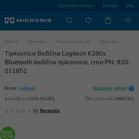
Besplatna dostava
Kontakt
Blog
Mikronis
Informatika
Računalna periferija
Tipkovnice
Tipkovnica Bežična Logitech K380s
Bluetooth bežična tipkovnica, crna PN: 920-
011851
Brand:
Logitech
Dostupno odmah
Kataloški broj:
920-011851
Šifra proizvoda:
30091331
(0)
Recenzije