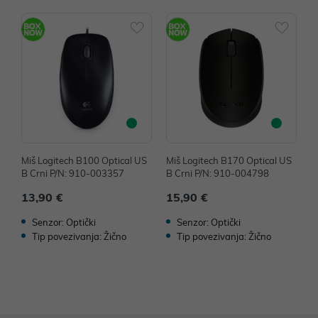
Miš Logitech B100 Optical US
Miš Logitech B170 Optical US
M
B Crni P/N: 910-003357
B Crni P/N: 910-004798
B
13,90 €
15,90 €
1
Senzor: Optički
Senzor: Optički
Tip povezivanja: Žično
Tip povezivanja: Žično