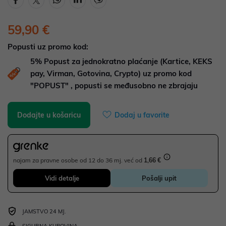
59,90 €
Popusti uz promo kod:
5%
Popust za jednokratno plaćanje (Kartice, KEKS
pay, Virman, Gotovina, Crypto) uz promo kod
"POPUST" , popusti se međusobno ne zbrajaju
Dodajte u košaricu
Dodaj u favorite
najam za pravne osobe od 12 do 36 mj. već od
1,66 €
Vidi detalje
Pošalji upit
JAMSTVO 24 MJ.