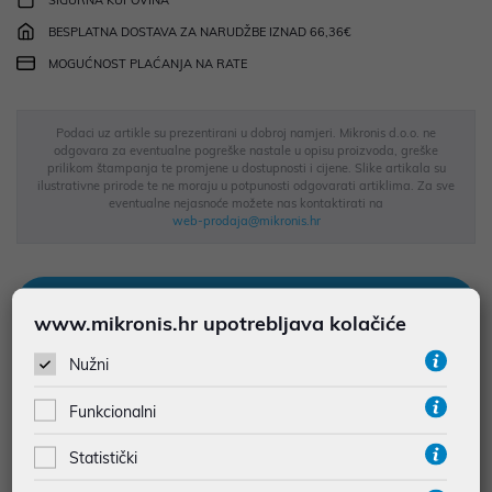
SIGURNA KUPOVINA
BESPLATNA DOSTAVA ZA NARUDŽBE IZNAD 66,36€
MOGUĆNOST PLAĆANJA NA RATE
Podaci uz artikle su prezentirani u dobroj namjeri. Mikronis d.o.o. ne
odgovara za eventualne pogreške nastale u opisu proizvoda, greške
prilikom štampanja te promjene u dostupnosti i cijene. Slike artikala su
ilustrativne prirode te ne moraju u potpunosti odgovarati artiklima. Za sve
eventualne nejasnoće možete nas kontaktirati na
web-prodaja@mikronis.hr
Opis
www.mikronis.hr upotrebljava kolačiće
Nužni
• Uparivanje više uređaja (do 3 uređaja)
Funkcionalni
• Prilagodljive Fn tipke prečaca s Logi Options+ 2Dostupno na
Windows i macOS na logi.com/optionsplus
Statistički
• Udobno i tiho tipkanje poput prijenosnog računala sa