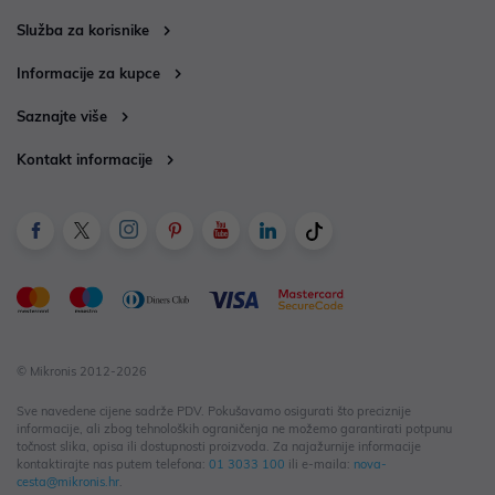
Služba za korisnike
Informacije za kupce
Saznajte više
Kontakt informacije
© Mikronis 2012-2026
Sve navedene cijene sadrže PDV. Pokušavamo osigurati što preciznije
informacije, ali zbog tehnoloških ograničenja ne možemo garantirati potpunu
točnost slika, opisa ili dostupnosti proizvoda. Za najažurnije informacije
kontaktirajte nas putem telefona:
01 3033 100
ili e-maila:
nova-
cesta@mikronis.hr
.