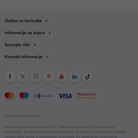
Služba za korisnike
Informacije za kupce
Saznajte više
Kontakt informacije
© Mikronis 2012-2026
Sve navedene cijene sadrže PDV. Pokušavamo osigurati što preciznije
informacije, ali zbog tehnoloških ograničenja ne možemo garantirati potpunu
točnost slika, opisa ili dostupnosti proizvoda. Za najažurnije informacije