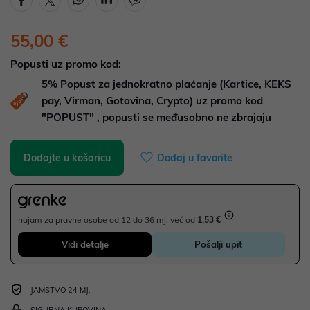
55,00 €
Popusti uz promo kod:
5%
Popust za jednokratno plaćanje (Kartice, KEKS
pay, Virman, Gotovina, Crypto) uz promo kod
"POPUST" , popusti se međusobno ne zbrajaju
Dodajte u košaricu
Dodaj u favorite
najam za pravne osobe od 12 do 36 mj. već od
1,53 €
Vidi detalje
Pošalji upit
JAMSTVO 24 MJ.