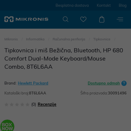
Besplatna dostava
Kontakt
Blog
Mikronis
Informatika
Računalna periferija
Tipkovnice
Tipkovnica i miš Bežična, Bluetooth, HP 680
Comfort Dual-Mode Keyboard/Mouse
Combo, 8T6L6AA
Brand:
Hewlett Packard
Dostupno odmah
Kataloški broj:
8T6L6AA
Šifra proizvoda:
30091496
(0)
Recenzije