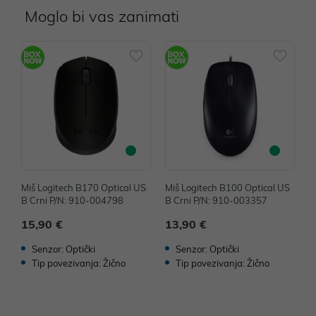
Moglo bi vas zanimati
Miš Logitech B170 Optical US
Miš Logitech B100 Optical US
M
B Crni P/N: 910-004798
B Crni P/N: 910-003357
B
15,90 €
13,90 €
1
Senzor: Optički
Senzor: Optički
Tip povezivanja: Žično
Tip povezivanja: Žično