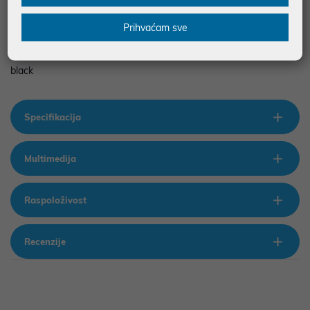
• HP 680 Comfort - Keyboard and mouse set - dual mode, 3-
zone layout, multi-device, 23 programmable keys, OS Auto-
Prihvaćam sve
Detection, low profile key travel - full size - wireless - 2.4 GHz,
Bluetooth - Bosnian/Croatian/Montenegrin/Slovenian/Serbian -
black
Specifikacija
Multimedija
Raspoloživost
Recenzije