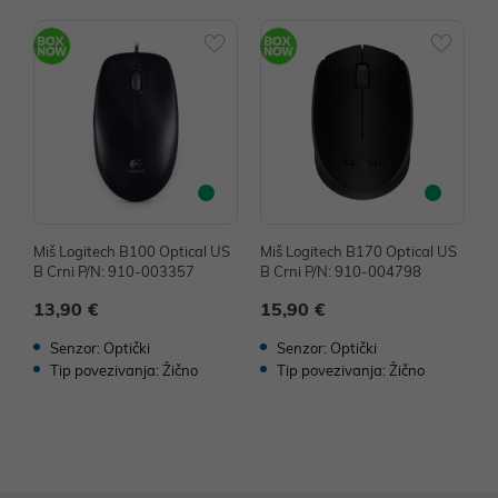
Miš Logitech B100 Optical US
Miš Logitech B170 Optical US
M
B Crni P/N: 910-003357
B Crni P/N: 910-004798
B
13,90 €
15,90 €
1
Senzor: Optički
Senzor: Optički
Tip povezivanja: Žično
Tip povezivanja: Žično