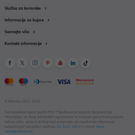
Služba za korisnike
Informacije za kupce
Saznajte više
Kontakt informacije
© Mikronis 2012-2026
Sve navedene cijene sadrže PDV. Pokušavamo osigurati što preciznije
informacije, ali zbog tehnoloških ograničenja ne možemo garantirati potpunu
točnost slika, opisa ili dostupnosti proizvoda. Za najažurnije informacije
kontaktirajte nas putem telefona:
01 3033 100
ili e-maila:
nova-
cesta@mikronis.hr
.