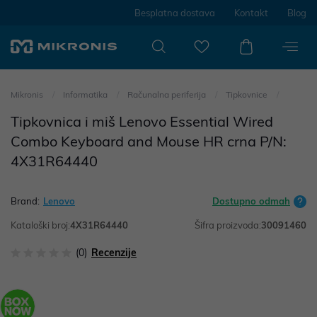
Besplatna dostava
Kontakt
Blog
Mikronis
Informatika
Računalna periferija
Tipkovnice
Tipkovnica i miš Lenovo Essential Wired
Combo Keyboard and Mouse HR crna P/N:
4X31R64440
Brand:
Lenovo
Dostupno odmah
Kataloški broj:
4X31R64440
Šifra proizvoda:
30091460
(0)
Recenzije