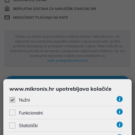
SIGURNA KUPOVINA
BESPLATNA DOSTAVA ZA NARUDŽBE IZNAD 66,36€
MOGUĆNOST PLAĆANJA NA RATE
Podaci uz artikle su prezentirani u dobroj namjeri. Mikronis d.o.o. ne
odgovara za eventualne pogreške nastale u opisu proizvoda, greške
prilikom štampanja te promjene u dostupnosti i cijene. Slike artikala su
ilustrativne prirode te ne moraju u potpunosti odgovarati artiklima. Za sve
eventualne nejasnoće možete nas kontaktirati na
web-prodaja@mikronis.hr
Opis
www.mikronis.hr upotrebljava kolačiće
Nužni
Feature Product Description The Lenovo Essential Wired Combo
Keyboard & Mouse keeps things simple. This durable keyboard
Funkcionalni
and mouse plugs into any USB port with wired reliability you can
count on. The tough waterproof membrane can handle
Statistički
accidental spills without risking performance. Enjoy feel-good