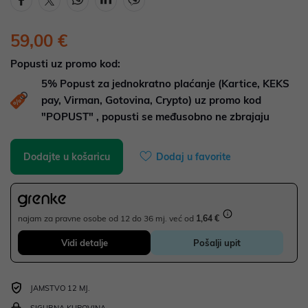
59,00 €
Popusti uz promo kod:
5%
Popust za jednokratno plaćanje (Kartice, KEKS
pay, Virman, Gotovina, Crypto) uz promo kod
"POPUST" , popusti se međusobno ne zbrajaju
Dodajte u košaricu
Dodaj u favorite
najam za pravne osobe od 12 do 36 mj. već od
1,64 €
Vidi detalje
Pošalji upit
JAMSTVO 12 MJ.