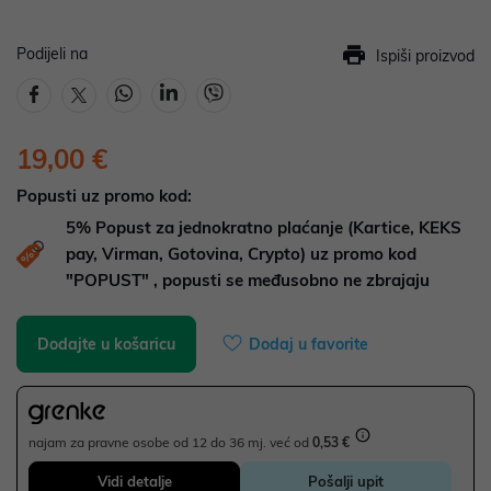
Podijeli na
Ispiši proizvod
19,00 €
Popusti uz promo kod:
5%
Popust za jednokratno plaćanje (Kartice, KEKS
pay, Virman, Gotovina, Crypto) uz promo kod
"POPUST" , popusti se međusobno ne zbrajaju
Dodajte u košaricu
Dodaj u favorite
najam za pravne osobe od 12 do 36 mj. već od
0,53 €
Vidi detalje
Pošalji upit