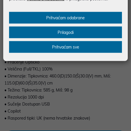
tipkanje. Odlikuje se tihim tipkama, čvrstom izradom i
jednostavnom USB povezivošću, što je čini idealnim izborom za
Prihvaćam odabrane
ured, školu ili kućnu upotrebu.
Prilagodi
Prihvaćam sve
• Povezivost Žična
• Duljina kabela: Miš: 150 cm, Tipkovnica: 150 cm
• Praćenje Optičko
• Veličina (Full/TKL) 100%
• Dimenzije: Tipkovnica: 460.0(D)150.0(Š)30.0(V) mm, Miš:
115.0(D)60.0(Š)35.0(V) cm
• Težina: Tipkovnica: 585 g, Miš: 98 g
• Rezolucija 1000 dpi
• Sučelje Dostupan USB
• Copilot
• Raspored tipki: UK (nema hrvatske znakove)