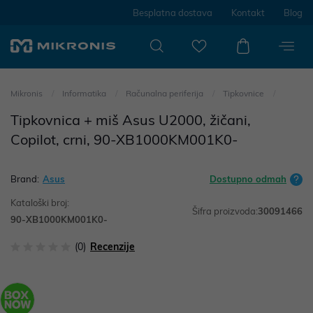
Besplatna dostava
Kontakt
Blog
Mikronis
Informatika
Računalna periferija
Tipkovnice
Tipkovnica + miš Asus U2000, žičani,
Copilot, crni, 90-XB1000KM001K0-
Brand:
Asus
Dostupno odmah
Kataloški broj:
Šifra proizvoda:
30091466
90-XB1000KM001K0-
(0)
Recenzije