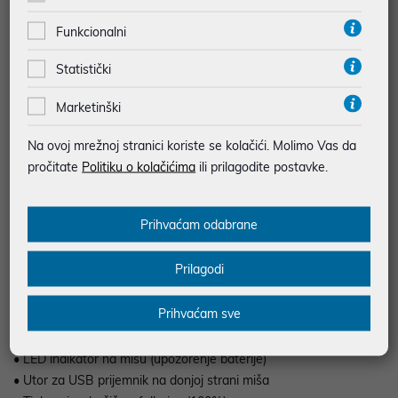
tipkanje uz pouzdanu 2.4 GHz bežičnu vezu. Tipkovnica pune
Funkcionalni
veličine s ENG rasporedom nudi ugodan hod tipki i stabilan rad,
dok ergonomski miš omogućuje precizno upravljanje i dugotrajnu
Statistički
udobnost. Idealan je za ured, kućni rad ili svakodnevnu upotrebu,
uz moderan dizajn koji se uklapa u svaki radni prostor.
Marketinški
Na ovoj mrežnoj stranici koriste se kolačići. Molimo Vas da
pročitate
Politiku o kolačićima
ili prilagodite postavke.
• Bežično
• Tipkovnica + miš set
Prihvaćam odabrane
• Ultra-tanka tipkovnica (11 mm)
• Chiclet tipke, gumene kupole, trajnost 10 milijuna pritisaka
Prilagodi
• Tihi rad tipki
• Povezivost RF 2.4GHz
Prihvaćam sve
• Bežični domet 10 m
• Hotkeys: Da (13 tipki, optimizirano za Windows 11)
• LED indikator na mišu (upozorenje baterije)
• Utor za USB prijemnik na donjoj strani miša