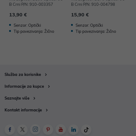
B Crni P/N: 910-003357
B Crni P/N: 910-004798
B
13,90 €
15,90 €
1
Senzor: Optički
Senzor: Optički
Tip povezivanja: Žično
Tip povezivanja: Žično
Služba za korisnike
Informacije za kupce
Saznajte više
Kontakt informacije