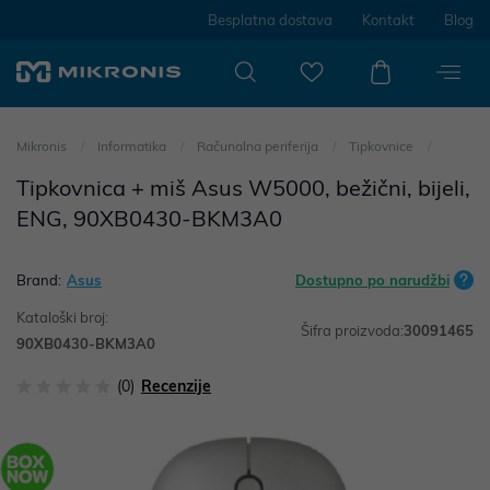
Besplatna dostava
Kontakt
Blog
Mikronis
Informatika
Računalna periferija
Tipkovnice
Tipkovnica + miš Asus W5000, bežični, bijeli,
ENG, 90XB0430-BKM3A0
Brand:
Asus
Dostupno po narudžbi
Kataloški broj:
Šifra proizvoda:
30091465
90XB0430-BKM3A0
(0)
Recenzije