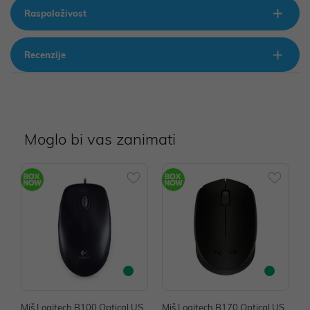
Raspoloživost
Recenzije
Moglo bi vas zanimati
Miš Logitech B100 Optical US
Miš Logitech B170 Optical US
M