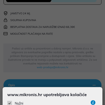
JAMSTVO 24 MJ.
SIGURNA KUPOVINA
BESPLATNA DOSTAVA ZA NARUDŽBE IZNAD 66,36€
MOGUĆNOST PLAĆANJA NA RATE
Podaci uz artikle su prezentirani u dobroj namjeri. Mikronis d.o.o. ne
odgovara za eventualne pogreške nastale u opisu proizvoda, greške
prilikom štampanja te promjene u dostupnosti i cijene. Slike artikala su
ilustrativne prirode te ne moraju u potpunosti odgovarati artiklima. Za sve
eventualne nejasnoće možete nas kontaktirati na
web-prodaja@mikronis.hr
Opis
www.mikronis.hr upotrebljava kolačiće
*napomena: nema hrvatske znakove ASUS W5000 bežični set
Nužni
tipkovnice i miša u elegantnoj bijeloj boji donosi udobno i tiho