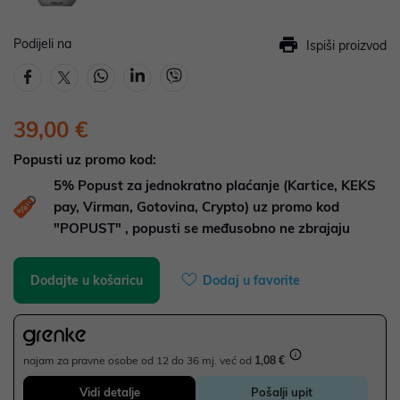
Podijeli na
Ispiši proizvod
39,00 €
Popusti uz promo kod:
5%
Popust za jednokratno plaćanje (Kartice, KEKS
pay, Virman, Gotovina, Crypto) uz promo kod
"POPUST" , popusti se međusobno ne zbrajaju
Dodajte u košaricu
Dodaj u favorite
najam za pravne osobe od 12 do 36 mj. već od
1,08 €
Vidi detalje
Pošalji upit