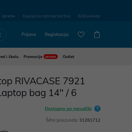
T opreme
Kupnja na rate bez kartice
B2B ponuda
Prijava
Registracija
red i školu
Promocije
Outlet
promo
ptop RIVACASE 7921
Laptop bag 14" / 6
Dostupno po narudžbi
Šifra proizvoda:
31281712
zije