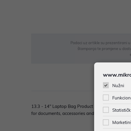
Podaci uz artikle su prezentirani 
štampanja te promjene u dostupn
www.mikron
Opi
Nužni
Funkcion
13.3 - 14'' Laptop Bag Product Features: • The b
Statističk
for documents, accessories and a section for a Ta
Marketin