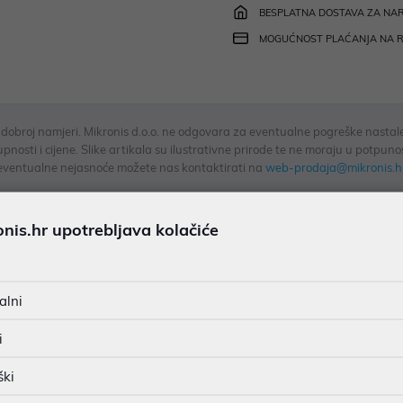
BESPLATNA DOSTAVA ZA NAR
MOGUĆNOST PLAĆANJA NA 
u dobroj namjeri. Mikronis d.o.o. ne odgovara za eventualne pogreške nastale
osti i cijene. Slike artikala su ilustrativne prirode te ne moraju u potpuno
eventualne nejasnoće možete nas kontaktirati na
web-prodaja@mikronis.h
is.hr upotrebljava kolačiće
s
Specifikacija
Raspoloživost
Recen
alni
ag for Laptops up to 13.3-14" is manufactured of high-quality wa
i
blet up to 10.5" • Two zipped pockets f
ški