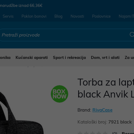
 narudžbe iznad
66,36€
Servis
Poklon bonovi
Blog
Novosti
Poslovnice
Najam I
ronika
Kućanski aparati
Sport i rekreacija
Dom, vrt i alati
Za u
e i ruksaci za laptope
Torba za la
black Anvik 
Brand:
RivaCase
Kataloški broj:
7921 black
(0)
Recen