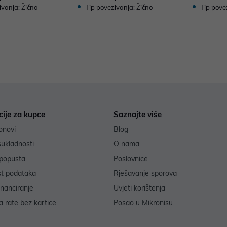
ivanja: Žično
Tip povezivanja: Žično
Tip pove
cije za kupce
Saznajte više
onovi
Blog
sukladnosti
O nama
popusta
Poslovnice
st podataka
Rješavanje sporova
inanciranje
Uvjeti korištenja
 rate bez kartice
Posao u Mikronisu