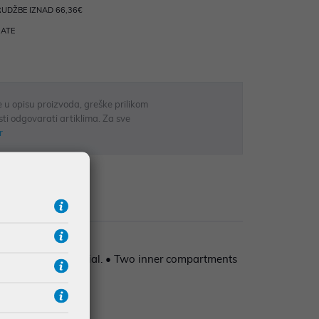
UDŽBE IZNAD 66,36€
RATE
 u opisu proizvoda, greške prilikom
sti odgovarati artiklima. Za sve
r
zije
ter-resistant material. • Two inner compartments