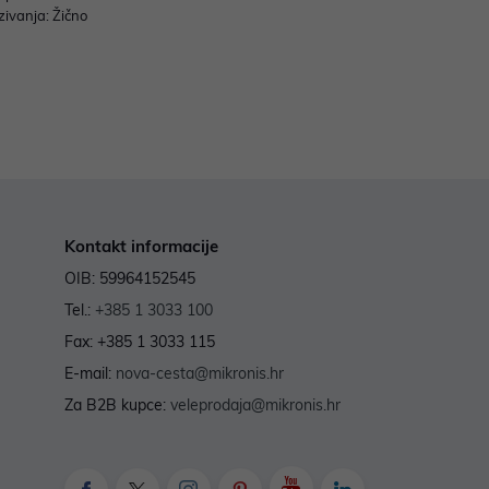
zivanja: Žično
Kontakt informacije
OIB: 59964152545
Tel.:
+385 1 3033 100
Fax: +385 1 3033 115
E-mail:
nova-cesta@mikronis.hr
Za B2B kupce:
veleprodaja@mikronis.hr