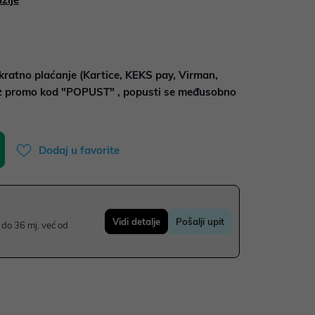
kratno plaćanje (Kartice, KEKS pay, Virman,
uz promo kod "POPUST" , popusti se međusobno
Dodaj u favorite
Vidi detalje
Pošalji upit
do 36 mj. već od