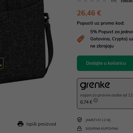
26,46 €
Popusti uz promo kod:
5%
Popust za jedno
Gotovina, Crypto) 
ne zbrajaju
Dodajte u košaricu
najam za pravne osobe od 12 
0,74 €
JAMSTVO 12 MJ.
Ispiši proizvod
SIGURNA KUPOVINA