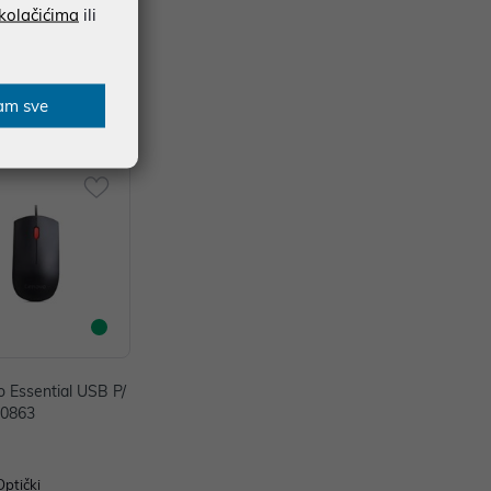
 kolačićima
ili
am sve
 Essential USB P/
20863
Optički