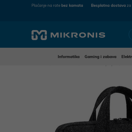
Plaćanje na rate
bez kamata
Besplatna dostava
za
Informatika
Gaming i zabava
Elekt
Mikronis
Informatika
Dodaci za laptope
Torb