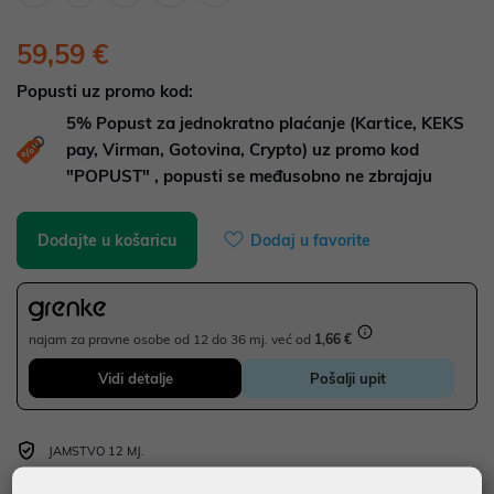
59,59 €
Popusti uz promo kod:
5%
Popust za jednokratno plaćanje (Kartice, KEKS
pay, Virman, Gotovina, Crypto) uz promo kod
"POPUST" , popusti se međusobno ne zbrajaju
Dodajte u košaricu
Dodaj u favorite
najam za pravne osobe od 12 do 36 mj. već od
1,66 €
Vidi detalje
Pošalji upit
JAMSTVO 12 MJ.
SIGURNA KUPOVINA