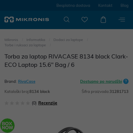
Besplatna dostava
Kontakt
Blog
Mikronis
Informatika
Dodaci za laptope
Torbe i ruksaci za laptope
Torba za laptop RIVACASE 8134 black Clark-
ECO Laptop 15.6" Bag / 6
Brand:
RivaCase
Dostupno po narudžbi
Kataloški broj:
8134 black
Šifra proizvoda:
31281713
(0)
Recenzije