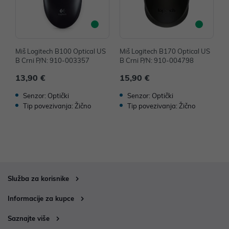
Miš Logitech B100 Optical US
Miš Logitech B170 Optical US
M
B Crni P/N: 910-003357
B Crni P/N: 910-004798
B
13,90 €
15,90 €
1
Senzor: Optički
Senzor: Optički
Tip povezivanja: Žično
Tip povezivanja: Žično
Služba za korisnike
Informacije za kupce
Saznajte više