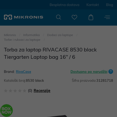
Besplatna dostava
Kontakt
Blog
Mikronis
Informatika
Dodaci za laptope
Torbe i ruksaci za laptope
Torba za laptop RIVACASE 8530 black
Tiergarten Laptop bag 16" / 6
Brand:
RivaCase
Dostupno po narudžbi
Kataloški broj:
8530 black
Šifra proizvoda:
31281718
(0)
Recenzije