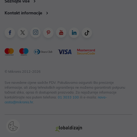
Saznajte više
Kontakt informacije
© Mikronis 2012-2026
Sve navedene cijene sadrže PDV. Pokušavamo osigurati što preciznije
informacije, ali zbog tehnoloških ograničenja ne možemo garantirati potpunu
točnost slika, opisa ili dostupnosti proizvoda. Za najažurnije informacije
kontaktirajte nas putem telefona:
01 3033 100
ili e-maila:
nova-
cesta@mikronis.hr
.