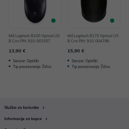
Miš Logitech B100 Optical US
Miš Logitech B170 Optical US
M
B Crni P/N: 910-003357
B Crni P/N: 910-004798
B
13,90 €
15,90 €
1
Senzor: Optički
Senzor: Optički
Tip povezivanja: Žično
Tip povezivanja: Žično
Služba za korisnike
Informacije za kupce