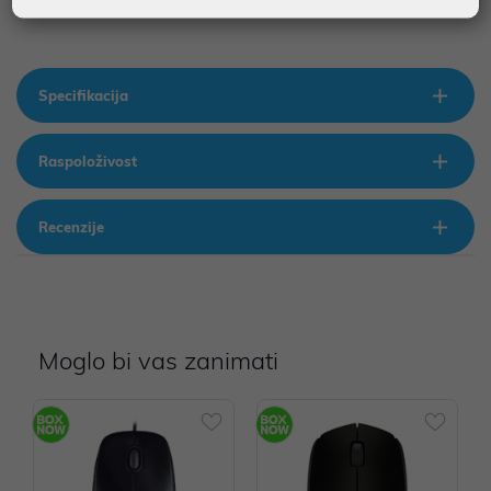
Specifikacija
Raspoloživost
Recenzije
Moglo bi vas zanimati