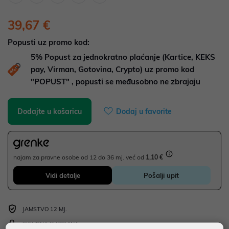
39,67 €
Popusti uz promo kod:
5%
Popust za jednokratno plaćanje (Kartice, KEKS
pay, Virman, Gotovina, Crypto) uz promo kod
"POPUST" , popusti se međusobno ne zbrajaju
Dodajte u košaricu
Dodaj u favorite
najam za pravne osobe od 12 do 36 mj. već od
1,10 €
Vidi detalje
Pošalji upit
JAMSTVO 12 MJ.
SIGURNA KUPOVINA