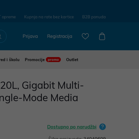
T opreme
Kupnja na rate bez kartice
B2B ponuda
Prijava
Registracija
red i školu
Promocije
Outlet
promo
0L, Gigabit Multi-
ngle-Mode Media
Dostupno po narudžbi
Šifra proizvoda:
34040609