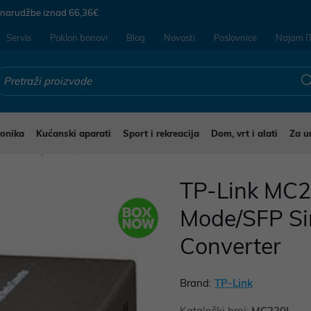
 narudžbe iznad
66,36€
Servis
Poklon bonovi
Blog
Novosti
Poslovnice
Najam I
ronika
Kućanski aparati
Sport i rekreacija
Dom, vrt i alati
Za u
a mrežna oprema
TP-Link MC22
Mode/SFP Si
Converter
Brand:
TP-Link
Kataloški broj:
MC220L