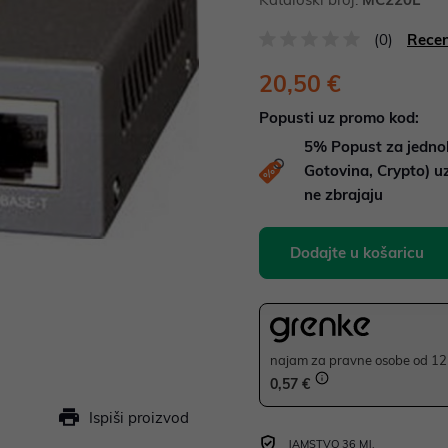
(0)
Recen
20,50 €
Popusti uz promo kod:
5%
Popust za jedno
Gotovina, Crypto) 
ne zbrajaju
Dodajte u košaricu
najam za pravne osobe od 12 
0,57 €
Ispiši proizvod
JAMSTVO 36 MJ.