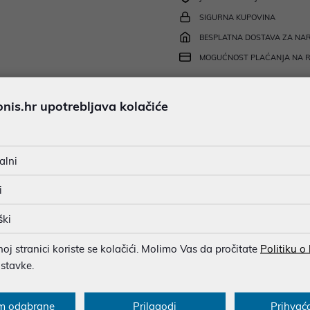
SIGURNA KUPOVINA
BESPLATNA DOSTAVA ZA NAR
MOGUĆNOST PLAĆANJA NA 
is.hr upotrebljava kolačiće
u dobroj namjeri. Mikronis d.o.o. ne odgovara za eventualne pogreške nastale
osti i cijene. Slike artikala su ilustrativne prirode te ne moraju u potpuno
eventualne nejasnoće možete nas kontaktirati na
web-prodaja@mikronis.h
alni
i
ški
s
Specifikacija
Raspoloživost
Recen
j stranici koriste se kolačići. Molimo Vas da pročitate
Politiku o
ostavke.
m odabrane
Prilagodi
Prihvać