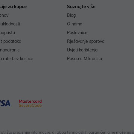
cije za kupce
Saznajte više
onovi
Blog
sukladnosti
O nama
popusta
Poslovnice
st podataka
Rješavanje sporova
inanciranje
Uvjeti korištenja
 rate bez kartice
Posao u Mikronisu
 što preciznije informacije, ali zbog tehnoloških ograničenja ne možemo gar