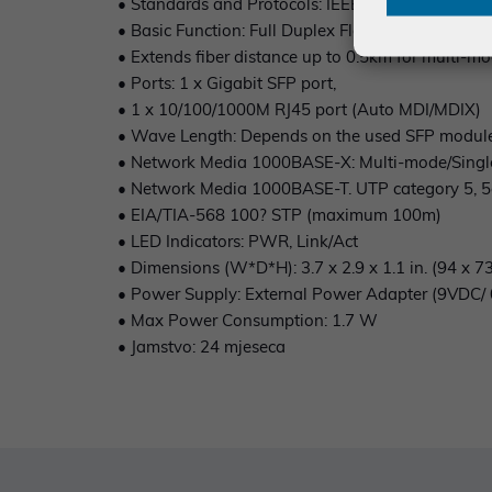
• Standards and Protocols: IEEE 802.3ab, IEEE 80
• Basic Function: Full Duplex Flow Control (IEEE 
• Extends fiber distance up to 0.5km for multi-mo
• Ports: 1 x Gigabit SFP port,
• 1 x 10/100/1000M RJ45 port (Auto MDI/MDIX)
• Wave Length: Depends on the used SFP modul
• Network Media 1000BASE-X: Multi-mode/Sing
• Network Media 1000BASE-T. UTP category 5, 5
• EIA/TIA-568 100? STP (maximum 100m)
• LED Indicators: PWR, Link/Act
• Dimensions (W*D*H): 3.7 x 2.9 x 1.1 in. (94 x 
• Power Supply: External Power Adapter (9VDC/ 
• Max Power Consumption: 1.7 W
• Jamstvo: 24 mjeseca