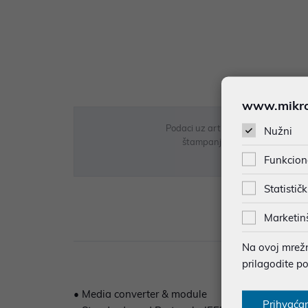
www.mikron
Podaci uz artikle su prezentirani 
Nužni
štampanja te promjene u dostupn
Funkcion
Statističk
Marketin
Opi
Na ovoj mrežno
prilagodite p
• Media converter & module
Prihvaća