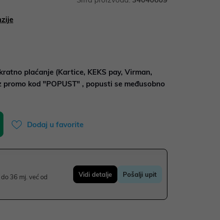
zije
kratno plaćanje (Kartice, KEKS pay, Virman,
uz promo kod "POPUST" , popusti se međusobno
Dodaj u favorite
Vidi detalje
Pošalji upit
do 36 mj. već od