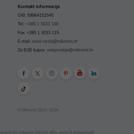
Kontakt informacije
OIB: 59964152545
Tel.:
+385 1 3033 100
Fax: +385 1 3033 115
E-mail:
nova-cesta@mikronis.hr
Za B2B kupce:
veleprodaja@mikronis.hr
© Mikronis 2012-2026
antirati potpunu točnost slika, opisa ili dostupnosti