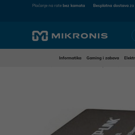
Plaćanje na rate
bez kamata
Besplatna dostava
za
Informatika
Gaming i zabava
Elekt
Mikronis
Informatika
Mrežna oprema
Ostal