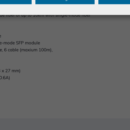
2.3z, IEEE 802.3x
802.3x),
de fiber or up to 10km with single-mode fiber
e
le-mode SFP module
e, 6 cable (maxium 100m),
73 x 27 mm)
0.6A)