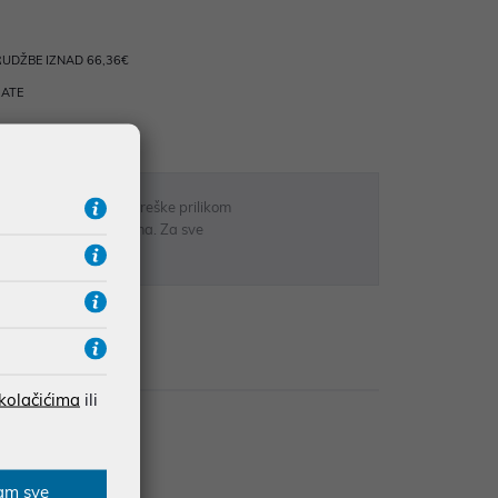
UDŽBE IZNAD 66,36€
RATE
 u opisu proizvoda, greške prilikom
sti odgovarati artiklima. Za sve
r
zije
 kolačićima
ili
am sve