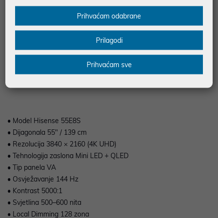
Hisense 55E8S je premium 55-inčni Mini LED QLED televizor
namijenjen korisnicima koji žele vrhunsku kvalitetu slike za
Prihvaćam odabrane
filmove, sport i gaming. Kombinacija Mini LED pozadinskog
osvjetljenja, Quantum Dot tehnologije i 144 Hz panela pruža
Prilagodi
izniman kontrast, visoku svjetlinu i vrlo glatki prikaz pokreta.
Dolby Vision IQ, Dolby Atmos i HDMI 2.1 podrška čine ga
Prihvaćam sve
odličnim izborom za PlayStation 5, Xbox Series X i kućno kino.
• Model Hisense 55E8S
• Dijagonala 55" / 139 cm
• Rezolucija 3840 × 2160 (4K UHD)
• Tehnologija zaslona Mini LED + QLED
• Tip panela VA
• Osvježavanje 144 Hz
• Kontrast 5000:1
• Svjetlina 500–600 nita
• Local Dimming 128 zona