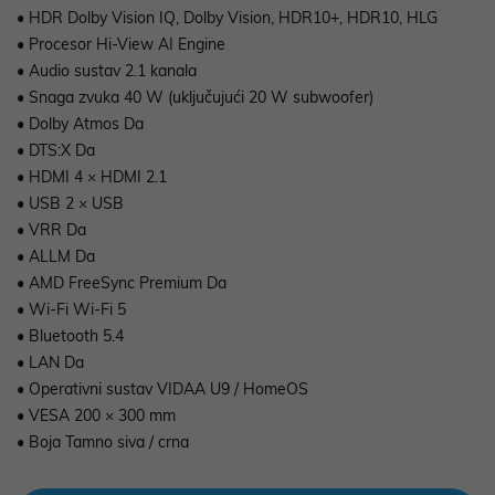
• HDR Dolby Vision IQ, Dolby Vision, HDR10+, HDR10, HLG
• Procesor Hi-View AI Engine
• Audio sustav 2.1 kanala
• Snaga zvuka 40 W (uključujući 20 W subwoofer)
• Dolby Atmos Da
• DTS:X Da
• HDMI 4 × HDMI 2.1
• USB 2 × USB
• VRR Da
• ALLM Da
• AMD FreeSync Premium Da
• Wi-Fi Wi-Fi 5
• Bluetooth 5.4
• LAN Da
• Operativni sustav VIDAA U9 / HomeOS
• VESA 200 × 300 mm
• Boja Tamno siva / crna