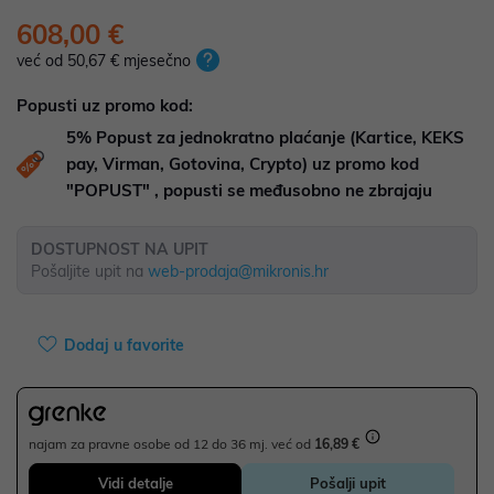
608,00 €
već od 50,67 € mjesečno
Popusti uz promo kod:
5%
Popust za jednokratno plaćanje (Kartice, KEKS
pay, Virman, Gotovina, Crypto) uz promo kod
"POPUST" , popusti se međusobno ne zbrajaju
DOSTUPNOST NA UPIT
Pošaljite upit na
web-prodaja@mikronis.hr
Dodaj u favorite
najam za pravne osobe od 12 do 36 mj. već od
16,89 €
Vidi detalje
Pošalji upit