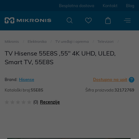
Besplatna dostava
Kontakt
Blog
Mikronis
Elektronika
TV uređaji i oprema
Televizori
TV Hisense 55E8S ,55" 4K UHD, ULED,
Smart TV, 55E8S
Brand:
Hisense
Dostupno na upit
Kataloški broj:
55E8S
Šifra proizvoda:
32172769
(0)
Recenzije