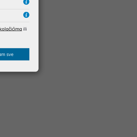
 kolačićima
ili
am sve