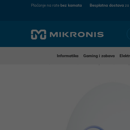
Plaćanje na rate
bez kamata
Besplatna dostava
za
Informatika
Gaming i zabava
Elekt
Mikronis
Informatika
Mrežna oprema
Pristu