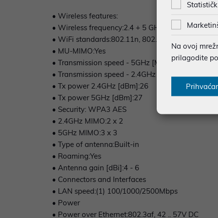
Statističk
• Wireless features:
Marketin
• Wireless frequency:2.4 + 5 GHz (dual band)
• WiFi standards:802.11n, 802.11a, 802.11ac, 80
Na ovoj mrežno
• MU-MIMO:Yes
prilagodite p
• Transmission speed - 5GHz [Mb/s]:4300
• Transmission speed - 2.4GHz [Mb/s]:688
• Tx power 2.4GHz [dBm]:26
Prihvaća
• Tx power 5GHz [dBm]:27
• Security: WPA3 AES
• 2.4GHz MIMO:2 x 2
• 5GHz MIMO:3 x 3
• Type of antenna:Built-in
• Roaming:Yes
• Antenna gain [dBi]:4 - 6
• Connectors and Interfaces
• LAN speed:(1) 100/1000/2500Mbps
• Power
• Power over Ethernet:802.3af, 42 .. 57V DC