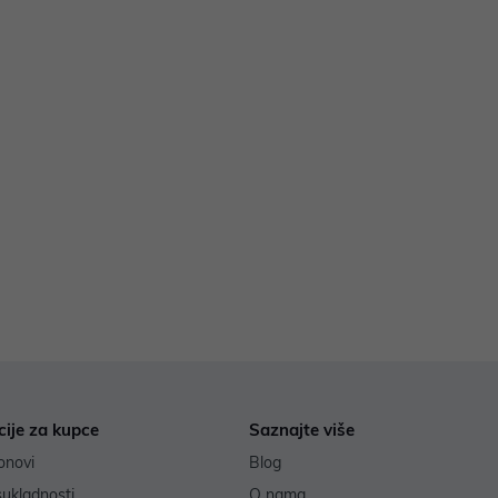
cije za kupce
Saznajte više
onovi
Blog
sukladnosti
O nama