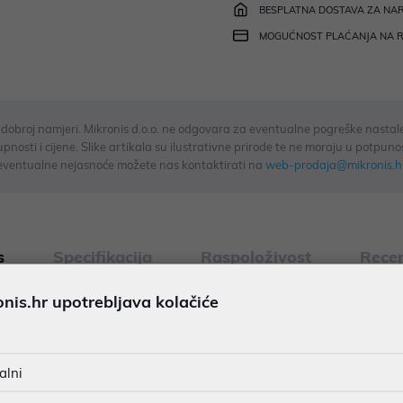
BESPLATNA DOSTAVA ZA NAR
MOGUĆNOST PLAĆANJA NA 
u dobroj namjeri. Mikronis d.o.o. ne odgovara za eventualne pogreške nastale
osti i cijene. Slike artikala su ilustrativne prirode te ne moraju u potpuno
eventualne nejasnoće možete nas kontaktirati na
web-prodaja@mikronis.h
s
Specifikacija
Raspoloživost
Recen
is.hr upotrebljava kolačiće
aging advanced WiFi 7 technology to provide powerful wireless co
 5 GHz (3x3 MU-MIMO) and 2.4 GHz 2x2 MU-MIMO radios. • The U7
alni