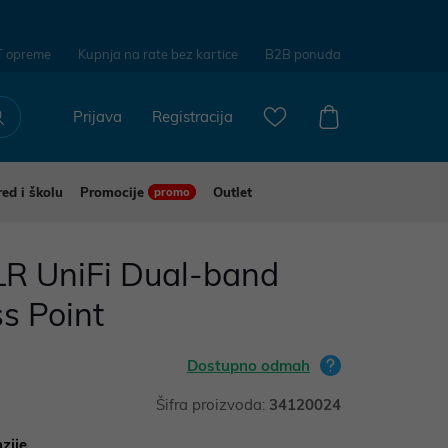
T opreme
Kupnja na rate bez kartice
B2B ponuda
Prijava
Registracija
red i školu
Promocije
Outlet
promo
LR UniFi Dual-band
s Point
Dostupno odmah
Šifra proizvoda:
34120024
zije