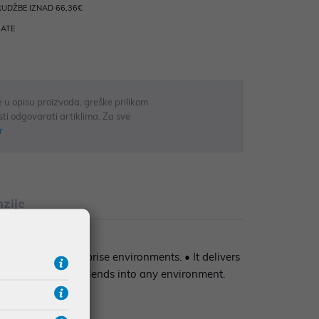
UDŽBE IZNAD 66,36€
RATE
 u opisu proizvoda, greške prilikom
sti odgovarati artiklima. Za sve
r
zije
verage to enterprise environments. • It delivers
-LR seamlessly blends into any environment.