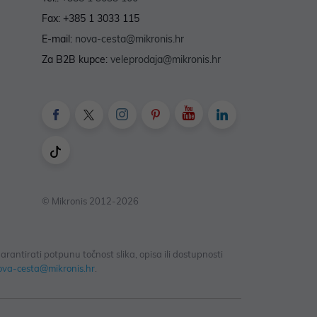
Fax: +385 1 3033 115
E-mail:
nova-cesta@mikronis.hr
Za B2B kupce:
veleprodaja@mikronis.hr
© Mikronis 2012-2026
antirati potpunu točnost slika, opisa ili dostupnosti
ova-cesta@mikronis.hr
.