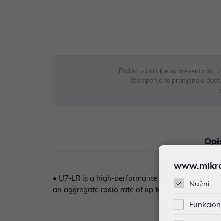
Podaci uz artikle su prezentirani 
štampanja te promjene u dostupn
Opi
www.mikron
• U7-LR is a high-performance Access Point lever
Nužni
an aggregate radio rate of up to 5.0 Gbps with
Funkcion