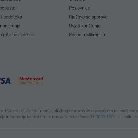
popusta
Poslovnice
st podataka
Rješavanje sporova
inanciranje
Uvjeti korištenja
 rate bez kartice
Posao u Mikronisu
 što preciznije informacije, ali zbog tehnoloških ograničenja ne možemo gar
ije informacije kontaktirajte nas putem telefona:
01 3033 100
ili e-maila:
n