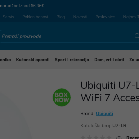
 narudžbe iznad
66,36€
Servis
Poklon bonovi
Blog
Novosti
Poslovnice
Najam I
ronika
Kućanski aparati
Sport i rekreacija
Dom, vrt i alati
Za u
pne točke
Ubiquiti U7-
WiFi 7 Acces
Brand:
Ubiquiti
Kataloški broj:
U7-LR
(0)
Recen