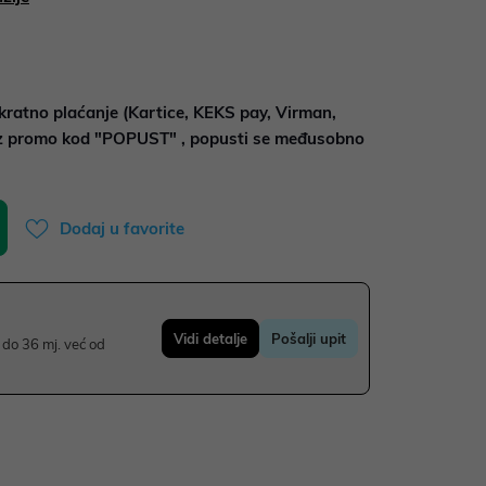
kratno plaćanje (Kartice, KEKS pay, Virman,
uz promo kod "POPUST" , popusti se međusobno
Dodaj u favorite
Vidi detalje
Pošalji upit
do 36 mj. već od