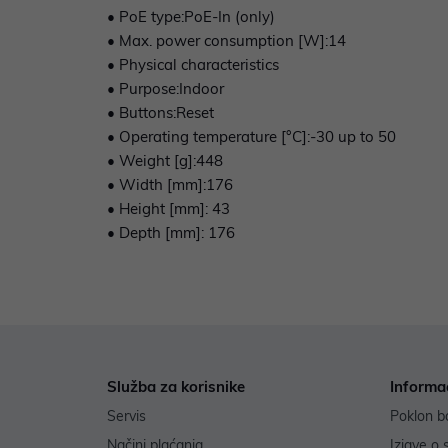
• PoE type:PoE-In (only)
• Max. power consumption [W]:14
• Physical characteristics
• Purpose:Indoor
• Buttons:Reset
• Operating temperature [°C]:-30 up to 50
• Weight [g]:448
• Width [mm]:176
• Height [mm]: 43
• Depth [mm]: 176
Služba za korisnike
Informa
Servis
Poklon b
Načini plaćanja
Izjave o 