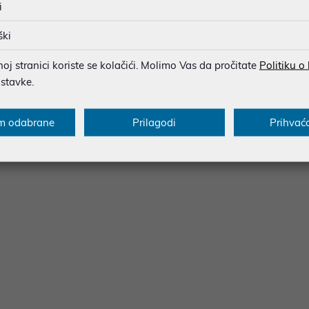
i
ški
2.11b/g, 802.11ax, 802.11be
j stranici koriste se kolačići. Molimo Vas da pročitate
Politiku o
ostavke.
m odabrane
Prilagodi
Prihvać