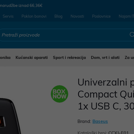
 narudžbe iznad
66,36€
Servis
Poklon bonovi
Blog
Novosti
Poslovnice
Najam I
ronika
Kućanski aparati
Sport i rekreacija
Dom, vrt i alati
Za u
i
Univerzalni 
Compact Qui
1x USB C, 3
Brand:
Baseus
Kataloški broj:
CCXJ-E01