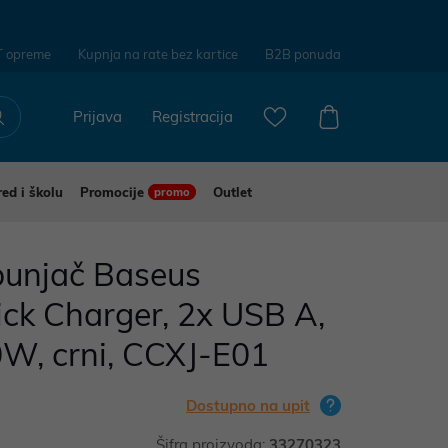
T opreme
Kupnja na rate bez kartice
B2B ponuda
Prijava
Registracija
red i školu
Promocije
Outlet
promo
punjač Baseus
ck Charger, 2x USB A,
0W, crni, CCXJ-E01
Dostupno na upit
Šifra proizvoda:
33270323