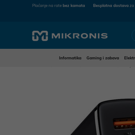
Plaćanje na rate
bez kamata
Besplatna dostava
za
Informatika
Gaming i zabava
Elekt
Mikronis
Elektronika
Mobiteli i tableti
Punjač