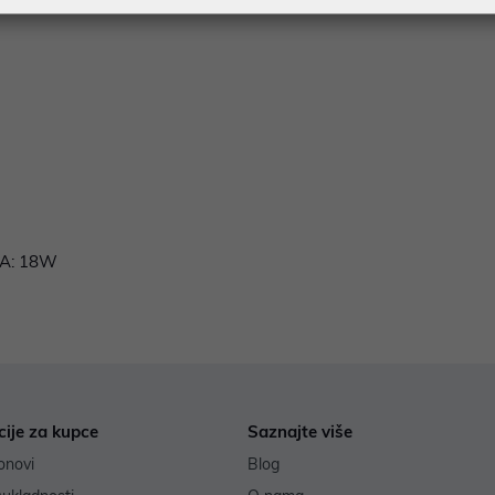
 A: 18W
cije za kupce
Saznajte više
onovi
Blog