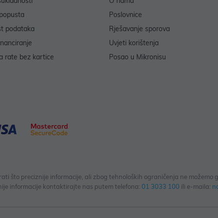
sukladnosti
O nama
popusta
Poslovnice
st podataka
Rješavanje sporova
inanciranje
Uvjeti korištenja
 rate bez kartice
Posao u Mikronisu
 što preciznije informacije, ali zbog tehnoloških ograničenja ne možemo gar
ije informacije kontaktirajte nas putem telefona:
01 3033 100
ili e-maila:
n