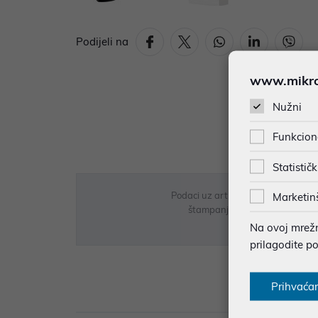
Podijeli na
www.mikron
Nužni
Funkcion
Statističk
Podaci uz artikle su prezentirani 
Marketin
štampanja te promjene u dostupn
Na ovoj mrežno
prilagodite p
Prihvaća
Opi