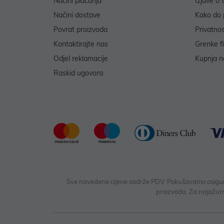
Načini plaćanja
Izjave o 
Načini dostave
Kako do 
Povrat proizvoda
Privatno
Kontaktirajte nas
Grenke f
Odjel reklamacije
Kupnja na
Raskid ugovora
Sve navedene cijene sadrže PDV. Pokušavamo osigurati
proizvoda. Za najažurn