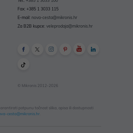
Tel.:
+385 1 3033 100
Fax: +385 1 3033 115
E-mail:
nova-cesta@mikronis.hr
Za B2B kupce:
veleprodaja@mikronis.hr
© Mikronis 2012-2026
antirati potpunu točnost slika, opisa ili dostupnosti
ova-cesta@mikronis.hr
.