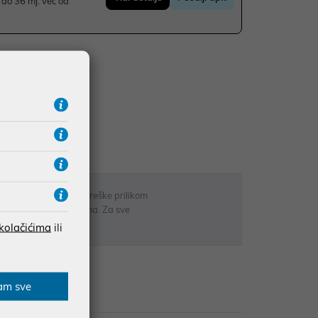
do 36 mj. već od
UDŽBE IZNAD 66,36€
RATE
 u opisu proizvoda, greške prilikom
sti odgovarati artiklima. Za sve
r
 kolačićima
ili
am sve
zije