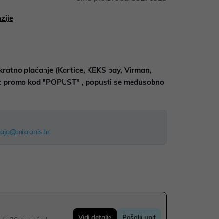
zije
kratno plaćanje (Kartice, KEKS pay, Virman,
uz promo kod "POPUST" , popusti se međusobno
aja@mikronis.hr
Vidi detalje
Pošalji upit