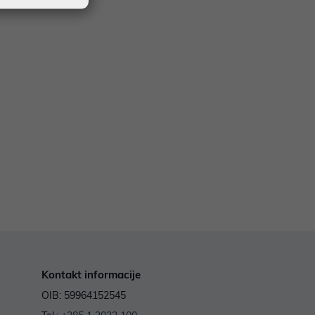
Kontakt informacije
OIB: 59964152545