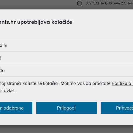
BESPLATNA DOSTAVA ZA NAR
MOGUĆNOST PLAĆANJA NA 
Ispiši proizvod
is.hr upotrebljava kolačiće
alni
u dobroj namjeri. Mikronis d.o.o. ne odgovara za eventualne pogreške nastale
osti i cijene. Slike artikala su ilustrativne prirode te ne moraju u potpuno
i
eventualne nejasnoće možete nas kontaktirati na
web-prodaja@mikronis.h
ški
j stranici koriste se kolačići. Molimo Vas da pročitate
Politiku o
ostavke.
s
Specifikacija
Raspoloživost
Recen
m odabrane
Prilagodi
Prihvać