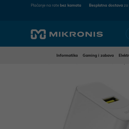
Plaćanje na rate
bez kamata
Besplatna dostava
za
Informatika
Gaming i zabava
Elekt
Mikronis
Elektronika
Mobiteli i tableti
Punjač