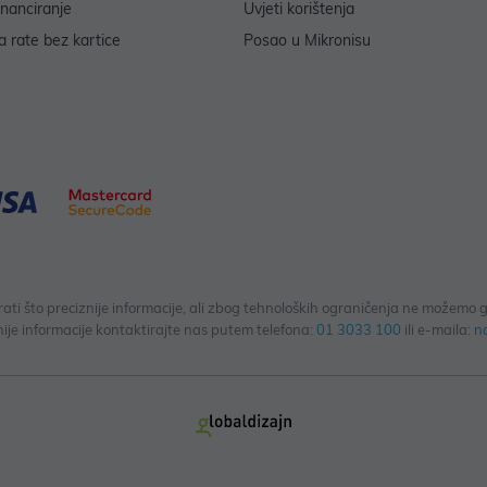
inanciranje
Uvjeti korištenja
 rate bez kartice
Posao u Mikronisu
 što preciznije informacije, ali zbog tehnoloških ograničenja ne možemo gar
ije informacije kontaktirajte nas putem telefona:
01 3033 100
ili e-maila:
n