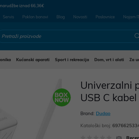
 narudžbe iznad
66,36€
Servis
Poklon bonovi
Blog
Novosti
Poslovnice
Najam I
ronika
Kućanski aparati
Sport i rekreacija
Dom, vrt i alati
Za u
i
Univerzalni
USB C kabel 
Brand:
Dudao
Kataloški broj:
697662533
(0)
Recen