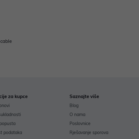
 cable
cije za kupce
Saznajte više
onovi
Blog
sukladnosti
O nama
popusta
Poslovnice
st podataka
Rješavanje sporova