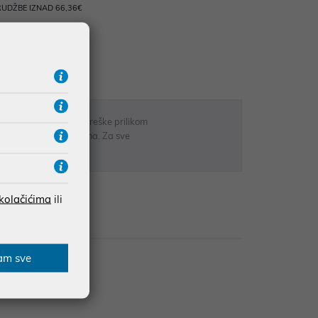
UDŽBE IZNAD 66,36€
RATE
 u opisu proizvoda, greške prilikom
sti odgovarati artiklima. Za sve
r
 kolačićima
ili
zije
am sve