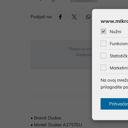
Podijeli na
www.mikron
Nužni
Funkcion
Podaci uz artikle su prezentirani 
štampanja te promjene u dostupn
Statističk
Marketin
Na ovoj mrežno
prilagodite p
Opi
Prihvaća
• Brand: Dudao
• Model: Dudao A27STEU