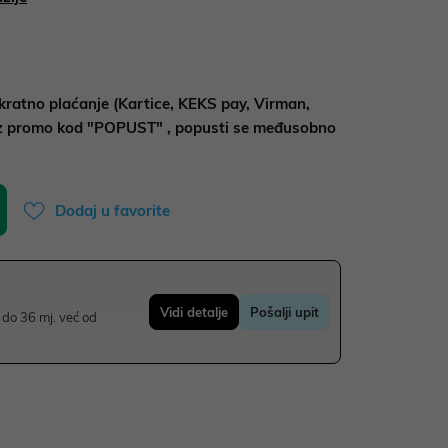
kratno plaćanje (Kartice, KEKS pay, Virman,
uz promo kod "POPUST" , popusti se međusobno
Dodaj u favorite
Vidi detalje
Pošalji upit
do 36 mj. već od