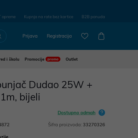
T opreme
Kupnja na rate bez kartice
B2B ponuda
Prijava
Registracija
red i školu
Promocije
Outlet
promo
 punjač Dudao 25W +
1m, bijeli
Dostupno odmah
4872
Šifra proizvoda:
33270326
zije