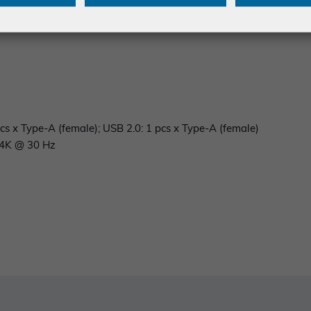
cs x Type-A (female); USB 2.0: 1 pcs x Type-A (female)
: 4K @ 30 Hz