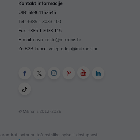
Kontakt informacije
OIB: 59964152545
Tel.:
+385 1 3033 100
Fax: +385 1 3033 115
E-mail:
nova-cesta@mikronis.hr
Za B2B kupce:
veleprodaja@mikronis.hr
© Mikronis 2012-2026
antirati potpunu točnost slika, opisa ili dostupnosti