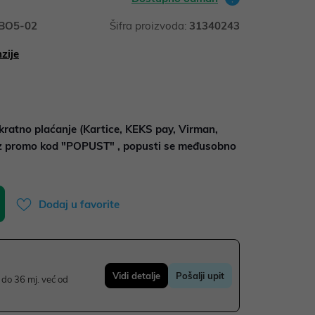
BO5-02
Šifra proizvoda:
31340243
zije
kratno plaćanje (Kartice, KEKS pay, Virman,
uz promo kod "POPUST" , popusti se međusobno
Dodaj u favorite
Vidi detalje
Pošalji upit
do 36 mj. već od