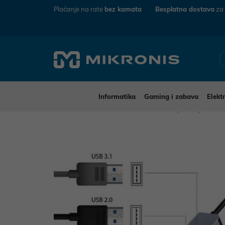
Plaćanje na rate
bez kamata
Besplatna dostava
za
Informatika
Gaming i zabava
Elekt
Mikronis
Informatika
Računalna periferija
Ka