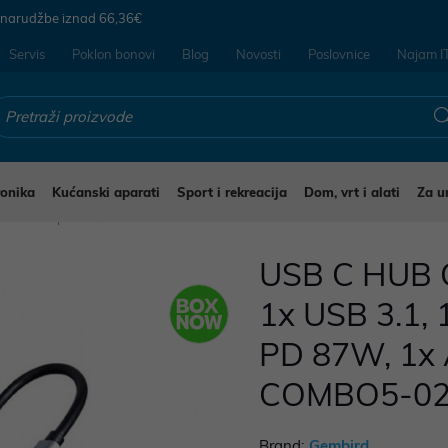
 narudžbe iznad
66,36€
Servis
Poklon bonovi
Blog
Novosti
Poslovnice
Najam I
ronika
Kućanski aparati
Sport i rekreacija
Dom, vrt i alati
Za u
beli i adapteri
USB C HUB G
1x USB 3.1, 
PD 87W, 1x 
COMBO5-0
Brand:
Gembird