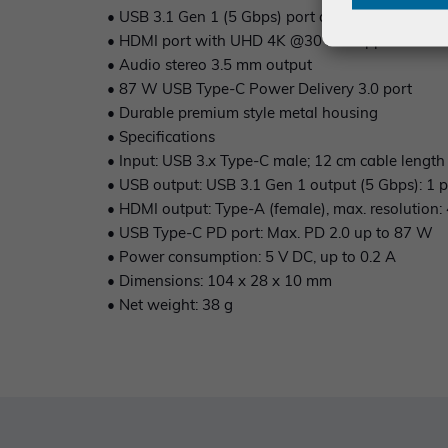
• USB 3.1 Gen 1 (5 Gbps) port and USB 2.0 port
• HDMI port with UHD 4K @30 Hz support
• Audio stereo 3.5 mm output
• 87 W USB Type-C Power Delivery 3.0 port
• Durable premium style metal housing
• Specifications
• Input: USB 3.x Type-C male; 12 cm cable length
• USB output: USB 3.1 Gen 1 output (5 Gbps): 1 p
• HDMI output: Type-A (female), max. resolution
• USB Type-C PD port: Max. PD 2.0 up to 87 W
• Power consumption: 5 V DC, up to 0.2 A
• Dimensions: 104 x 28 x 10 mm
• Net weight: 38 g