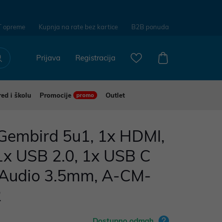
T opreme
Kupnja na rate bez kartice
B2B ponuda
Prijava
Registracija
red i školu
Promocije
Outlet
promo
embird 5u1, 1x HDMI,
1x USB 2.0, 1x USB C
Audio 3.5mm, A-CM-
2
Dostupno odmah