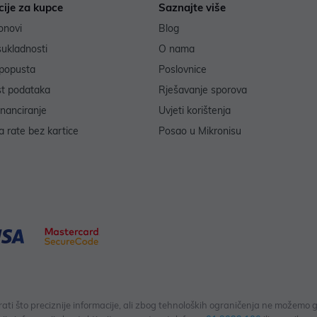
cije za kupce
Saznajte više
onovi
Blog
sukladnosti
O nama
popusta
Poslovnice
st podataka
Rješavanje sporova
inanciranje
Uvjeti korištenja
 rate bez kartice
Posao u Mikronisu
 što preciznije informacije, ali zbog tehnoloških ograničenja ne možemo gar