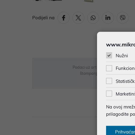
Podijeli na
www.mikron
Nužni
Podaci uz artikle su prezentirani 
Funkcion
štampanja te promjene u dostupn
Statističk
Marketin
Na ovoj mrežno
Opi
prilagodite p
Prihvaća