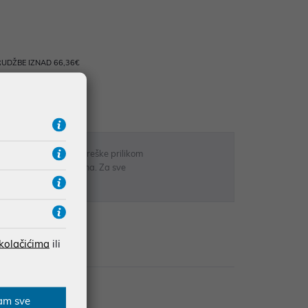
UDŽBE IZNAD 66,36€
RATE
 u opisu proizvoda, greške prilikom
sti odgovarati artiklima. Za sve
r
 kolačićima
ili
zije
am sve