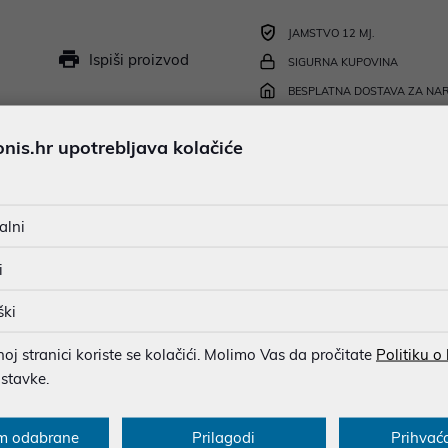
JAMSTVO 12 MJ.
Ispiši proizvod
SIGURNA KUPOVINA
BESPLATNA DOSTAVA ZA NAR
MOGUĆNOST PLAĆANJA NA 
is.hr upotrebljava kolačiće
u dobroj namjeri. Mikronis d.o.o. ne odgovara za eventualne pogreške nastale
alni
osti i cijene. Slike artikala su ilustrativne prirode te ne moraju u potpuno
eventualne nejasnoće možete nas kontaktirati na
web-prodaja@mikronis.h
i
ški
j stranici koriste se kolačići. Molimo Vas da pročitate
Politiku o
s
Specifikacija
Raspoloživost
Recen
ostavke.
m odabrane
Prilagodi
Prihvać