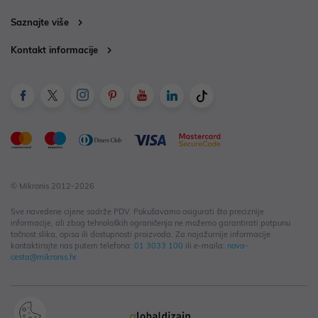
Saznajte više
Kontakt informacije
© Mikronis 2012-2026
Sve navedene cijene sadrže PDV. Pokušavamo osigurati što preciznije
informacije, ali zbog tehnoloških ograničenja ne možemo garantirati potpunu
točnost slika, opisa ili dostupnosti proizvoda. Za najažurnije informacije
kontaktirajte nas putem telefona:
01 3033 100
ili e-maila:
nova-
cesta@mikronis.hr
.