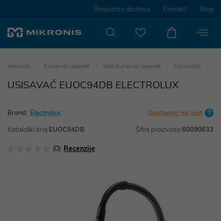
Besplatna dostava
Kontakt
Blog
Mikronis
Kućanski aparati
Mali kućanski aparati
Usisavači
USISAVAČ EUOC94DB ELECTROLUX
Brand:
Electrolux
Dostupno na upit
Kataloški broj:
EUOC94DB
Šifra proizvoda:
60090633
(0)
Recenzije