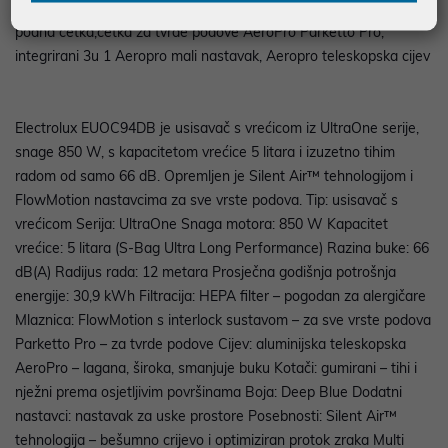
motora, perivi izlazni Allergy plus filter, HESTIA kombinirana
podna četka,četka za tvrde podove AeroPro Parketto Pro,
integrirani 3u 1 Aeropro mali nastavak, Aeropro teleskopska cijev
Electrolux EUOC94DB je usisavač s vrećicom iz UltraOne serije,
snage 850 W, s kapacitetom vrećice 5 litara i izuzetno tihim
radom od samo 66 dB. Opremljen je Silent Air™ tehnologijom i
FlowMotion nastavcima za sve vrste podova. Tip: usisavač s
vrećicom Serija: UltraOne Snaga motora: 850 W Kapacitet
vrećice: 5 litara (S-Bag Ultra Long Performance) Razina buke: 66
dB(A) Radijus rada: 12 metara Prosječna godišnja potrošnja
energije: 30,9 kWh Filtracija: HEPA filter – pogodan za alergičare
Mlaznica: FlowMotion s interlock sustavom – za sve vrste podova
Parketto Pro – za tvrde podove Cijev: aluminijska teleskopska
AeroPro – lagana, široka, smanjuje buku Kotači: gumirani – tihi i
nježni prema osjetljivim površinama Boja: Deep Blue Dodatni
nastavci: nastavak za uske prostore Posebnosti: Silent Air™
tehnologija – bešumno crijevo i optimiziran protok zraka Multi