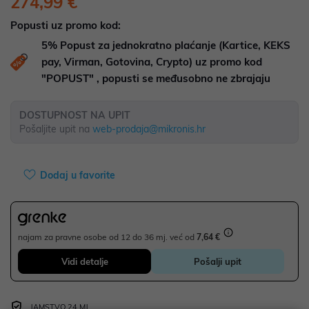
274,99 €
Popusti uz promo kod:
5%
Popust za jednokratno plaćanje (Kartice, KEKS
pay, Virman, Gotovina, Crypto) uz promo kod
"POPUST" , popusti se međusobno ne zbrajaju
DOSTUPNOST NA UPIT
Pošaljite upit na
web-prodaja@mikronis.hr
Dodaj u favorite
najam za pravne osobe od 12 do 36 mj. već od
7,64 €
Vidi detalje
Pošalji upit
JAMSTVO 24 MJ.