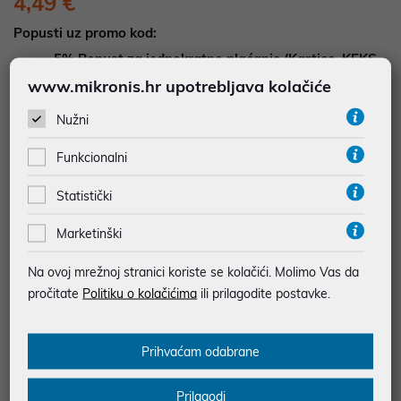
4,49 €
Popusti uz promo kod:
5%
Popust za jednokratno plaćanje (Kartice, KEKS
pay, Virman, Gotovina, Crypto) uz promo kod
www.mikronis.hr upotrebljava kolačiće
"POPUST" , popusti se međusobno ne zbrajaju
Nužni
Dodajte u košaricu
Dodaj u favorite
Funkcionalni
Statistički
Marketinški
najam za pravne osobe od 12 do 36 mj. već od
0,12 €
Vidi detalje
Pošalji upit
Na ovoj mrežnoj stranici koriste se kolačići. Molimo Vas da
pročitate
Politiku o kolačićima
ili prilagodite postavke.
SIGURNA KUPOVINA
Prihvaćam odabrane
BESPLATNA DOSTAVA ZA NARUDŽBE IZNAD 66,36€
MOGUĆNOST PLAĆANJA NA RATE
Prilagodi