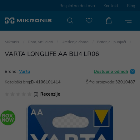
Besplatna dostava
Kontakt
Blog
Mikronis
Dom, vrt i alati
Uređenje doma
Baterije i punjači
VARTA LONGLIFE AA BLI4 LR06
Brand:
Varta
Dostupno odmah
Kataloški broj:
B-4106101414
Šifra proizvoda:
32010487
(0)
Recenzije