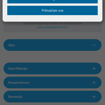
Podaci uz artikle su prezentirani u dobroj namjeri. Mikronis d.o.o. ne
Prihvaćam sve
odgovara za eventualne pogreške nastale u opisu proizvoda, greške
prilikom štampanja te promjene u dostupnosti i cijene. Slike artikala su
ilustrativne prirode te ne moraju u potpunosti odgovarati artiklima. Za sve
eventualne nejasnoće možete nas kontaktirati na
web-prodaja@mikronis.hr
Opis
Specifikacija
Raspoloživost
Recenzije