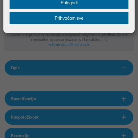
MOGUĆNOST PLAĆANJA NA RATE
Prilagodi
Prihvaćam sve
Podaci uz artikle su prezentirani u dobroj namjeri. Mikronis d.o.o. ne
odgovara za eventualne pogreške nastale u opisu proizvoda, greške
prilikom štampanja te promjene u dostupnosti i cijene. Slike artikala su
ilustrativne prirode te ne moraju u potpunosti odgovarati artiklima. Za sve
eventualne nejasnoće možete nas kontaktirati na
web-prodaja@mikronis.hr
Opis
Specifikacija
Raspoloživost
Recenzije