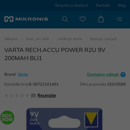
Besplatna dostava
Kontakt
Blog
Mikronis
Dom, vrt i alati
Uređenje doma
Baterije i punjači
VARTA RECH.ACCU POWER R2U 9V
200MAH BLI1
Brand:
Varta
Dostupno odmah
Kataloški broj:
B-56722101401
Šifra proizvoda:
32010508
(0)
Recenzije