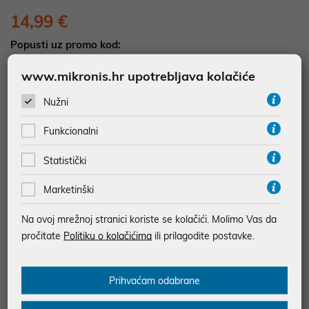
14,99 €
Popusti uz promo kod:
5%
Popust za jednokratno plaćanje (Kartice, KEKS
www.mikronis.hr upotrebljava kolačiće
pay, Virman, Gotovina, Crypto) uz promo kod
"POPUST" , popusti se međusobno ne zbrajaju
Nužni
Funkcionalni
Dodajte u košaricu
Dodaj u favorite
Statistički
Marketinški
najam za pravne osobe od 12 do 36 mj. već od
0,42 €
Na ovoj mrežnoj stranici koriste se kolačići. Molimo Vas da
Vidi detalje
Pošalji upit
pročitate
Politiku o kolačićima
ili prilagodite postavke.
SIGURNA KUPOVINA
Prihvaćam odabrane
BESPLATNA DOSTAVA ZA NARUDŽBE IZNAD 66,36€