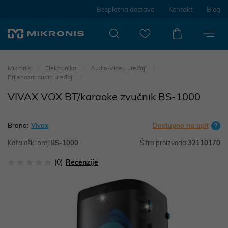
Besplatna dostava
Kontakt
Blog
Mikronis
Elektronika
Audio-Video uređaji
Prijenosni audio uređaji
VIVAX VOX BT/karaoke zvučnik BS-1000
Brand:
Vivax
Dostupno na upit
Kataloški broj:
BS-1000
Šifra proizvoda:
32110170
(0)
Recenzije