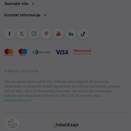
Saznajte više
Kontakt informacije
© Mikronis 2012-2026
Sve navedene cijene sadrže PDV. Pokušavamo osigurati što preciznije
informacije, ali zbog tehnoloških ograničenja ne možemo garantirati potpunu
točnost slika, opisa ili dostupnosti proizvoda. Za najažurnije informacije
kontaktirajte nas putem telefona:
01 3033 100
ili e-maila:
nova-
cesta@mikronis.hr
.