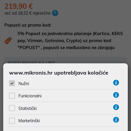
219,90 €
već od 18,32 € mjesečno
Popusti uz promo kod:
5%
Popust za jednokratno plaćanje (Kartice, KEKS
pay, Virman, Gotovina, Crypto) uz promo kod
"POPUST" , popusti se međusobno ne zbrajaju
DOSTUPNOST NA UPIT
Pošaljite upit na
web-prodaja@mikronis.hr
www.mikronis.hr upotrebljava kolačiće
Nužni
Dodaj u favorite
Funkcionalni
Statistički
najam za pravne osobe od 12 do 36 mj. već od
6,11 €
Marketinški
Vidi detalje
Pošalji upit