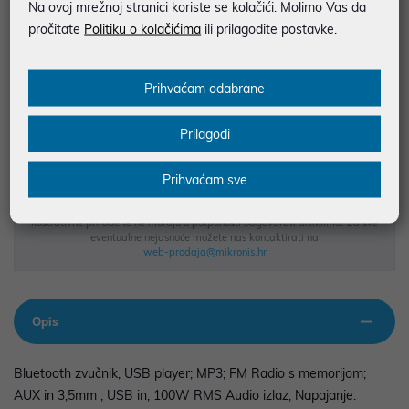
Na ovoj mrežnoj stranici koriste se kolačići. Molimo Vas da
pročitate
Politiku o kolačićima
ili prilagodite postavke.
JAMSTVO 24 MJ.
SIGURNA KUPOVINA
Prihvaćam odabrane
BESPLATNA DOSTAVA ZA NARUDŽBE IZNAD 66,36€
MOGUĆNOST PLAĆANJA NA RATE
Prilagodi
Prihvaćam sve
Podaci uz artikle su prezentirani u dobroj namjeri. Mikronis d.o.o. ne
odgovara za eventualne pogreške nastale u opisu proizvoda, greške
prilikom štampanja te promjene u dostupnosti i cijene. Slike artikala su
ilustrativne prirode te ne moraju u potpunosti odgovarati artiklima. Za sve
eventualne nejasnoće možete nas kontaktirati na
web-prodaja@mikronis.hr
Opis
Bluetooth zvučnik, USB player; MP3; FM Radio s memorijom;
AUX in 3,5mm ; USB in; 100W RMS Audio izlaz, Napajanje: