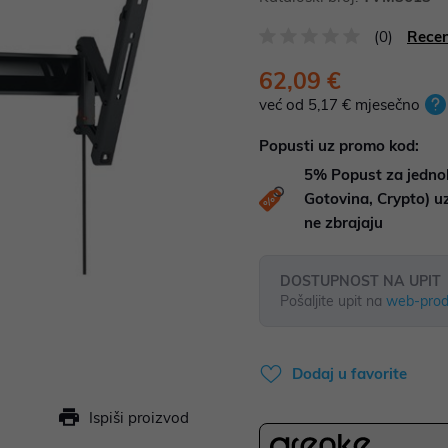
(0)
Recen
62,09 €
već od 5,17 € mjesečno
Popusti uz promo kod:
5%
Popust za jedno
Gotovina, Crypto) 
ne zbrajaju
DOSTUPNOST NA UPIT
Pošaljite upit na
web-prod
Dodaj u favorite
Ispiši proizvod