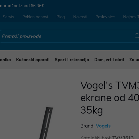
 narudžbe iznad
66,36€
Servis
Poklon bonovi
Blog
Novosti
Poslovnice
Najam I
ronika
Kućanski aparati
Sport i rekreacija
Dom, vrt i alati
Za u
 nosači
Vogel's TVM3
ekrane od 40
35kg
Brand:
Vogels
Kataloški broj:
TVM3613