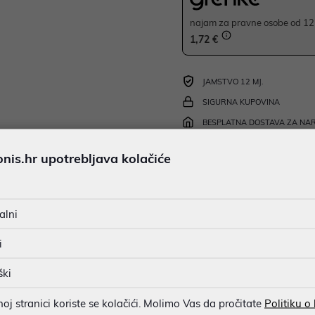
najam za pravne osobe od 12 
1,72 €
JAMSTVO 12 MJ.
SIGURNA KUPOVINA
BESPLATNA DOSTAVA ZA NAR
MOGUĆNOST PLAĆANJA NA 
is.hr upotrebljava kolačiće
alni
u dobroj namjeri. Mikronis d.o.o. ne odgovara za eventualne pogreške nastale
osti i cijene. Slike artikala su ilustrativne prirode te ne moraju u potpuno
i
eventualne nejasnoće možete nas kontaktirati na
web-prodaja@mikronis.h
ški
j stranici koriste se kolačići. Molimo Vas da pročitate
Politiku o