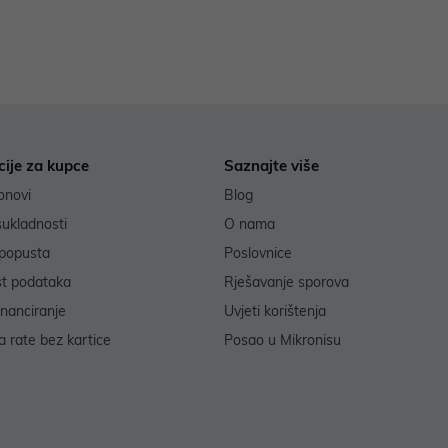
cije za kupce
Saznajte više
onovi
Blog
sukladnosti
O nama
popusta
Poslovnice
st podataka
Rješavanje sporova
inanciranje
Uvjeti korištenja
 rate bez kartice
Posao u Mikronisu