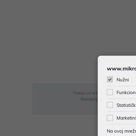
www.mikron
Nužni
Funkcion
Podaci uz artikle su prezentirani 
štampanja te promjene u dostupn
Statističk
Marketin
Na ovoj mrežno