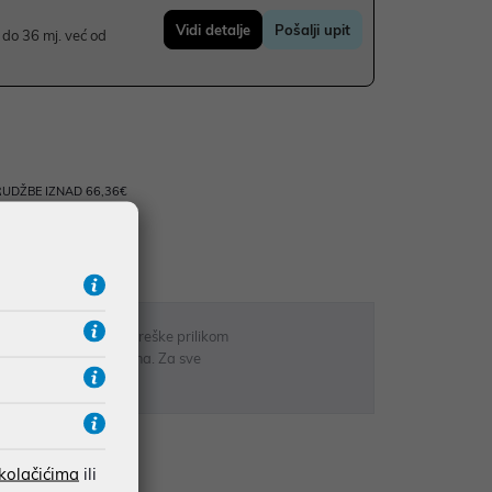
Vidi detalje
Pošalji upit
do 36 mj. već od
UDŽBE IZNAD 66,36€
RATE
 u opisu proizvoda, greške prilikom
sti odgovarati artiklima. Za sve
r
 kolačićima
ili