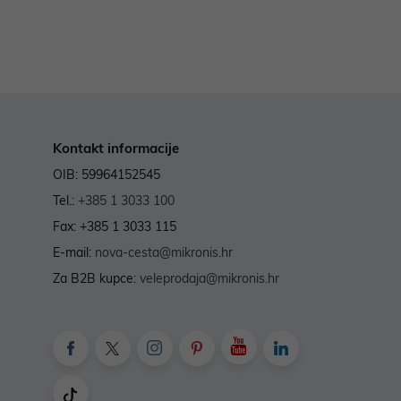
Kontakt informacije
OIB: 59964152545
Tel.:
+385 1 3033 100
Fax: +385 1 3033 115
E-mail:
nova-cesta@mikronis.hr
Za B2B kupce:
veleprodaja@mikronis.hr