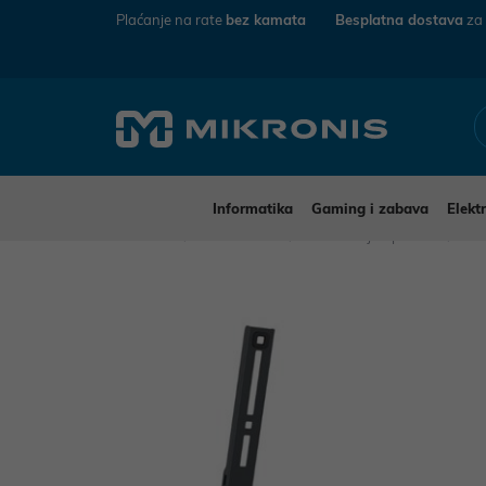
Plaćanje na rate
bez kamata
Besplatna dostava
za
Informatika
Gaming i zabava
Elekt
Mikronis
Elektronika
TV uređaji i oprema
TV