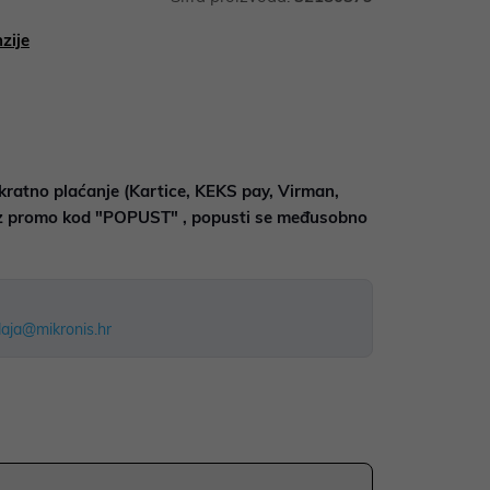
zije
kratno plaćanje (Kartice, KEKS pay, Virman,
uz promo kod "POPUST" , popusti se međusobno
aja@mikronis.hr