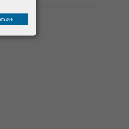
zije
am sve