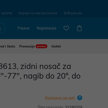
T opreme
Kupnja na rate bez kartice
B2B ponuda
Prijava
Registracija
red i školu
Promocije
Outlet
promo
613, zidni nosač za
"-77", nagib do 20°, do
Dostupno na upit
Šifra proizvoda:
32180379